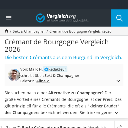
Die beliebtesten Vergleiche nach Kategorie
Vergleich
Lebensmittel
Schwarzkümmelöl
Sekt & Champagner
Crémant de Bourgogne Vergleich 2026
Knäckebrot
Schwarzkümmelöl-Kapseln
Crémant de Bourgogne Vergleich
Manukahonig
2026
Eiklar
Die besten Crémants aus dem Burgund im Vergleich.
Astronautenkost
Balsamico-Essig
Von:
Marc H.
Redakteur
Schwarzkümmelöl bio
schreibt über:
Sekt & Champagner
Sardinen
Lektorin:
Alina V.
Honig
Gemüsebrühe
Sie suchen nach einer
Alternative zu Champagner
? Der
Eiskaffee-Pulver
große Vorteil eines Crémants de Bourgogne ist der Preis: Das
Irischer Whiskey
gilt prinzipiell für alle Crémants, die oft als
"kleiner Bruder"
Grapefruitkernextrakt
des Champagners
bezeichnet werden.
Sie trinken gerne
Matcha-Set
Schaumwein? Crémants sind hochwertige Produkte, die
nach
Sojasauce
der "Champagner-Methode" hergestellt
werden. Am liebsten
1 - 2 von 7:
Beste Crémants de Bourgogne
im Vergleich