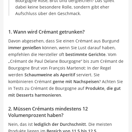
Bourgogne Rosé, Brut und dergleichen? Das spielt
dabei keine besondere Rolle, sondern gibt eher
Aufschluss über den Geschmack.
1. Wann wird Crémant getrunken?
Davon abgesehen, dass Sie einen Crémant aus Burgund
immer genießen
können, wenn Sie Lust darauf haben,
empfehlen die Hersteller oft
bestimmte Gerichte
. Vom
„Crémant de Paul Delane Bourgogne“ bis zum Crémant de
Bourgogne Brut von François Martenot: In der Regel
werden
Schaumweine als Aperitif
serviert. Sie
kombinieren Crémant
gerne mit Nachspeisen
? Achten Sie
in Tests zu Crémant de Bourgogne auf
Produkte, die gut
mit Desserts harmonieren
.
2. Müssen Crémants mindestens 12
Volumenprozent haben?
Nein, das ist
lediglich der Durchschnitt
. Die meisten
Produkte liegen im
Bereich von 11,5 bis 12,5