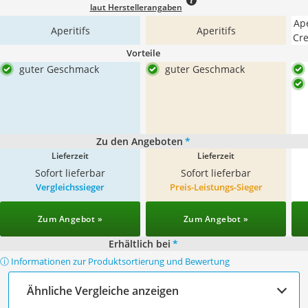
laut Herstellerangaben
Ape
Aperitifs
Aperitifs
Cr
Vorteile
guter Geschmack
guter Geschmack
Zu den Angeboten
*
Lieferzeit
Lieferzeit
Sofort lieferbar
Sofort lieferbar
Vergleichssieger
Preis-Leistungs-Sieger
Zum Angebot »
Zum Angebot »
Erhältlich bei
*
ⓘ Informationen zur Produktsortierung und Bewertung
Ähnliche Vergleiche anzeigen