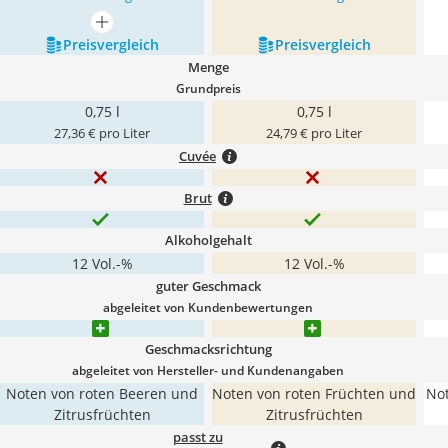
mehr anzeigen
Preis­vergleich
Preis­vergleich
Menge
Grundpreis
0,75 l
0,75 l
27,36 € pro Liter
24,79 € pro Liter
Cuvée
Brut
Alkoholgehalt
12 Vol.-%
12 Vol.-%
guter Geschmack
abgeleitet von Kundenbewertungen
Geschmacksrichtung
abgeleitet von Hersteller- und Kundenangaben
Noten von roten Beeren und
Noten von roten Früchten und
Not
Zitrusfrüchten
Zitrusfrüchten
passt zu