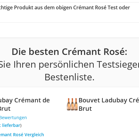
richtige Produkt aus dem obigen Crémant Rosé Test oder
Die besten Crémant Rosé:
ie Ihren persönlichen Testsiege
Bestenliste.
ubay Crémant de
Bouvet Ladubay Cré
Brut
Brut
 Bewertungen
t lieferbar
)
rémant Rosé Vergleich