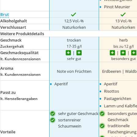
•
Pinot Meunier
Brut
Alkoholgehalt
12,5 Vol.-%
13 Vol.-%
Verschlussart
Naturkorken
Naturkorken
Weitere Produktdetails
Geschmack
trocken
herb
Zuckergehalt
17-35 g/l
bis zu 12 g/l
Geschmacksqualität
sehr gut
besonders gut
lt. Kundenrezensionen
Aroma
Note von Früchten
Erdbeeren | Waldb
lt. Kundenrezensionen
•
•
Aperitif
Aperitif
•
Risottos
Passt zu
•
Pastagerichten
lt. Herstellerangaben
•
Lamm und Kalbfle
sehr guter Geschmack
besonders gute
Geschmack
sortenreiner
traditionelle
Schaumwein
Vorteile
Flaschengärung