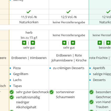
11,5 Vol.-%
12.5 Vol.-%
12 Vo
Naturkorken
Naturk
keine Herstellerangabe
herb
keine Herstellerangabe
keine Herste
bis zu 15 g/l
sehr gut
sehr gut
besonde
Erdbeeren | Rote
eere
Erdbeeren | Himbeeren
rote Früchte 
Johannisbeere | Kirsche
•
•
•
Pizza
zu crémigen Desserts
Aperitifs
•
•
Gegrilltem
salzige Häp
•
•
Lachs
Desserts
•
isch
Tapas
r
sehr guter Geschmack
sortenreiner
besonders
Schaumwein
Geschmac
verhältnismäßig
von Hand 
niedriger
Trauben
Alkoholgehalt