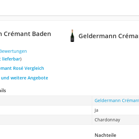
n Crémant Baden
Geldermann Créma
 Bewertungen
t lieferbar
)
rémant Rosé Vergleich
h und weitere Angebote
ils
Geldermann Crémant
Ja
Chardonnay
Nachteile