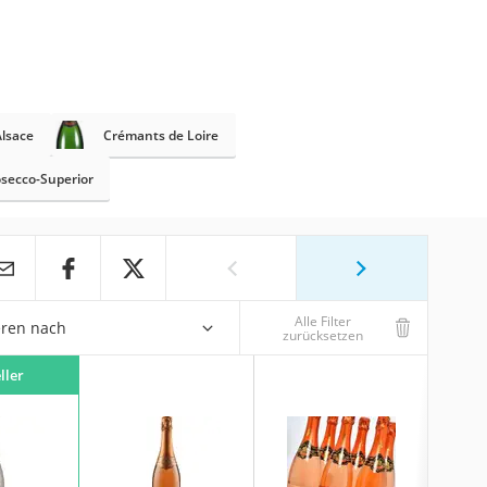
lsace
Crémants de Loire
secco-Superior
Alle Filter
eren nach
zurücksetzen
ller