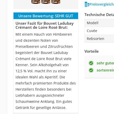
Preisvergleic
Technische Deta
Unsere Bewertung:
SEHR GUT
Modell
Unser Fazit für Bouvet Ladubay
Crémant de Loire Rosé Brut:
Cuvée
Mit einem Hauch von Himbeeren
Rebsorten
und dezenten Noten von
Preiselbeeren und Zitrusfrüchten
Vorteile
begeistert der Bouvet Ladubay
Crémant de Loire Rosé Brut viele
sehr gut
Kenner. Sein Alkoholgehalt von
sortenre
12,5 % Vol. macht ihn zu einer
idealen Wahl als Aperitif. Die
mehrfach prämierten Produkte des
Herstellers finden besonders bei
Liebhabern ausgezeichneter
Schaumweine Anklang. Ein gutes
Getränk für gesellige Anlässe.