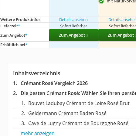
mit Naturkorke
Weitere Produktinfos
Details ansehen
Details ansehe
Lieferzeit
*
Sofort lieferbar
Sofort lieferba
Zum Angebot »
Zum Angebot 
Zum Angebot
*
Erhältlich bei
*
Inhaltsverzeichnis
Crémant Rosé Vergleich 2026
Die besten Crémant Rosé:
Wählen Sie Ihren persön
Bouvet Ladubay Crémant de Loire Rosé Brut
Geldermann Crémant Baden Rosé
Cave de Lugny Crémant de Bourgogne Rosé
mehr anzeigen