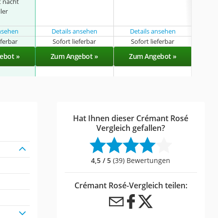
t nacht
Hers
ler
Reif
Mon
ansehen
Details ansehen
Details ansehen
eferbar
Sofort lieferbar
Sofort lieferbar
Sof
ebot »
Zum Angebot »
Zum Angebot »
Zu
Hat Ihnen dieser Crémant Rosé
Vergleich gefallen?
4,5 / 5
(39) Bewertungen
Crémant Rosé-Vergleich teilen: