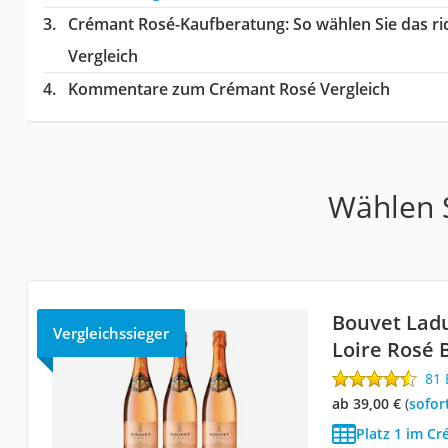
Crémant Rosé-Kaufberatung
: So wählen Sie das 
Vergleich
Kommentare zum Crémant Rosé Vergleich
Wählen S
Bouvet Lad
Vergleichssieger
Loire Rosé 
81
ab 39,00 €
(
Sofor
Platz 1 im C