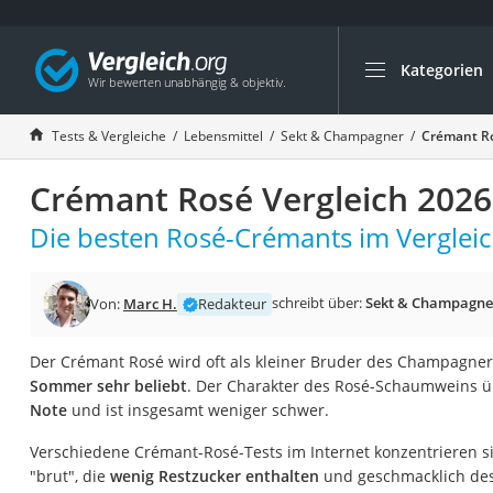
Kategorien
Die beliebtesten V
Lebensmittel
Tests & Vergleiche
Lebensmittel
Sekt & Champagner
Crémant Ro
Schwarzkümmelöl
Crémant Rosé Vergleich 2026
Knäckebrot
Schwarzkümmelöl-
Die besten Rosé-Crémants im Vergleic
Manukahonig
Eiklar
schreibt über:
Sekt & Champagne
Von:
Marc H.
Redakteur
Astronautenkost
Der Crémant Rosé wird oft als kleiner Bruder des Champagner
Balsamico-Essig
Sommer sehr beliebt
. Der Charakter des Rosé-Schaumweins ü
Schwarzkümmelöl 
Note
und ist insgesamt weniger schwer.
Sardinen
Verschiedene Crémant-Rosé-Tests im Internet konzentrieren 
Honig
"brut", die
wenig Restzucker enthalten
und geschmacklich desh