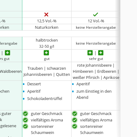
•
Cheni
l.-%
12,5 Vol.-%
12 Vol.-%
orken
Naturkorken
N
keine Herstellerangabe
halbtrocken
llerangabe
keine Herstellerangabe
32-50 g/l
b
rs gut
gut
sehr gut
rote Johannisbeere |
Trauben | schwarzen
Johan
| Waldbeeren
Himbeeren | Erdbeeren |
Johannisbeeren | Quitten
Grapef
weißer Pfirsich | Aprikose
•
•
•
Dessert
Aperitif
Desse
•
•
•
pchen
Aperitif
zum Einstieg in den
Fleisc
•
•
Abend
Schokoladentrüffel
Fischg
•
Ziege
 guter
guter Geschmack
guter Geschmack
trad
k
Fami
vielfältiges Aroma
vielfältiges Aroma
gelesene
Loir
sortenreiner
sortenreiner
eine
Schaumwein
Schaumwein