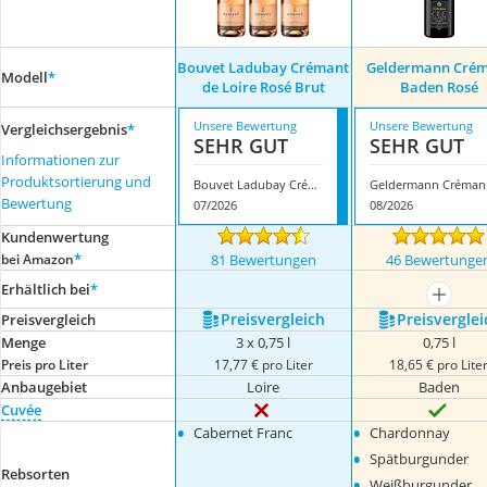
Bouvet Ladubay Crémant
Geldermann Cré
Modell
*
de Loire Rosé Brut
Baden Rosé
Unsere Bewertung
Unsere Bewertung
Vergleichsergebnis
*
SEHR GUT
SEHR GUT
Informationen zur
Produktsortierung und
Bouvet Ladubay Crémant de Loire Rosé Brut
Geld
Bewertung
07/2026
08/2026
Kundenwertung
*
bei Amazon
81 Bewertungen
46 Bewertunge
Erhältlich bei
*
mehr a
Preis­vergleich
Preis­verglei
Preis­vergleich
Menge
3 x 0,75 l
0,75 l
Preis pro Liter
17,77 € pro Liter
18,65 € pro Lite
Anbaugebiet
Loire
Baden
Cuvée
•
•
Cabernet Franc
Chardonnay
•
Spätburgunder
Rebsorten
•
Weißburgunder