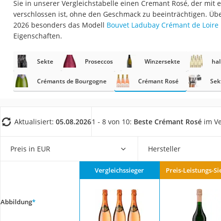
Sie in unserer Vergleichstabelle einen Cremant Rosé, der mit
Gemüsebrühe
verschlossen ist, ohne den Geschmack zu beeinträchtigen. Üb
Eiskaffee-Pulver
2026 besonders das Modell
Bouvet Ladubay Crémant de Loire 
Eigenschaften.
Irischer Whiskey
Grapefruitkernext
Sekte
Proseccos
Winzersekte
hal
Matcha-Set
Crémants de Bourgogne
Crémant Rosé
Sek
Sojasauce
MCT-Öl
Trüffelöl
Aktualisiert:
05.08.2026
1 - 8 von 10:
Beste Crémant Rosé
im Ve
Erythrit
Preis in EUR
Hersteller
Müsli ohne Zucker
Service
Vergleichssieger
Preis-Leistungs-Si
Abbildung
*