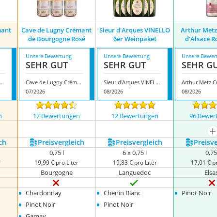
mant
Cave de Lugny Crémant
Sieur d'Arques VINELLO
Arthur Met
de Bourgogne Rosé
6er Weinpaket
d'Alsace R
Unsere Bewertung
Unsere Bewertung
Unsere Bewer
SEHR GUT
SEHR GUT
SEHR G
ermann Crémant Baden Rosé
Cave de Lugny Crémant de Bourgogne Rosé
Sieur d'Arques VINELLO 6er Weinpaket
07/2026
08/2026
08/2026
n
17 Bewertungen
12 Bewertungen
96 Bewer
nzeigen
m
ch
Preis­vergleich
Preis­vergleich
Preis­v
0,75 l
6 x 0,75 l
0,75
r
19,99 € pro Liter
19,83 € pro Liter
17,01 € pr
Bourgogne
Languedoc
Elsa
•
•
•
Chardonnay
Chenin Blanc
Pinot Noir
•
•
Pinot Noir
Pinot Noir
•
Gamay