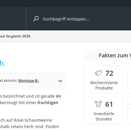
ergleiche nach Kategorie
sé Vergleich 2026
Fakten zum 
Kapseln
h.
72
r
Lektorin:
Monique B.
Recherchierte
Produkte
s bezeichnet und ist gerade
im
61
berzeugt mit einer
fruchtigen
bio
Investierte
Stunden
sich auf Rosé-Schaumweine
alb relativ herb sind. Finden