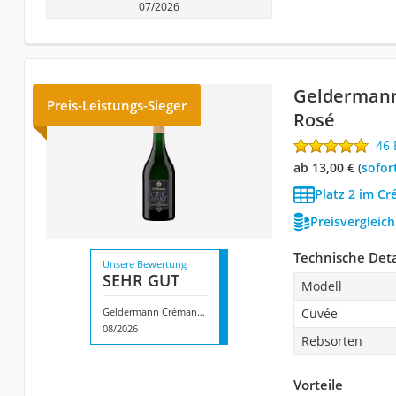
07/2026
Gelderman
Preis-Leistungs-Sieger
Rosé
46
ab 13,00 €
(
Sofor
Platz 2 im C
Preisvergleic
Technische Deta
Unsere Bewertung
SEHR GUT
Modell
Geldermann Crémant Baden Rosé
Cuvée
08/2026
Rebsorten
Vorteile