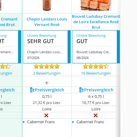
Bouvet Ladubay Cremant
z Cremant
Chapin Landais Louis
Gratien
de Loire Excellence Rosé
osé Brut
Vernant Rosé
de L
Brut
tung
Unsere Bewertung
Unsere Bewertung
Unsere
UT
SEHR GUT
GUT
GUT
Arthur Metz Cremant d'Alsace Rosé Brut
Chapin Landais Louis Vernant Rosé
Bouvet Ladubay Cremant de Loire Excellence Rosé Brut
07/2026
08/2026
07/202
tungen
2 Bewertungen
16 Bewertungen
47 
ehr anzeigen
mehr anzeigen
ergleich
Preis­vergleich
Preis­vergleich
P
 l
0,75 l
6 x 0,75 l
o Liter
21,32 € pro Liter
16,77 € pro Liter
17,
ss
Loire
Loire
•
•
•
Cabernet Franc
Cabernet Franc
Chard
•
Pinot 
•
Caber