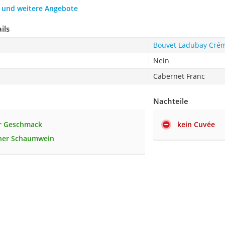
h und weitere Angebote
ils
Bouvet Ladubay Crém
Nein
Cabernet Franc
Nachteile
er Geschmack
kein Cuvée
iner Schaumwein