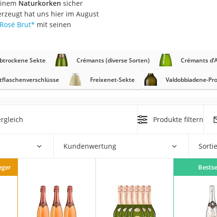
 einem
Naturkorken
sicher
erzeugt hat uns hier im August
Rosé Brut
*
mit seinen
rakt
btrockene Sekte
Crémants (diverse Sorten)
Crémants d’A
tflaschenverschlüsse
Freixenet-Sekte
Valdobbiadene-Pro
rgleich
Produkte filtern
zusatz
Kundenwertung
Sorti
eger
Bestse