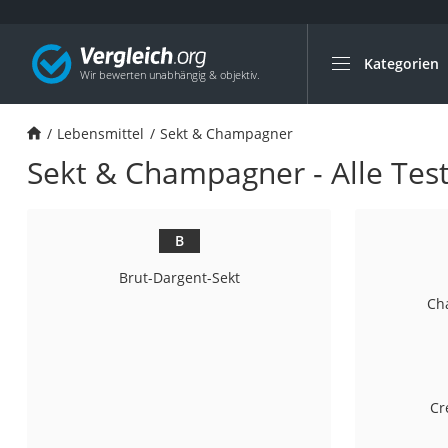
Kategorien
Die beliebtesten V
Lebensmittel
Lebensmittel
Sekt & Champagner
Schwarzkümmelöl
Sekt & Champagner - Alle Test
Knäckebrot
Schwarzkümmelöl-
Manukahonig
B
Eiklar
Brut-Dargent-Sekt
Astronautenkost
Ch
Balsamico-Essig
Schwarzkümmelöl 
Sardinen
Cr
Honig