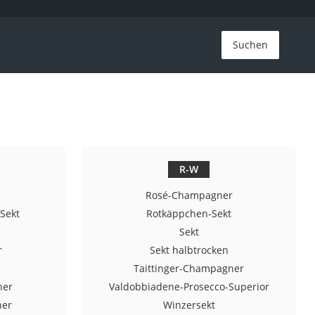
Suchen
R-W
Rosé-Champagner
Sekt
Rotkäppchen-Sekt
Sekt
r
Sekt halbtrocken
Taittinger-Champagner
ner
Valdobbiadene-Prosecco-Superior
ner
Winzersekt