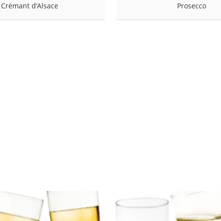
Crémant d’Alsace
Prosecco
rakt
zusatz