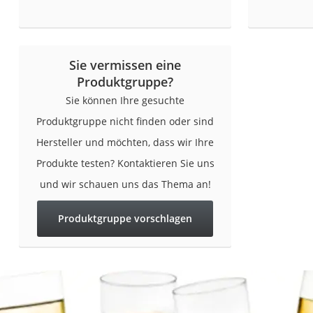
Gemüsebrühe
Eiskaffee-Pulver
Irischer Whiskey
Sie vermissen eine
Grapefruitkernext
Produktgruppe?
Matcha-Set
Sie können Ihre gesuchte
Sojasauce
Produktgruppe nicht finden oder sind
Hersteller und möchten, dass wir Ihre
MCT-Öl
Produkte testen? Kontaktieren Sie uns
Trüffelöl
und wir schauen uns das Thema an!
Erythrit
Müsli ohne Zucker
Produktgruppe vorschlagen
Service