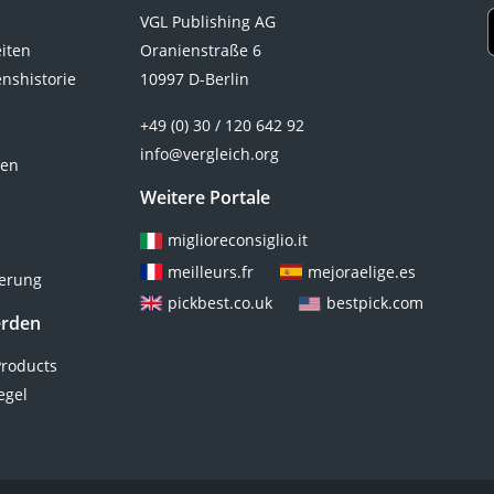
VGL Publishing AG
eiten
Oranienstraße 6
nshistorie
10997 D-Berlin
+49 (0) 30 / 120 642 92
info@vergleich.org
ten
Weitere Portale
miglioreconsiglio.it
meilleurs.fr
mejoraelige.es
ierung
pickbest.co.uk
bestpick.com
erden
roducts
egel