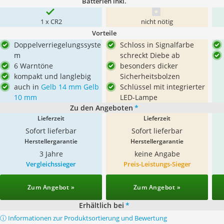
Batterien inkl.
1 x CR2
nicht nötig
Vorteile
Doppelverriegelungssyste
Schloss in Signalfarbe
m
schreckt Diebe ab
6 Warntöne
besonders dicker
kompakt und langlebig
Sicherheitsbolzen
auch in
Gelb 14 mm
Gelb
Schlüssel mit integrierter
10 mm
LED-Lampe
Zu den Angeboten
*
Lieferzeit
Lieferzeit
Sofort lieferbar
Sofort lieferbar
Herstellergarantie
Herstellergarantie
3 Jahre
keine Angabe
Vergleichssieger
Preis-Leistungs-Sieger
Zum Angebot »
Zum Angebot »
Erhältlich bei
*
ⓘ Informationen zur Produktsortierung und Bewertung