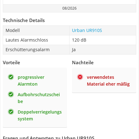
08/2026
Technische Details
Modell
Urban UR910S
Lautes Alarmschloss
120 dB
Erschütterungsalarm
Ja
Vorteile
Nachteile
progressiver
verwendetes
Alarmton
Material eher mäßig
Aufbohrschutzschei
be
Doppelverriegelungs
system
Fragen und Antworten zu Urban UR910S