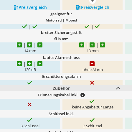
mehr anzeigen
Preis­vergleich
Preis­vergleich
geeignet für
Motorrad | Moped
breiter Sicherungsstift
Ø in mm
14 mm
13 mm
lautes Alarmschloss
120 dB
ohne Alarm
Erschütterungsalarm
Zubehör
Erinnerungskabel inkl.
keine Angabe zur Länge
Schlüssel inkl.
3 Schlüssel
2 Schlüssel