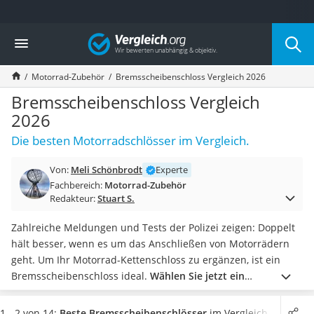
Die beliebtesten Vergleiche nach Kategorie
Vergleich
Auto & Motor
Fahrradträger-Anhängerkupplung (4 Fahrräder)
Motorrad-Zubehör
Bremsscheibenschloss Vergleich 2026
Fahrradträger
Fahrradträger (Anhängerkupplung)
Bremsscheibenschloss Vergleich
Fahrradträger 3 Fahrräder
2026
Benzinkanister (20 l)
Die besten Motorradschlösser im Vergleich.
Dashcam
Fahrradträger E-Bike
Von:
Meli Schönbrodt
Experte
Benzinkanister
Fachbereich:
Motorrad-Zubehör
Marderschreck
Redakteur:
Stuart S.
Wagenheber 3t
AGM-Batterie Wohnmobil
Zahlreiche Meldungen und Tests der Polizei zeigen: Doppelt
Thule-Fahrradträger
hält besser, wenn es um das Anschließen von Motorrädern
FM-Transmitter
geht. Um Ihr Motorrad-Kettenschloss zu ergänzen, ist ein
Sommerreifen 205/55 R16
Bremsscheibenschloss ideal.
Wählen Sie jetzt ein
Autobatterie-Ladegerät
mindestens 10 Millimeter dickes Schloss
aus unserer
Starthilfe mit Kompressor
Vergleichstabelle und machen Sie es Dieben schwer.
Sie
1 - 2 von 14:
Beste Bremsscheibenschlösser
im Vergleich