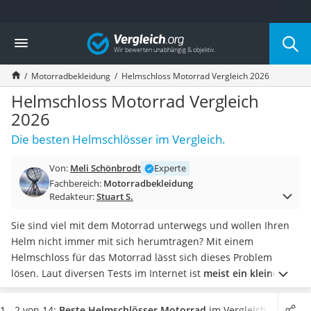
Die beliebtesten Vergleiche nach Kategorie
Vergleich
Auto & Motor
Fahrradträger-Anhängerkupplung (4 Fahrräder)
Motorradbekleidung
Helmschloss Motorrad Vergleich 2026
Fahrradträger
Fahrradträger (Anhängerkupplung)
Helmschloss Motorrad Vergleich
Fahrradträger 3 Fahrräder
2026
Benzinkanister (20 l)
Die besten Helmschlösser im Vergleich.
Dashcam
Fahrradträger E-Bike
Von:
Meli Schönbrodt
Experte
Benzinkanister
Fachbereich:
Motorradbekleidung
Marderschreck
Redakteur:
Stuart S.
Wagenheber 3t
AGM-Batterie Wohnmobil
Sie sind viel mit dem Motorrad unterwegs und wollen Ihren
Thule-Fahrradträger
Helm nicht immer mit sich herumtragen? Mit einem
FM-Transmitter
Helmschloss für das Motorrad lässt sich dieses Problem
Sommerreifen 205/55 R16
lösen. Laut diversen Tests im Internet ist
meist ein kleines
Autobatterie-Ladegerät
Schloss ausreichend
, um Ihren
Motorradhelm
an der
Starthilfe mit Kompressor
Maschine zu sichern. Je flexibler das Material dabei ist, umso
1 - 2 von 14:
Beste Helmschlösser Motorrad
im Vergleich