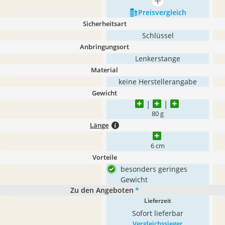
mehr anzeigen
Preis­vergleich
Sicherheitsart
Schlüssel
Anbringungsort
Lenkerstange
Material
keine Herstellerangabe
Gewicht
80 g
Länge
6 cm
Vorteile
besonders geringes
Gewicht
Zu den Angeboten
*
Lieferzeit
Sofort lieferbar
Vergleichssieger