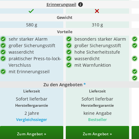
Erinnerungsseil
Gewicht
580 g
310 g
Vorteile
sehr starker Alarm
besonders starker Alarm
großer Sicherungsstift
großer Sicherungsstift
wasserdicht
hohe Sicherheitsstufe
praktischer Press-to-lock-
wasserdicht
Verschluss
mit Warnfunktion
mit Erinnerungsseil
Zu den Angeboten
*
Lieferzeit
Lieferzeit
Sofort lieferbar
Sofort lieferbar
Herstellergarantie
Herstellergarantie
2 Jahre
keine Angabe
Vergleichssieger
Bestseller
Zum Angebot »
Zum Angebot »