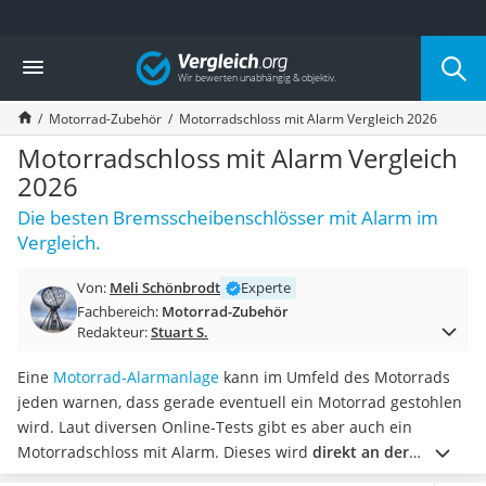
Die beliebtesten Vergleiche nach Kategorie
Vergleich
Auto & Motor
Fahrradträger-Anhängerkupplung (4 Fahrräder)
Motorrad-Zubehör
Motorradschloss mit Alarm Vergleich 2026
Fahrradträger
Fahrradträger (Anhängerkupplung)
Motorradschloss mit Alarm Vergleich
Fahrradträger 3 Fahrräder
2026
Benzinkanister (20 l)
Die besten Bremsscheibenschlösser mit Alarm im
Dashcam
Vergleich.
Fahrradträger E-Bike
Benzinkanister
Von:
Meli Schönbrodt
Experte
Marderschreck
Fachbereich:
Motorrad-Zubehör
Wagenheber 3t
Redakteur:
Stuart S.
AGM-Batterie Wohnmobil
Thule-Fahrradträger
Eine
Motorrad-Alarmanlage
kann im Umfeld des Motorrads
FM-Transmitter
jeden warnen, dass gerade eventuell ein Motorrad gestohlen
Sommerreifen 205/55 R16
wird. Laut diversen Online-Tests gibt es aber auch ein
Autobatterie-Ladegerät
Motorradschloss mit Alarm. Dieses wird
direkt an der
Starthilfe mit Kompressor
Bremsscheibe befestigt
. Mit einem großen Sicherungsstift ist