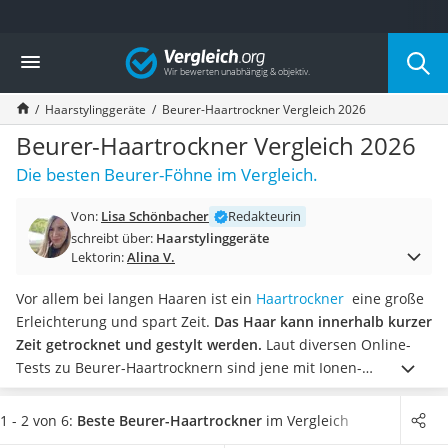
Die beliebtesten Vergleiche nach Kategorie
Vergleich
Drogerie
Inhalator
Haarstylinggeräte
Beurer-Haartrockner Vergleich 2026
Haarschneider
Rollator
Beurer-Haartrockner Vergleich 2026
Braun Rasierer
Die besten Beurer-Föhne im Vergleich.
Katzenklappe (Chip)
Rasierer
Von:
Lisa Schönbacher
Redakteurin
Masturbator
schreibt über:
Haarstylinggeräte
Massagepistole
Lektorin:
Alina V.
Epilierer
Reisehaartrockner
Vor allem bei langen Haaren ist ein
Haartrockner
eine große
Eiweißpulver
Erleichterung und spart Zeit.
Das Haar kann innerhalb kurzer
Magnesiumpräparat
Zeit getrocknet und gestylt werden.
Laut diversen Online-
Katzenklappe
Tests zu Beurer-Haartrocknern sind jene mit Ionen-
Nackenmassagegerät
Technologie besonders beliebt. Die entsprechenden Beurer-
Zeckenschutz Katze
Haartrockner sollen eine schonende Trocknung gewähleisten
1 - 2 von 6:
Beste Beurer-Haartrockner
im Vergleich
leichter Haartrockner
und verhindern die statische Aufladung der Haare.
In