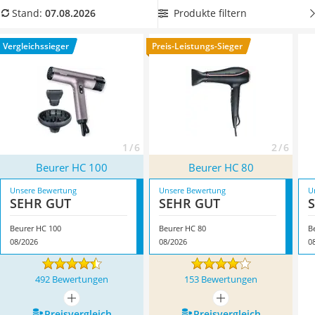
Philips-Sonicare-Zahnbürste
unserer Vergleichstabelle finden Sie auch
Beurer-
Produkte filtern
Stand:
07.08.2026
Schildkrötenhaus
Haartrockner mit Diffusor
, die Locken ideal stylen können.
Mineralfutter Pferd
Überzeugt hat uns hier im August 2026 besonders das
Vergleichssieger
Preis-Leistungs-Sieger
Massagegerät
Modell
Beurer HC 100
*
mit seinen Eigenschaften.
Service
1 / 6
2 / 6
Beurer HC 100
Beurer HC 80
Unsere Bewertung
Unsere Bewertung
U
SEHR GUT
SEHR GUT
Beurer HC 100
Beurer HC 80
B
08/2026
08/2026
0
492 Bewertungen
153 Bewertungen
mehr anzeigen
mehr anzeigen
Preis­vergleich
Preis­vergleich