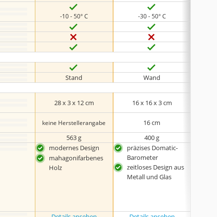
-10 - 50° C
-30 - 50° C
-40
Stand
Wand
28 x 3 x 12 cm
‎16 x 16 x 3 cm
51 
16 cm
keine Herstellerangabe
‎563 g
400 g
modernes Design
präzises Domatic-
ben
Barometer
Str
mahagonifarbenes
zeitloses Design aus
bes
Holz
Metall und Glas
Tem
Eins
mög
gro
Details ansehen
Details ansehen
Det