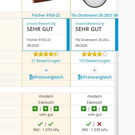
Fischer 9103-22
Tfa Dostmann 20.2027.08
Fi
Unsere Bewertung
Unsere Bewertung
Unsere
SEHR GUT
SEHR GUT
SEH
Fischer 9103-22
Tfa Dostmann 20.2027.08
Fischer
08/2026
08/2026
08/202
21 Bewertungen
103 Bewertungen
19 
mehr anzeigen
mehr anzeigen
Preis­vergleich
Preis­vergleich
P
R
modern
modern
Edelstahl
Edelstahl
sehr gut
sehr gut
960 - 1.070 hPa
990 - 1.030 hPa
97