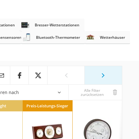
tationen
Bresser-Wetterstationen
ußensensoren
Bluetooth-Thermometer
Wetterhäuser
Alle Filter
eren nach
zurücksetzen
ight
Preis-Leistungs-Sieger