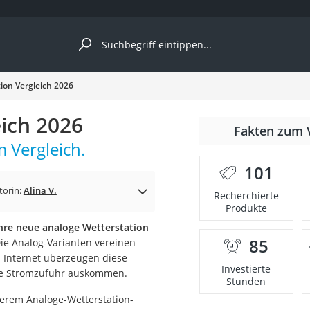
ergleiche nach Kategorie
ion Vergleich 2026
ich 2026
nmäher
Fakten zum 
m Vergleich.
s
101
er
torin:
Alina V.
Recherchierte
Produkte
gerät
Ihre neue analoge Wetterstation
2 Innengeräte
85
Die Analog-Varianten vereinen
im Internet überzeugen diese
Investierte
tige Stromzufuhr auskommen.
Stunden
e
serem Analoge-Wetterstation-