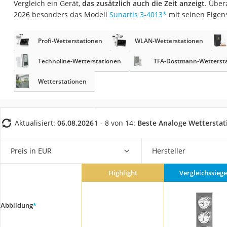
Vergleich ein Gerät,
das zusätzlich auch die Zeit anzeigt
. Über
Fliesenschneider
2026 besonders das Modell
Sunartis 3-4013
*
mit seinen Eigen
Hochdruckreinige
Doppelschleifer
Profi-Wetterstationen
WLAN-Wetterstationen
Überwachungska
Technoline-Wetterstationen
TFA-Dostmann-Wetterst
Benzinrasenmäher 
Wetterstationen
Akku-Laubsauger
Löschdecke
Multimeter
Aktualisiert:
06.08.2026
1 - 8 von 14:
Beste Analoge Wettersta
Winterharte Palm
Preis in EUR
Hersteller
Gasdurchlauferhit
Service
Highlight
Vergleichssiege
Abbildung
*