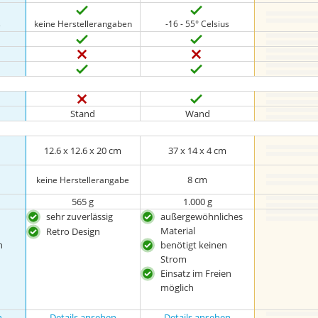
s
keine Herstellerangaben
-16 - 55° Celsius
Stand
Wand
12.6 x 12.6 x 20 cm
37 x 14 x 4 cm
8 cm
keine Herstellerangabe
565 g
1.000 g
sehr zuverlässig
außergewöhnliches
Material
Retro Design
n
benötigt keinen
Strom
Einsatz im Freien
möglich
n
Details ansehen
Details ansehen