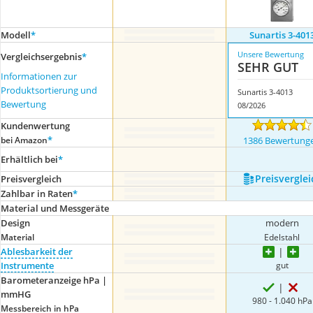
Modell
*
Sunartis 3-401
Unsere Bewertung
Vergleichsergebnis
*
SEHR GUT
Informationen zur
Produktsortierung und
Sunartis 3-4013
Bewertung
08/2026
Kundenwertung
*
bei Amazon
1386 Bewertung
Erhältlich bei
*
Preis­verglei
Preis­vergleich
Zahlbar in Raten
*
Material und Messgeräte
Design
modern
Material
Edelstahl
Ablesbarkeit der
gut
Instrumente
Barometeranzeige hPa |
mmHG
980 - 1.040 hPa
Messbereich in hPa