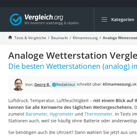
Kategorien
Die beliebtesten V
Baumarkt
Tests & Vergleiche
Baumarkt
Klimamessung
Analoge Wetterstat
Tresor feuerfest
Analoge Wetterstation Vergle
Makita-Akku-Rase
Kappsäge
Die besten Wetterstationen (analog) i
Smartes Türschlos
Akku-Rasentrimm
schreibt über:
Klimamessung
Lek
Von:
Georg B.
Redakteur
Feuchtigkeitsmess
Luftdruck, Temperatur, Luftfeuchtigkeit –
mit einem Blick auf 
Split-Klimaanlage 
kennen Sie alle Kernwerte des täglichen Wettergeschehens
. 
Pelletofen
zumeist
Barometer
,
Hygrometer
und
Thermometer
. In Tests 
Stationen auch, weil sie häufig ohne Batterie oder anderwei
Bohrmaschine
Tiefbrunnenpump
Sie benötigen auch die Uhrzeit? Dann wählen Sie jetzt aus un