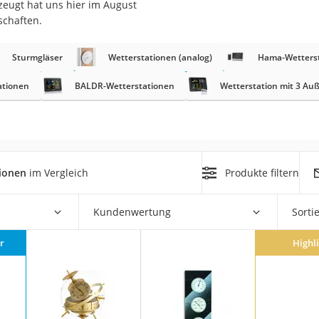
zeugt hat uns hier im August
schaften.
r
Sturmgläser
Wetterstationen (analog)
Hama-Wetters
mera
ationen
BALDR-Wetterstationen
Wetterstation mit 3 A
mit Elektrostart
tionen
im Vergleich
Produkte filtern
en
Kundenwertung
Sorti
zer
r
Highl