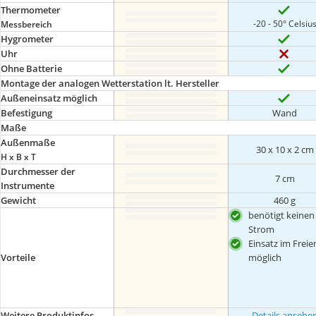
Thermometer
-20 - 50° Celsiu
Messbereich
Hygrometer
Uhr
Ohne Batterie
Montage der analogen Wetterstation lt. Hersteller
Außeneinsatz möglich
Befestigung
Wand
Maße
Außenmaße
30 x 10 x 2 cm
H x B x T
Durchmesser der
7 cm
Instrumente
Gewicht
460 g
benötigt keinen
Strom
Einsatz im Freie
möglich
Vorteile
Weitere Produktinfos
Details ansehe