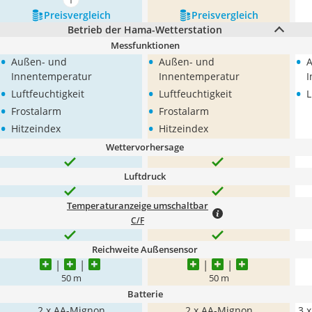
mehr anzeigen
Preis­vergleich
Preis­vergleich
Betrieb der Hama-Wetterstation
Messfunktionen
•
•
•
Außen- und
Außen- und
A
Innentemperatur
Innentemperatur
I
•
•
•
Luftfeuchtigkeit
Luftfeuchtigkeit
L
•
•
Frostalarm
Frostalarm
•
•
Hitzeindex
Hitzeindex
Wettervorhersage
Luftdruck
Temperaturanzeige umschaltbar
C/F
Reichweite Außensensor
50 m
50 m
Batterie
2 x AA-Mignon
2 x AA-Mignon
3 