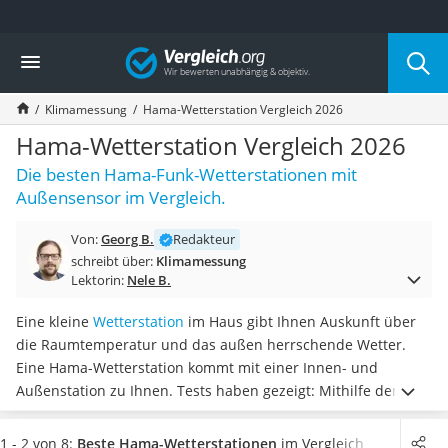
Die beliebtesten Vergleiche nach Kategorie
Vergleich
Baumarkt
Tresor feuerfest
Klimamessung
Hama-Wetterstation Vergleich 2026
Makita-Akku-Rasenmäher
Kappsäge
Hama-Wetterstation Vergleich 2026
Smartes Türschloss
Die besten Hama-Funk-Wetterstationen mit
Akku-Rasentrimmer
Außensensor im Vergleich.
Feuchtigkeitsmessgerät
Split-Klimaanlage 2 Innengeräte
Von:
Georg B.
Redakteur
Pelletofen
schreibt über:
Klimamessung
Bohrmaschine
Lektorin:
Nele B.
Tiefbrunnenpumpe
Fliesenschneider
Eine kleine
Wetterstation
im Haus gibt Ihnen Auskunft über
Hochdruckreiniger
die Raumtemperatur und das außen herrschende Wetter.
Doppelschleifer
Eine Hama-Wetterstation kommt mit einer Innen- und
Überwachungskamera
Außenstation zu Ihnen. Tests haben gezeigt: Mithilfe der
Benzinrasenmäher mit Elektrostart
Außenstation werden die Wetterbedingungen von
außen an
Akku-Laubsauger
die Station innen per Funk übermittelt.
Wählen Sie jetzt eine
1 - 2 von 8:
Beste Hama-Wetterstationen
im Vergleich