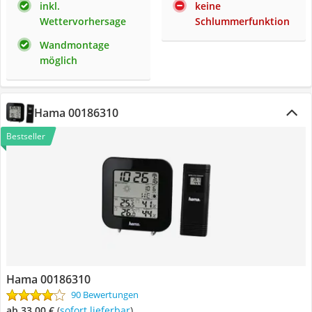
inkl.
keine
Wettervorhersage
Schlummerfunktion
Wandmontage
möglich
Hama 00186310
Bestseller
Hama 00186310
90 Bewertungen
ab 33,00 €
(
Sofort lieferbar
)