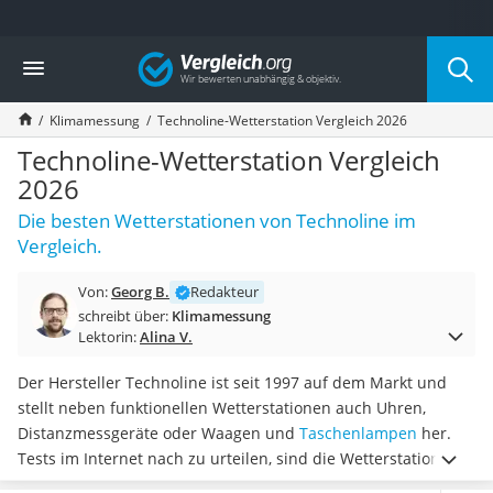
Die beliebtesten Vergleiche nach Kategorie
Vergleich
Baumarkt
Tresor feuerfest
Klimamessung
Technoline-Wetterstation Vergleich 2026
Makita-Akku-Rasenmäher
Kappsäge
Technoline-Wetterstation Vergleich
Smartes Türschloss
2026
Akku-Rasentrimmer
Die besten Wetterstationen von Technoline im
Feuchtigkeitsmessgerät
Vergleich.
Split-Klimaanlage 2 Innengeräte
Pelletofen
Von:
Georg B.
Redakteur
Bohrmaschine
schreibt über:
Klimamessung
Tiefbrunnenpumpe
Lektorin:
Alina V.
Fliesenschneider
Hochdruckreiniger
Der Hersteller Technoline ist seit 1997 auf dem Markt und
Doppelschleifer
stellt neben funktionellen Wetterstationen auch Uhren,
Überwachungskamera
Distanzmessgeräte oder Waagen und
Taschenlampen
her.
Benzinrasenmäher mit Elektrostart
Tests im Internet nach zu urteilen, sind die Wetterstationen
Akku-Laubsauger
der Marke robust und
liefern zuverlässige Messergebnisse
.