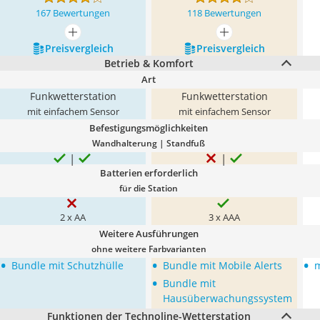
167 Bewertungen
118 Bewertungen
mehr anzeigen
mehr anzeigen
Preis­vergleich
Preis­vergleich
Betrieb & Komfort
Art
Funkwetterstation
Funkwetterstation
mit einfachem Sensor
mit einfachem Sensor
Befestigungsmöglichkeiten
Wandhalterung | Standfuß
Batterien erforderlich
für die Station
2 x AA
3 x AAA
Weitere Ausführungen
ohne weitere Farbvarianten
•
•
•
Bundle mit Schutzhülle
Bundle mit Mobile Alerts
m
•
Bundle mit
Hausüberwachungssystem
Funktionen der Technoline-Wetterstation