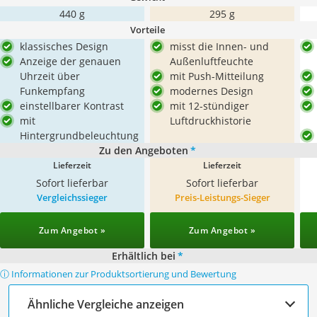
440 g
295 g
Vorteile
klassisches Design
misst die Innen- und
Anzeige der genauen
Außenluftfeuchte
Uhrzeit über
mit Push-Mitteilung
Funkempfang
modernes Design
einstellbarer Kontrast
mit 12-stündiger
mit
Luftdruckhistorie
Hintergrundbeleuchtung
Zu den Angeboten
*
Lieferzeit
Lieferzeit
Sofort lieferbar
Sofort lieferbar
Vergleichssieger
Preis-Leistungs-Sieger
Zum Angebot »
Zum Angebot »
Erhältlich bei
*
ⓘ Informationen zur Produktsortierung und Bewertung
Ähnliche Vergleiche anzeigen