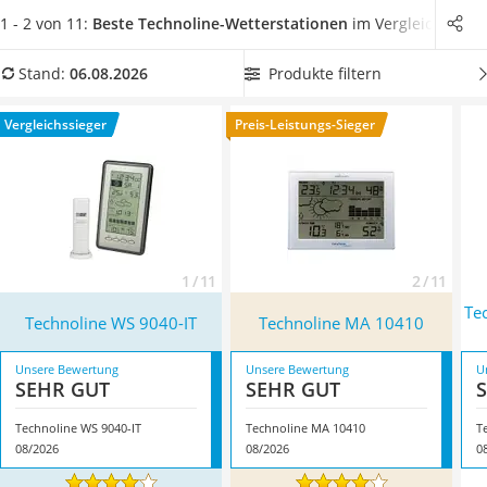
Löschdecke
Wählen Sie jetzt aus unserer Vergleichstabelle eine
1 - 2 von 11:
Beste Technoline-Wetterstationen
im Vergleich
Multimeter
Technoline-Wetterstation mit hoher Wettertendenz
, um sich
Winterharte Palmen
das Wetter für die nächsten Tage vorhersagen zu lassen.
Produkte filtern
Stand:
06.08.2026
Gasdurchlauferhitzer
Überzeugt hat uns hier im August 2026 besonders das
Service
Modell
Technoline WS 9040-IT
*
mit seinen Eigenschaften.
Vergleichssieger
Preis-Leistungs-Sieger
1 / 11
2 / 11
Te
Technoline WS 9040-IT
Technoline ‎MA 10410
Unsere Bewertung
Unsere Bewertung
U
SEHR GUT
SEHR GUT
Technoline WS 9040-IT
Technoline ‎MA 10410
08/2026
08/2026
0