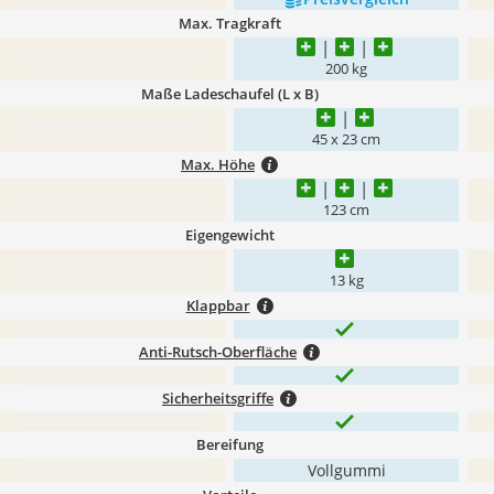
Max. Tragkraft
200 kg
Maße Ladeschaufel (L x B)
45 x 23 cm
Max. Höhe
123 cm
Eigengewicht
13 kg
Klappbar
Anti-Rutsch-Oberfläche
Sicherheitsgriffe
Bereifung
Vollgummi