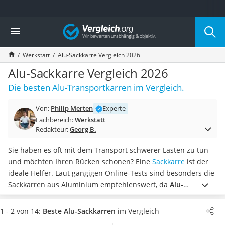
Die beliebtesten Vergleiche nach Kategorie
Vergleich
Baumarkt
Tresor feuerfest
Werkstatt
Alu-Sackkarre Vergleich 2026
Makita-Akku-Rasenmäher
Kappsäge
Alu-Sackkarre Vergleich 2026
Smartes Türschloss
Die besten Alu-Transportkarren im Vergleich.
Akku-Rasentrimmer
Feuchtigkeitsmessgerät
Von:
Philip Merten
Experte
Split-Klimaanlage 2 Innengeräte
Fachbereich:
Werkstatt
Pelletofen
Redakteur:
Georg B.
Bohrmaschine
Tiefbrunnenpumpe
Sie haben es oft mit dem Transport schwerer Lasten zu tun
Fliesenschneider
und möchten Ihren Rücken schonen? Eine
Sackkarre
ist der
Hochdruckreiniger
ideale Helfer. Laut gängigen Online-Tests sind besonders die
Doppelschleifer
Sackkarren aus Aluminium empfehlenswert, da
Alu-
Überwachungskamera
Sackkarren besonders leicht und dennoch stabil
sind.
Benzinrasenmäher mit Elektrostart
Wählen Sie jetzt aus unserer Vergleichstabelle
eine
1 - 2 von 14:
Beste Alu-Sackkarren
im Vergleich
Akku-Laubsauger
klappbare Alu-Sackkarre
, damit Sie für den nächsten Umzug