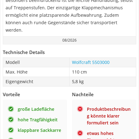
Besonders beeindruckend ist die leichte Handhabung, selbst
auf Treppenstufen. Der einzigartige Klappmechanismus
ermöglicht eine platzsparende Aufbewahrung. Zudem
können auch runde Gegenstände sicher transportiert
werden.
08/2026
Technische Details
Modell
Wolfcraft 5503000
Max. Höhe
110 cm
Eigengewicht
5,8 kg
Vorteile
Nachteile
große Ladefläche
Produktbeschreibun
g könnte klarer
hohe Tragfähigkeit
formuliert sein
klappbare Sackkarre
etwas hohes