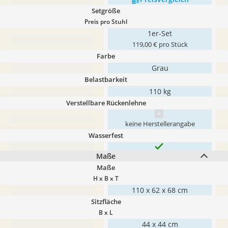
Setgröße
Preis pro Stuhl
1er-Set
119,00 € pro Stück
Farbe
Grau
Belastbarkeit
110 kg
Verstellbare Rückenlehne
keine Herstellerangabe
Wasserfest
Maße
Maße
H x B x T
110 x 62 x 68 cm
Sitzfläche
B x L
44 x 44 cm