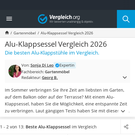
Die beliebtesten Vergleiche nach Kategorie
Vergleich
Baumarkt
Tresor feuerfest
Gartenmöbel
Alu-Klappsessel Vergleich 2026
Makita-Akku-Rasenmäher
Kappsäge
Alu-Klappsessel Vergleich 2026
Smartes Türschloss
Die besten Alu-Klappstühle im Vergleich.
Akku-Rasentrimmer
Feuchtigkeitsmessgerät
Von:
Sonja Di Leo
Expertin
Split-Klimaanlage 2 Innengeräte
Fachbereich:
Gartenmöbel
Pelletofen
Redakteur:
Georg B.
Bohrmaschine
Tiefbrunnenpumpe
Im Sommer verbringen Sie Ihre Zeit am liebsten im Garten,
Fliesenschneider
auf dem Balkon oder auf der Terrasse? Mit einem Alu-
Hochdruckreiniger
Klappsessel, haben Sie die Möglichkeit, eine entspannte Zeit
Doppelschleifer
zu verbringen. Laut gängigen Tests haben Sie mit diesen im
Überwachungskamera
Gegensatz zu herkömmlichen
Alu-Gartenstühlen
dabei
die
Benzinrasenmäher mit Elektrostart
Wahl, ob Sie sitzen oder liegen möchten
.
Wählen Sie jetzt
1 - 2 von 13:
Beste Alu-Klappsessel
im Vergleich
Akku-Laubsauger
aus unserer Vergleichstabelle einen Alu-Klappsessel mit