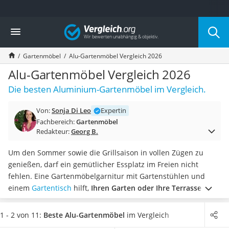
Die beliebtesten Vergleiche nach Kategorie
Vergleich
Baumarkt
Tresor feuerfest
Gartenmöbel
Alu-Gartenmöbel Vergleich 2026
Makita-Akku-Rasenmäher
Kappsäge
Alu-Gartenmöbel Vergleich 2026
Smartes Türschloss
Die besten Aluminium-Gartenmöbel im Vergleich.
Akku-Rasentrimmer
Feuchtigkeitsmessgerät
Von:
Sonja Di Leo
Expertin
Split-Klimaanlage 2 Innengeräte
Fachbereich:
Gartenmöbel
Pelletofen
Redakteur:
Georg B.
Bohrmaschine
Tiefbrunnenpumpe
Um den Sommer sowie die Grillsaison in vollen Zügen zu
Fliesenschneider
genießen, darf ein gemütlicher Essplatz im Freien nicht
Hochdruckreiniger
fehlen. Eine Gartenmöbelgarnitur mit Gartenstühlen und
Doppelschleifer
einem
Gartentisch
hilft,
Ihren Garten oder Ihre Terrasse in
Überwachungskamera
einen einladenden Wohlfühlort zu verwandeln
. Alu-
Benzinrasenmäher mit Elektrostart
Gartenmöbel sind hierfür besonders praktisch, da diese laut
1 - 2 von 11:
Beste Alu-Gartenmöbel
im Vergleich
Akku-Laubsauger
gängigen Online-Tests Wind und Wetter zuverlässig trotzen.