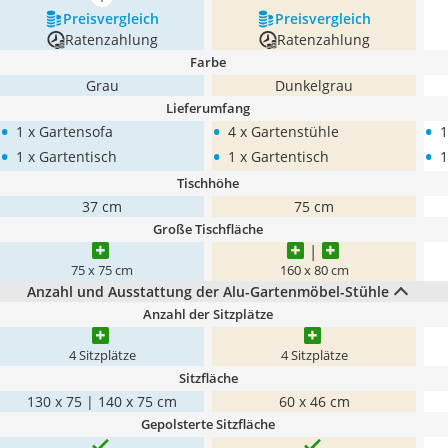
mehr anzeigen
Preis­vergleich
Preis­vergleich
Ratenzahlung
Ratenzahlung
Farbe
Grau
Dunkelgrau
Lieferumfang
•
•
•
1 x Gartensofa
4 x Gartenstühle
1
•
•
•
1 x Gartentisch
1 x Gartentisch
1
Tischhöhe
37 cm
75 cm
Große Tischfläche
75 x 75 cm
160 x 80 cm
Anzahl und Ausstattung der Alu-Gartenmöbel-Stühle
Anzahl der Sitzplätze
4 Sitzplätze
4 Sitzplätze
Sitzfläche
130 x 75 | 140 x 75 cm
60 x 46 cm
Gepolsterte Sitzfläche