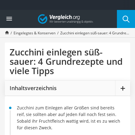
Die beliebtesten Vergleiche nach Kategorie
Vergleich
Lebensmittel
Schwarzkümmelöl
Eingelegtes & Konserven
Zucchini einlegen süß-sauer: 4 Grundrezepte und viele Tipps
Knäckebrot
Schwarzkümmelöl-Kapseln
Manukahonig
Zucchini einlegen süß-
Eiklar
sauer: 4 Grundrezepte und
Astronautenkost
viele Tipps
Balsamico-Essig
Schwarzkümmelöl bio
Sardinen
Inhaltsverzeichnis
Honig
Gemüsebrühe
Eiskaffee-Pulver
Zucchini zum Einlegen aller Größen sind bereits
Irischer Whiskey
reif, sie sollten aber auf jeden Fall noch fest sein.
Grapefruitkernextrakt
Sobald ihr Fruchtfleisch wattig wird, ist es zu weich
Matcha-Set
für diesen Zweck.
Sojasauce