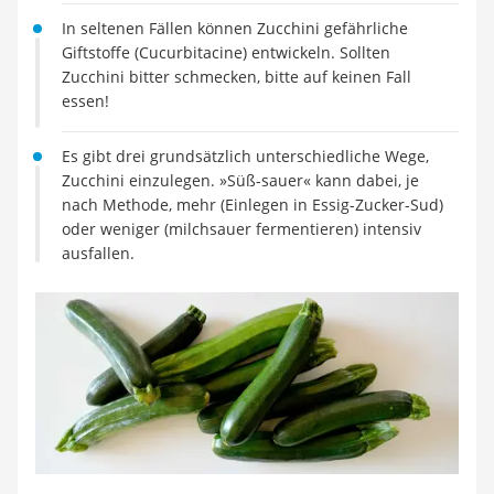
MCT-Öl
In seltenen Fällen können Zucchini gefährliche
Trüffelöl
Giftstoffe (Cucurbitacine) entwickeln. Sollten
Erythrit
Zucchini bitter schmecken, bitte auf keinen Fall
Müsli ohne Zuckerzusatz
essen!
Service
Es gibt drei grundsätzlich unterschiedliche Wege,
Zucchini einzulegen. »Süß-sauer« kann dabei, je
nach Methode, mehr (Einlegen in Essig-Zucker-Sud)
oder weniger (milchsauer fermentieren) intensiv
ausfallen.