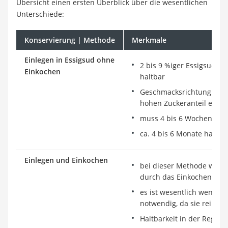
Übersicht einen ersten Überblick über die wesentlichen
Unterschiede:
Konservierung | Methode
Merkmale
Einlegen in Essigsud ohne
2 bis 9 %iger Essigsud mi
Einkochen
haltbar
Geschmacksrichtung süß-
hohen Zuckeranteil errei
muss 4 bis 6 Wochen zie
ca. 4 bis 6 Monate haltba
Einlegen und Einkochen
bei dieser Methode wird 
durch das Einkochen erzi
es ist wesentlich weniger
notwendig, da sie rein g
Haltbarkeit in der Regel 