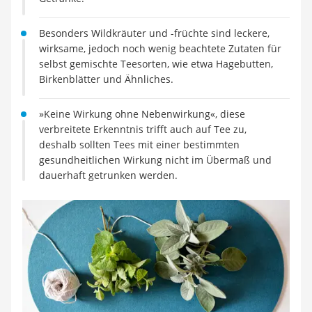
MCT-Öl
Trüffelöl
Besonders Wildkräuter und -früchte sind leckere,
Erythrit
wirksame, jedoch noch wenig beachtete Zutaten für
Müsli ohne Zuckerzusatz
selbst gemischte Teesorten, wie etwa Hagebutten,
Service
Birkenblätter und Ähnliches.
»Keine Wirkung ohne Nebenwirkung«, diese
verbreitete Erkenntnis trifft auch auf Tee zu,
deshalb sollten Tees mit einer bestimmten
gesundheitlichen Wirkung nicht im Übermaß und
dauerhaft getrunken werden.