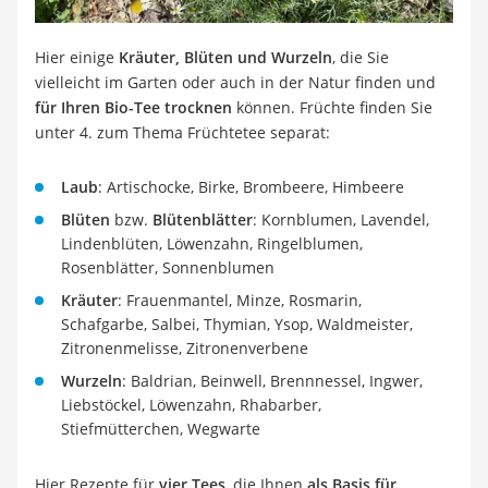
Hier einige
Kräuter, Blüten und Wurzeln
, die Sie
vielleicht im Garten oder auch in der Natur finden und
für Ihren
Bio-Tee trocknen
können. Früchte finden Sie
unter 4. zum Thema Früchtetee separat:
Laub
: Artischocke, Birke, Brombeere, Himbeere
Blüten
bzw.
Blütenblätter
: Kornblumen, Lavendel,
Lindenblüten, Löwenzahn, Ringelblumen,
Rosenblätter, Sonnenblumen
Kräuter
: Frauenmantel, Minze, Rosmarin,
Schafgarbe, Salbei, Thymian, Ysop, Waldmeister,
Zitronenmelisse, Zitronenverbene
Wurzeln
: Baldrian, Beinwell, Brennnessel, Ingwer,
Liebstöckel, Löwenzahn, Rhabarber,
Stiefmütterchen, Wegwarte
Hier Rezepte für
vier Tees
, die Ihnen
als Basis für