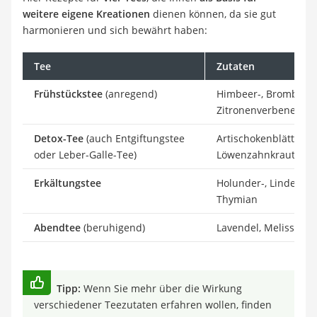
weitere eigene Kreationen
dienen können, da sie gut
harmonieren und sich bewährt haben:
Tee
Zutaten
Frühstückstee
(anregend)
Himbeer-, Brombeer- 
Zitronenverbene, Ro
Detox-Tee
(auch Entgiftungstee
Artischokenblätter, 
oder Leber-Galle-Tee)
Löwenzahnkraut, Ros
Erkältungstee
Holunder-, Linden- 
Thymian
Abendtee
(beruhigend)
Lavendel, Melisse, B
Tipp:
Wenn Sie mehr über die Wirkung
verschiedener Teezutaten erfahren wollen, finden