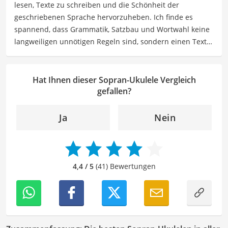
lesen, Texte zu schreiben und die Schönheit der
Freizeitgestaltung befassen.
geschriebenen Sprache hervorzuheben. Ich finde es
Der Sopran-Ukulele-Vergleich ist aus unserer Sicht
spannend, dass Grammatik, Satzbau und Wortwahl keine
besonders empfehlenswert für
Musikliebhaber
und
langweiligen unnötigen Regeln sind, sondern einen Text
Hobby-Musiker
.
zum Leben erwecken können. Deshalb habe ich es mir
zur Aufgabe gemacht, mein Know How und die Liebe zum
geschriebenen Wort als Lektorin bei VGL in unsere Texte
Hat Ihnen dieser Sopran-Ukulele Vergleich
einfließen zu lassen. Mit meinem Auge für
gefallen?
Detailgenauigkeit und sprachliche Präzision unterstütze
ich unser Redaktionsteam dabei, qualitativ hochwertige
Ja
Nein
und fehlerfreie Inhalte zu liefern. Dabei liebe ich es,
meinen Wissensschatz immer mehr zu erweitern und
mich täglich mit den verschiedensten Themen
auseinanderzusetzen.
4,4 / 5
(41) Bewertungen