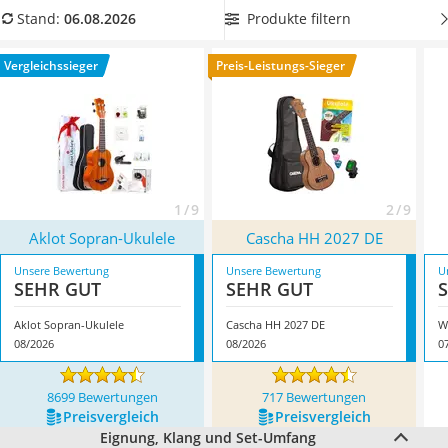
Handgepäck-Koffer
kann. Wählen Sie aus unserer Vergleichstabelle
das Sopran-
Produkte filtern
Stand:
06.08.2026
Vibrationsplatte
Ukulelen-Set, das zusätzlich einen Gurt, ein Stimmgerät und
Wanderschuhe Herren
Plektren beinhaltet
. So erhalten Sie das perfekte Ukulelen-
Vergleichssieger
Preis-Leistungs-Sieger
Sicherheitsweste Reiten
Starter-Set. Überzeugt hat uns hier im August 2026
Service
besonders das Modell
Aklot Sopran-Ukulele
*
mit seinen
Eigenschaften.
1 / 9
2 / 9
Aklot Sopran-Ukulele
Cascha HH 2027 DE
Unsere Bewertung
Unsere Bewertung
U
SEHR GUT
SEHR GUT
Aklot Sopran-Ukulele
Cascha HH 2027 DE
W
08/2026
08/2026
0
8699 Bewertungen
717 Bewertungen
Preis­vergleich
Preis­vergleich
Eignung, Klang und Set-Umfang