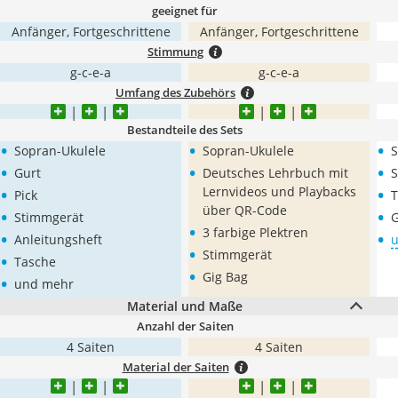
geeignet für
Anfänger, Fortgeschrittene
Anfänger, Fortgeschrittene
Stimmung
g-c-e-a
g-c-e-a
Umfang des Zubehörs
Bestandteile des Sets
•
•
•
Sopran-Ukulele
Sopran-Ukulele
S
•
•
•
Gurt
Deutsches Lehrbuch mit
S
•
•
Lernvideos und Playbacks
Pick
T
•
über QR-Code
•
Stimmgerät
G
•
•
3 farbige Plektren
•
Anleitungsheft
u
•
•
Stimmgerät
Tasche
•
•
Gig Bag
und mehr
Material und Maße
Anzahl der Saiten
4 Saiten
4 Saiten
Material der Saiten