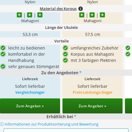
Nylon
Nylon
Material des Korpus
Mahagoni
Mahagoni
Länge der Ukulele
53,3 cm
57,5 cm
Vorteile
leicht zu bedienen
umfangreiches Zubehör
komfortabel in der
Korpus aus Mahagoni
Handhabung
mit 3 farbigen Plektren
sehr genaues Stimmgerät
Zu den Angeboten
*
Lieferzeit
Lieferzeit
Sofort lieferbar
Sofort lieferbar
Vergleichssieger
Preis-Leistungs-Sieger
Zum Angebot »
Zum Angebot »
Erhältlich bei
*
ⓘ Informationen zur Produktsortierung und Bewertung