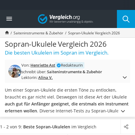
Die beliebtesten Vergleiche nach Kategorie
Vergleich
Freizeit & Sport
Gartentrampolin
Saiteninstrumente & Zubehör
Sopran-Ukulele Vergleich 2026
Trampolin
Metalldetektor
Sopran-Ukulele Vergleich 2026
Eufab-Fahrradträger
Die besten Ukulelen im Sopran im Vergleich.
Trampolin 366 cm
Fahrradschloss
Von:
Henriette Ast
Redakteurin
Aluminium-Koffer
schreibt über:
Saiteninstrumente & Zubehör
Futterboot
Lektorin:
Alina V.
Air Bike
E-Bike-Dreirad
Um einer Sopran-Ukulele die ersten Töne zu entlocken,
Trekkingschuhe Herren
braucht es gar nicht viel. Deswegen ist diese Art der Ukulele
Reisetasche mit Rollen
auch gut für Anfänger geeignet, die erstmals ein Instrument
Klimmzugstation
erlernen wollen
.
Diverse Internet-Tests zu Sopran-Ukulelen
Koffer
im Internet zeigen: Zu den gängigen Sets der Hersteller
Nachtsichtgerät
gehören immer die mit vier Saiten bespannte Sopran-Ukulele
1 - 2 von 9:
Beste Sopran-Ukulelen
im Vergleich
Faltschloss
sowie eine Tasche, in der das Instrument verwahrt werden