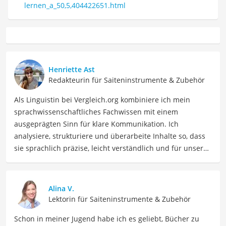
lernen_a_50,5,404422651.html
Henriette Ast
Redakteurin für Saiteninstrumente & Zubehör
Als Linguistin bei Vergleich.org kombiniere ich mein
sprachwissenschaftliches Fachwissen mit einem
ausgeprägten Sinn für klare Kommunikation. Ich
analysiere, strukturiere und überarbeite Inhalte so, dass
sie sprachlich präzise, leicht verständlich und für unsere
Leser:innen informierend sind. Mein Schwerpunkt liegt
dabei unter anderem auf Freizeit-Themen. Auch privat
beschäftige ich mich gerne mit verschiedenen Hobbys
Alina V.
und Freizeitaktivitäten. Dieses Interesse spiegelt sich in
Lektorin für Saiteninstrumente & Zubehör
meinen Beiträgen wider, die sich mit Freizeitideen,
Schon in meiner Jugend habe ich es geliebt, Bücher zu
Reiseempfehlungen, Hobbytipps und Anregungen für die