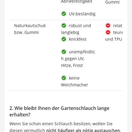
Abriebfestigkeit
Gummi
UV-beständig
Naturkautschuk
robust und
relativ s
bzw. Gummi
langlebig
teurer al
knickfest
und TPU
unempfindlic
h gegen UV,
Hitze, Frost
keine
Weichmacher
2. Wie bleibt Ihnen der Gartenschlauch lange
erhalten?
Wenn Sie schon einen Schlauch besitzen, wollen Sie
diesen vermutlich
nicht häufiger als nötig austauschen
.