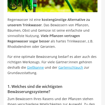
Löschdecke
Multimeter
Winterharte Palmen
Gasdurchlauferhitzer
Regenwasser ist eine
kostengünstige Alternative zu
Service
unserem Trinkwasser
. Das Bewässern von Pflanzen,
Bäumen, Obst und Gemüse ist seine einfachste und
sinnvollste Nutzung.
Viele Pflanzen vertragen
Regenwasser sogar besser
als hartes Trinkwasser, z.B.
Rhododendren oder Geranien.
Für eine optimale Bewässerung bedarf es aber auch des
richtigen Werkzeugs. Für viele Gärtner:innen gehören
deshalb die
Gießkanne
und der
Gartenschlauch
zur
Grundausstattung.
1. Welches sind die wichtigsten
Bewässerungssysteme?
Zum Bewässern Ihres Rasens und der Pflanzen stehen
Ihnen verschiedene Möglichkeiten zur Auswahl. Zu den