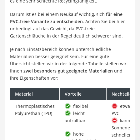
es eine sehr schlechte Recyclingfähigkeit.
Darum ist es bei einem Neukauf wichtig, sich
für eine
PVC-freie Variante zu entscheiden
. Achten Sie bei hier
unbedingt auf das Gewicht, da PVC-freie
Gartenschläuche in der Regel deutlich schwerer sind.
Je nach Einsatzbereich können unterschiedliche
Materialien besser geeignet sein. Für eine gute
Übersicht stellen wir in der folgende Tabelle stellen wir
Ihnen
zwei besonders gut geeignete Materialien
und
ihre Eigenschaften vor:
Material
Vorteile
Nachteile
Thermoplastisches
flexibel
etwas teu
Polyurethan (TPU)
leicht
PVC
aufrollbar
kann bei 
Sonneneinst
hohe
schneller alte