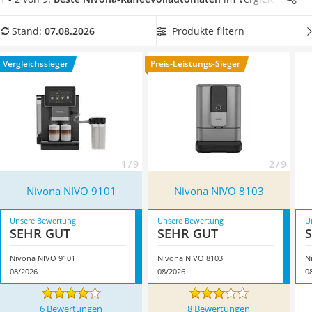
Tierhaarstaubsauger
Wählen Sie jetzt aus unserer Vergleichstabelle einen
Nivona-
Ecovacs-Saugroboter
Kaffeevollautomat mit integriertem Milchaufschäumer
, um
Produkte filtern
Stand:
07.08.2026
Nespresso-Maschine
köstlichen Latte macchiato oder Cappuccino auch zu Hause
Messerschärfer
genießen zu können. Überzeugt hat uns hier im August 2026
Vergleichssieger
Preis-Leistungs-Sieger
Service
besonders das Modell
Nivona NIVO 9101
*
mit seinen
Eigenschaften.
1 / 9
2 / 9
Nivona NIVO 9101
Nivona NIVO 8103
Unsere Bewertung
Unsere Bewertung
U
SEHR GUT
SEHR GUT
Nivona NIVO 9101
Nivona NIVO 8103
N
08/2026
08/2026
0
6 Bewertungen
8 Bewertungen