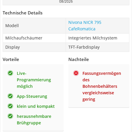
08/2026
Technische Details
Nivona NICR 795
Modell
CafeRomatica
Milchaufschäumer
Integriertes Milchsystem
Display
TFT-Farbdisplay
Vorteile
Nachteile
Live-
Fassungsvermögen
Programmierung
des
möglich
Bohnenbehälters
vergleichsweise
App-Steuerung
gering
klein und kompakt
herausnehmbare
Brühgruppe