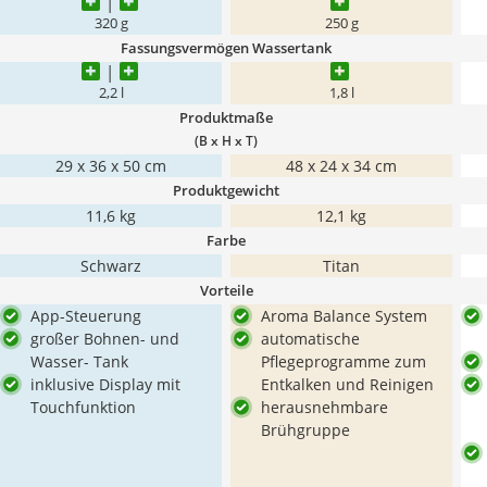
320 g
250 g
Fassungsvermögen Wassertank
2,2 l
1,8 l
Produktmaße
(B x H x T)
29 x 36 x 50 cm
48 x 24 x 34 cm
Produktgewicht
11,6 kg
12,1 kg
Farbe
Schwarz
Titan
Vorteile
App-Steuerung
Aroma Balance System
großer Bohnen- und
automatische
Wasser- Tank
Pflegeprogramme zum
inklusive Display mit
Entkalken und Reinigen
Touchfunktion
herausnehmbare
Brühgruppe