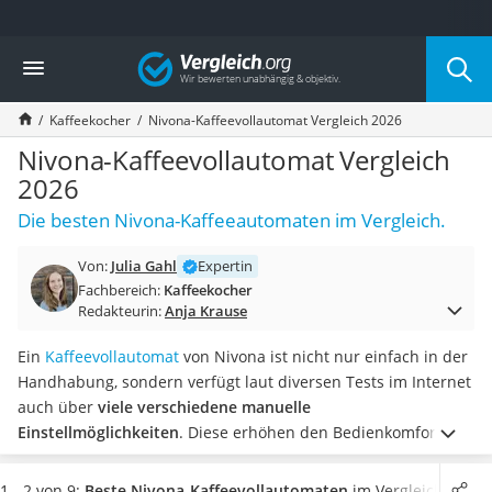
Die beliebtesten Vergleiche nach Kategorie
Vergleich
Haushalt
Wassersprudler
Kaffeekocher
Nivona-Kaffeevollautomat Vergleich 2026
Zentralstaubsauger
Brotbackautomat
Nivona-Kaffeevollautomat Vergleich
Wischroboter
2026
Wäschespinne
Die besten Nivona-Kaffeeautomaten im Vergleich.
Industriestaubsauger
Spülmaschinentabs
Von:
Julia Gahl
Expertin
Akku-Staubsauger
Fachbereich:
Kaffeekocher
Eierkocher
Redakteurin:
Anja Krause
AEG-Waschmaschine
Saug-Wisch-Roboter
Ein
Kaffeevollautomat
von Nivona ist nicht nur einfach in der
Handstaubsauger
Handhabung, sondern verfügt laut diversen Tests im Internet
Milchaufschäumer
auch über
viele verschiedene manuelle
Kondenstrockner
Einstellmöglichkeiten
. Diese erhöhen den Bedienkomfort. So
Reiskocher
können Sie nicht nur aus verschiedenen Kaffeeprogrammen
Heißwasserspender
auswählen, sondern auch viele Werte selbst einstellen.
1 - 2 von 9:
Beste Nivona-Kaffeevollautomaten
im Vergleich