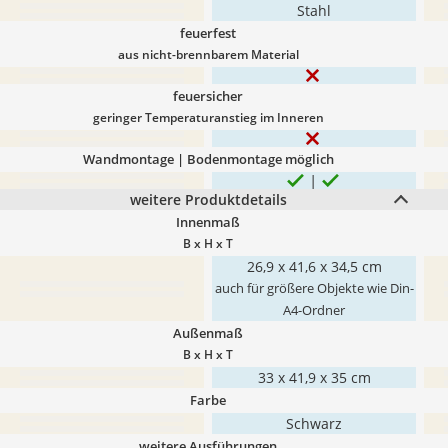
Stahl
feuerfest
aus nicht-brennbarem Material
feuersicher
geringer Temperaturanstieg im Inneren
Wandmontage | Bodenmontage möglich
weitere Produktdetails
Innenmaß
B x H x T
26,9 x 41,6 x 34,5 cm
auch für größere Objekte wie Din-
A4-Ordner
Außenmaß
B x H x T
33 x 41,9 x 35 cm
Farbe
Schwarz
weitere Ausführungen