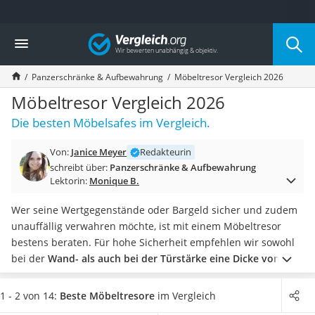
Die beliebtesten Vergleiche nach Kategorie
Vergleich
Baumarkt
Tresor feuerfest
Panzerschränke & Aufbewahrung
Möbeltresor Vergleich 2026
Makita-Akku-Rasenmäher
Kappsäge
Möbeltresor Vergleich 2026
Smartes Türschloss
Die besten Möbelsafes im Vergleich.
Akku-Rasentrimmer
Feuchtigkeitsmessgerät
Von:
Janice Meyer
Redakteurin
Split-Klimaanlage 2 Innengeräte
schreibt über:
Panzerschränke & Aufbewahrung
Pelletofen
Lektorin:
Monique B.
Bohrmaschine
Tiefbrunnenpumpe
Wer seine Wertgegenstände oder Bargeld sicher und zudem
Fliesenschneider
unauffällig verwahren möchte, ist mit einem Möbeltresor
Hochdruckreiniger
bestens beraten. Für hohe Sicherheit empfehlen wir sowohl
Doppelschleifer
bei der
Wand- als auch bei der Türstärke eine Dicke von fünf
Überwachungskamera
Millimetern
.
Sie haben Angst, dass
bei einem Brand
Benzinrasenmäher mit Elektrostart
unersetzbare Schätze mit persönlichem Wert verloren
1 - 2 von 14:
Beste Möbeltresore
im Vergleich
Akku-Laubsauger
gehen
könnten? Dann ist ein Tresor, der feuerfest ist, die