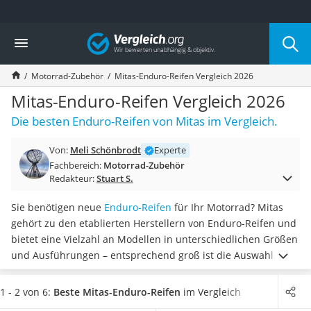
Die beliebtesten Vergleiche nach Kategorie
Vergleich
Auto & Motor
Fahrradträger-Anhängerkupplung (4 Fahrräder)
Motorrad-Zubehör
Mitas-Enduro-Reifen Vergleich 2026
Fahrradträger
Fahrradträger (Anhängerkupplung)
Mitas-Enduro-Reifen Vergleich 2026
Fahrradträger 3 Fahrräder
Die besten Enduro-Reifen von Mitas im Vergleich.
Benzinkanister (20 l)
Dashcam
Von:
Meli Schönbrodt
Experte
Fahrradträger E-Bike
Fachbereich:
Motorrad-Zubehör
Benzinkanister
Redakteur:
Stuart S.
Marderschreck
Wagenheber 3t
Sie benötigen neue
Enduro-Reifen
für Ihr Motorrad? Mitas
AGM-Batterie Wohnmobil
gehört zu den etablierten Herstellern von Enduro-Reifen und
Thule-Fahrradträger
bietet eine Vielzahl an Modellen in unterschiedlichen Größen
FM-Transmitter
und Ausführungen – entsprechend groß ist die Auswahl. Laut
Sommerreifen 205/55 R16
gängigen Tests im Internet ist es besonders wichtig,
auf die
Autobatterie-Ladegerät
maximal zugelassene Höchstgeschwindigkeit
zu achten.
1 - 2 von 6:
Beste Mitas-Enduro-Reifen
im Vergleich
Starthilfe mit Kompressor
Einige Reifen sind für Geschwindigkeiten bis zu 270 km/h