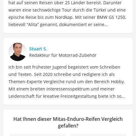
hat auf seinen Reisen über 25 Länder bereist. Darunter
waren eine sechswöchige Tour durch die Türkei und eine
epische Reise bis zum Nordkap. Mit seiner BMW GS 1250,
liebevoll “Alita” genannt, dokumentiert er seine
Erfahrungen und teilt wertvolle Tipps zu Motorrädern,
Equipment und Abenteuerreisen auf seinen Social-Media-
Kanälen auf "Kettenöl und Ravioli". Meli kennt die
Stuart S.
Herausforderungen, die Motorradfahrer auf Reisen
Redakteur für Motorrad-Zubehör
erwarten, aus erster Hand, und kann fundierte
Ich bin seit frühester Jugend begeistert vom Schreiben
Empfehlungen geben, die nicht nur Theorie sind, sondern
und Texten. Seit 2020 schreibe und redigiere ich als
in der Praxis getestet wurden. In seiner Freizeit findet er
Themen-Experte Vergleiche rund um den Bereich Hobby.
außerdem Ausgleich beim Sport: Joggen und Marathon
Mit einem breiten Interessensspektrum und meiner
Laufen und Wandern in den Bergen.
Leidenschaft für kreative Freizeitgestaltung biete ich so
Der Mitas-Enduro-Reifen-Vergleich ist aus unserer Sicht
vielfältige wie inspirierende Inhalte für Hobbyisten sowie
besonders empfehlenswert für
Enduro-Fahrer
.
Freizeitliebhaber. Meine Beiträge umfassen Hobbyideen,
Anleitungen, Produktvergleiche sowie auch Tipps, um
Hat Ihnen dieser Mitas-Enduro-Reifen Vergleich
Menschen dabei zu helfen, ihre Leidenschaften und
gefallen?
Interessen zu entdecken, zu vertiefen wie auch neue