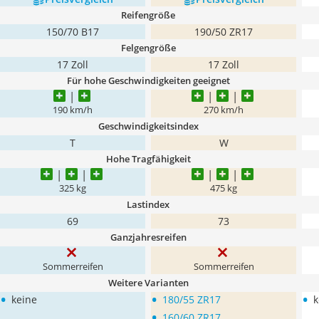
Reifengröße
150/70 B17
190/50 ZR17
Felgengröße
17 Zoll
17 Zoll
Für hohe Geschwindigkeiten geeignet
190 km/h
270 km/h
Geschwindigkeitsindex
T
W
Hohe Tragfähigkeit
325 kg
475 kg
Lastindex
69
73
Ganzjahresreifen
Sommerreifen
Sommerreifen
Weitere Varianten
•
•
•
keine
180/55 ZR17
k
•
160/60 ZR17