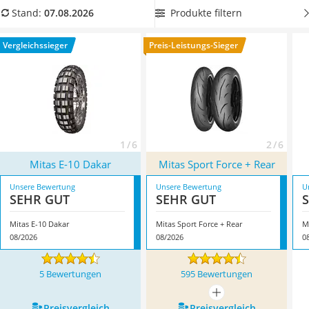
Alkoholtester
zulässig.
Wählen Sie jetzt aus unserer Vergleichstabelle
Produkte filtern
Stand:
07.08.2026
Felgenbaum
Mitas-Enduro-Reifen mit einer hohen Tragfähigkeit
, damit
Wagenheber
Sie Reifen erhalten, die stark belastet werden können.
Vergleichssieger
Preis-Leistungs-Sieger
Rostumwandler
Überzeugt hat uns hier im August 2026 besonders das
Service
Modell
Mitas E-10 Dakar
*
mit seinen Eigenschaften.
1 / 6
2 / 6
Mitas E-10 Dakar
Mitas ‎Sport Force + Rear
Unsere Bewertung
Unsere Bewertung
U
SEHR GUT
SEHR GUT
Mitas E-10 Dakar
Mitas ‎Sport Force + Rear
M
08/2026
08/2026
0
5 Bewertungen
595 Bewertungen
mehr anzeigen
Preis­vergleich
Preis­vergleich