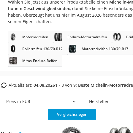
Wählen Sie jetzt aus unserer Produkttabelle einen
Michelin-M
AGM-Batterie Woh
hohem Geschwindigkeitsindex
, damit Sie keine Einschränku
Thule-Fahrradträg
haben. Überzeugt hat uns hier im August 2026 besonders da
seinen Eigenschaften.
FM-Transmitter
Sommerreifen 205
Motorradreifen
Enduro-Motorradreifen
Bri
Autobatterie-Lade
Rollerreifen 130/70-R12
Motorradreifen 130/70-R17
Starthilfe mit Kom
Mitas-Enduro-Reifen
Alkoholtester
Felgenbaum
Diesel-Additiv
Aktualisiert:
04.08.2026
1 - 8 von 9:
Beste Michelin-Motorradre
Wagenheber
Service
Preis in EUR
Hersteller
Vergleichssieger