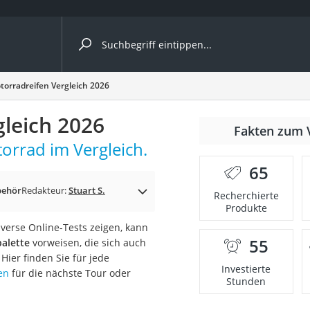
ergleiche nach Kategorie
torradreifen Vergleich 2026
ängerkupplung (4 Fahrräder)
gleich 2026
Fakten zum 
nhängerkupplung)
torrad im Vergleich.
ahrräder
65
l)
behör
Redakteur:
Stuart S.
Recherchierte
Produkte
iverse Online-Tests zeigen, kann
ke
55
alette
vorweisen, die sich auch
Hier finden Sie für jede
Investierte
en
für die nächste Tour oder
Stunden