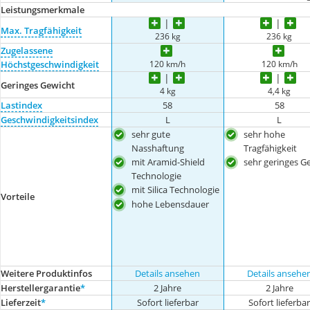
Leistungsmerkmale
Max. Tragfähigkeit
236 kg
236 kg
Zugelassene
120 km/h
120 km/h
Höchstgeschwindigkeit
Geringes Gewicht
4 kg
4,4 kg
Lastindex
58
58
Geschwindigkeitsindex
L
L
sehr gute
sehr hohe
Nasshaftung
Tragfähigkeit
mit Aramid-Shield
sehr geringes G
Technologie
mit Silica Technologie
Vorteile
hohe Lebensdauer
Weitere Produktinfos
Details ansehen
Details ansehe
Herstellergarantie
*
2 Jahre
2 Jahre
Lieferzeit
*
Sofort lieferbar
Sofort lieferba