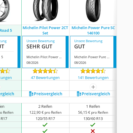
Michelin Pilot Power 2CT
Michelin Power Pure SC
 Road 5
Micheli
Set
146100
tung
Unsere Bewertung
Unsere Bewertung
Unsere
UT
SEHR GUT
GUT
GUT
 5
Michelin Pilot Power 2CT Set
Michelin Power Pure SC 146100
Micheli
08/2026
08/2026
08/202
tungen
47 Bewertungen
141 Bewertungen
83 
ehr anzeigen
mehr anzeigen
ergleich
Preis­vergleich
Preis­vergleich
P
fen
2 Reifen
1 Reifen
o Reifen
122,90 € pro Reifen
56,15 € pro Reifen
34,0
 R17
120/55 R17
130/60 R13