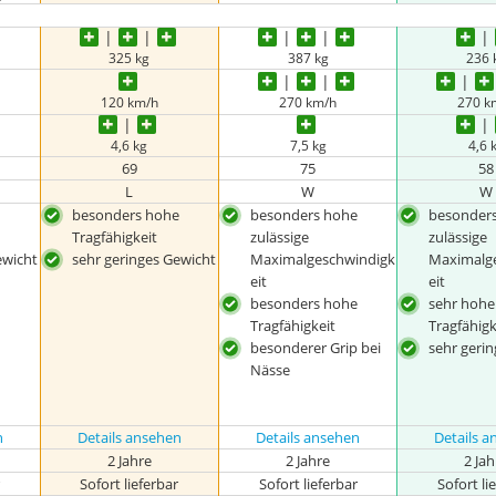
325 kg
387 kg
236 
120 km/h
270 km/h
270 k
4,6 kg
7,5 kg
4,6 
69
75
58
L
W
W
besonders hohe
besonders hohe
besonder
Tragfähigkeit
zulässige
zulässige
ewicht
sehr geringes Gewicht
Maximalgeschwindigk
Maximalg
eit
eit
besonders hohe
sehr hohe
Tragfähigkeit
Tragfähigk
besonderer Grip bei
sehr geri
Nässe
n
Details ansehen
Details ansehen
Details 
2 Jahre
2 Jahre
2 Ja
r
Sofort lieferbar
Sofort lieferbar
Sofort li