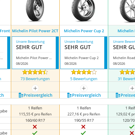
 Front
Michelin Pilot Power 2CT
Michelin Power Cup 2
Michelin
Unsere Bewertung
Unsere Bewertung
Unsere Bewer
SEHR GUT
SEHR GUT
SEHR G
Michelin Road 5 GT Front
Michelin Pilot Power 2CT
Michelin Power Cup 2
Michelin Road
08/2026
08/2026
08/2026
n
73 Bewertungen
5 Bewertungen
31 Bewer
nzeigen
mehr anzeigen
mehr anzeigen
m
ch
Preis­vergleich
Preis­vergleich
Preis­v
1 Reifen
1 Reifen
1 Rei
gabe
115,55 € pro Reifen
227,16 € pro Reifen
129,02 € pr
160/60 R17
190/55 R17
120/70
gabe