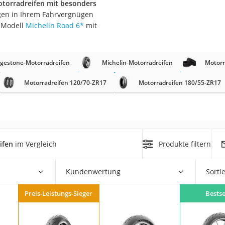
otorradreifen mit besonders
nmobil
ngen in Ihrem Fahrvergnügen
er
s Modell
Michelin Road 6
*
mit
/55 R16
dgestone-Motorradreifen
Michelin-Motorradreifen
Motorr
gerät
Motorradreifen 120/70-ZR17
Motorradreifen 180/55-ZR17
pressor
ifen
im Vergleich
Produkte filtern
Kundenwertung
Sorti
Preis-Leistungs-Sieger
Bestse