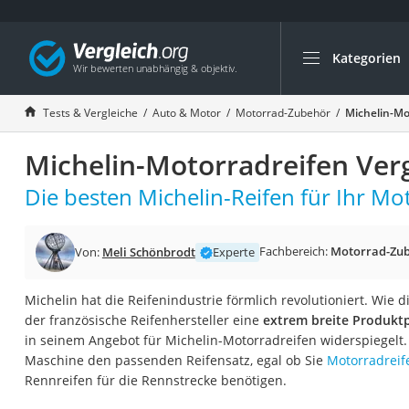
Kategorien
Die beliebtesten V
Auto & Motor
Tests & Vergleiche
Auto & Motor
Motorrad-Zubehör
Michelin-Mo
Fahrradträger-Anh
Michelin-Motorradreifen Ver
Fahrradträger
Fahrradträger (A
Die besten Michelin-Reifen für Ihr Mo
Fahrradträger 3 F
Benzinkanister (20 
Fachbereich:
Motorrad-Zu
Von:
Meli Schönbrodt
Experte
Dashcam
Michelin hat die Reifenindustrie förmlich revolutioniert. Wie d
Fahrradträger E-Bi
der französische Reifenhersteller eine
extrem breite Produktp
Benzinkanister
in seinem Angebot für Michelin-Motorradreifen widerspiegelt. 
Maschine den passenden Reifensatz, egal ob Sie
Motorradreif
Marderschreck
Rennreifen für die Rennstrecke benötigen.
Wagenheber 3t