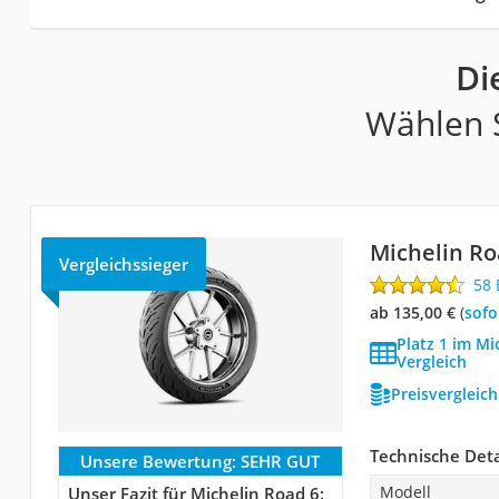
Di
Wählen S
Michelin Ro
Vergleichssieger
58
ab 135,00 €
(
Sof
Platz 1 im Mi
Vergleich
Preisvergleic
Technische Deta
Unsere Bewertung:
SEHR GUT
Modell
Unser Fazit für Michelin Road 6: