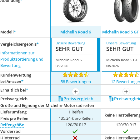
Abbildung
*
Modell
*
Michelin Road 6
Michelin Road 5 GT
Unsere Bewertung
Unsere Bewertung
Vergleichsergebnis
*
SEHR GUT
SEHR GUT
Informationen zur
Produktsortierung und
Michelin Road 6
Bewertung
08/2026
08/2026
Kundenwertung
*
bei Amazon
58 Bewertungen
12 Bewertunge
Erhältlich bei
*
mehr anzeigen
mehr a
Preis­vergleich
Preis­verglei
Preis­vergleich
Größe und Eignung der Michelin-Motorradreifen
Lieferumfang
1 Reifen
keine Herstelleran
Preis pro Reifen
135,24 € pro Reifen
Reifengröße
120/70 R17
120/70 R17
Vorderrad
Hinterrad
keine Herstelleran