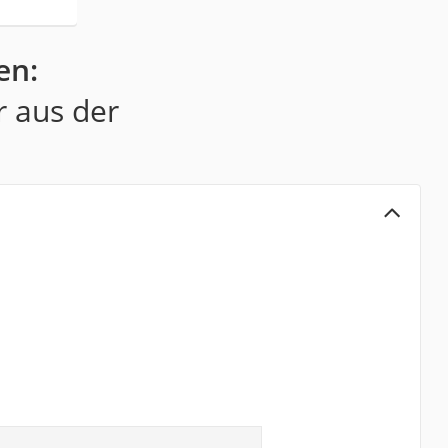
en:
r aus der