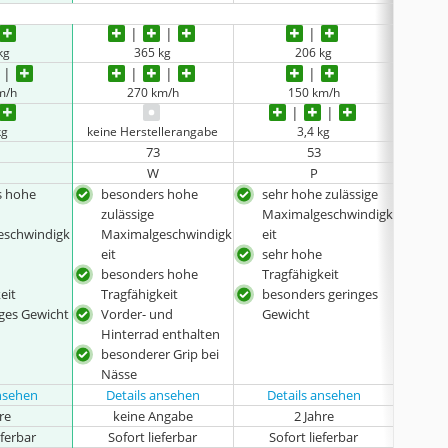
kg
365 kg
206 kg
m/h
270 km/h
150 km/h
kg
keine Herstellerangabe
3,4 kg
73
53
W
P
s hohe
besonders hohe
sehr hohe zulässige
sehr
zulässige
Maximalgeschwindigk
Max
eschwindigk
Maximalgeschwindigk
eit
eit
eit
sehr hohe
seh
besonders hohe
Tragfähigkeit
Trag
eit
Tragfähigkeit
besonders geringes
bes
nges Gewicht
Vorder- und
Gewicht
Gew
Hinterrad enthalten
Vor
besonderer Grip bei
Hin
Nässe
ansehen
Details ansehen
Details ansehen
hre
keine Angabe
2 Jahre
eferbar
Sofort lieferbar
Sofort lieferbar
Sof