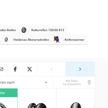
oller-Reifen
Rollerreifen 130/60-R13
Heidenau-Motorradreifen
Reifenwärmer
Alle Filter
eren nach
zurücksetzen
ller