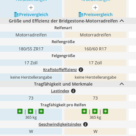
mehr anzeigen
mehr anzeigen
Preis­vergleich
Preis­vergleich
Größe und Effizienz der Bridgestone-Motorradreifen
Reifenart
Motorradreifen
Motorradreifen
Reifengröße
180/55 ZR17
160/60 R17
Felgengröße
17 Zoll
17 Zoll
Kraftstoffeffizienz
keine Herstellerangabe
keine Herstellerangabe
Tragfähigkeit und Merkmale
Lastindex
73
73
Tragfähigkeit pro Reifen
365 kg
365 kg
Geschwindigkeitsindex
W
W