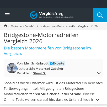
Die beliebtesten Vergleiche nach Kategorie
Vergleich
Auto & Motor
Fahrradträger-Anhängerkupplung (4 Fahrräder)
Motorrad-Zubehör
Bridgestone-Motorradreifen Vergleich 2026
Fahrradträger
Fahrradträger (Anhängerkupplung)
Bridgestone-Motorradreifen
Fahrradträger 3 Fahrräder
Vergleich 2026
Benzinkanister (20 l)
Die besten Motorradreifen von Bridgestone im
Dashcam
Vergleich.
Fahrradträger E-Bike
Benzinkanister
Von:
Meli Schönbrodt
Experte
Marderschreck
Fachbereich:
Motorrad-Zubehör
Wagenheber 3t
Redakteur:
Stuart S.
AGM-Batterie Wohnmobil
Thule-Fahrradträger
Sobald es wieder wärmer wird, ist das Motorrad ein beliebtes
FM-Transmitter
Fortbewegungsmittel. Mit geeigneten Bridgestone-
Sommerreifen 205/55 R16
Motorradreifen
fahren Sie sicher auf der Straße
. Diverse
Autobatterie-Ladegerät
Online-Tests weisen darauf hin, dass es Unterschiede in der
Starthilfe mit Kompressor
maximalen Belastbarkeit und der Geschwindigkeit gibt, die