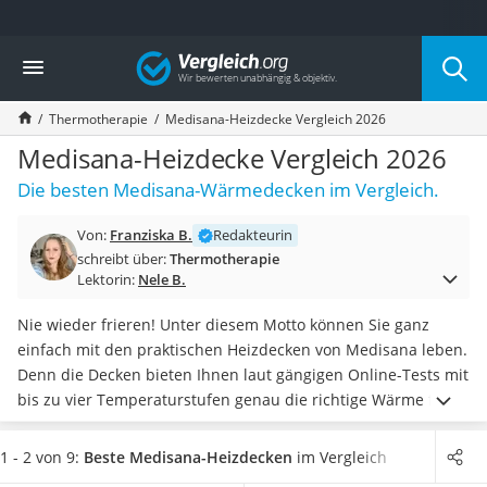
Die beliebtesten Vergleiche nach Kategorie
Vergleich
Drogerie
Inhalator
Thermotherapie
Medisana-Heizdecke Vergleich 2026
Haarschneider
Rollator
Medisana-Heizdecke Vergleich 2026
Braun Rasierer
Die besten Medisana-Wärmedecken im Vergleich.
Katzenklappe (Chip)
Rasierer
Von:
Franziska B.
Redakteurin
Masturbator
schreibt über:
Thermotherapie
Massagepistole
Lektorin:
Nele B.
Epilierer
Reisehaartrockner
Nie wieder frieren! Unter diesem Motto können Sie ganz
Eiweißpulver
einfach mit den praktischen Heizdecken von Medisana leben.
Magnesiumpräparat
Denn die Decken bieten Ihnen laut gängigen Online-Tests mit
Katzenklappe
bis zu vier Temperaturstufen genau die richtige Wärme für
Nackenmassagegerät
Sie. Damit Sie während der Benutzung der Decke vollkommen
Zeckenschutz Katze
entspannen können,
schaltet sich die
Heizdecke
dank der
1 - 2 von 9:
Beste Medisana-Heizdecken
im Vergleich
leichter Haartrockner
Abschaltautomatik ganz von selbst
ab.
Wählen Sie jetzt aus