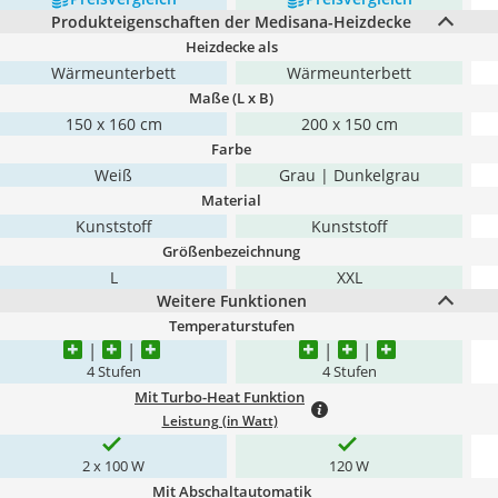
Produkteigenschaften der Medisana-Heizdecke
Heizdecke als
Wärmeunterbett
Wärmeunterbett
Maße (L x B)
150 x 160 cm
200 x 150 cm
Farbe
Weiß
Grau | Dunkelgrau
Material
Kunststoff
Kunststoff
Größenbezeichnung
L
XXL
Weitere Funktionen
Temperaturstufen
4 Stufen
4 Stufen
Mit Turbo-Heat Funktion
Leistung (in Watt)
2 x 100 W
120 W
Mit Abschaltautomatik