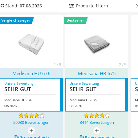
Philips-Sonicare-Zahnbürste
unserer Vergleichstabelle eine mit OEKO-TEX Standard
Produkte filtern
Stand:
07.08.2026
Schildkrötenhaus
ausgezeichnete Medisana-Heizdecke, damit Ihr Produkt
Mineralfutter Pferd
garantiert frei von Schadstoffen ist
. Überzeugt hat uns hier
Vergleichssieger
Bestseller
Massagegerät
im August 2026 besonders das Modell
Medisana HU 676
*
mit
Service
seinen Eigenschaften.
1 / 9
2 / 9
Medisana HU 676
Medisana HB 675
Unsere Bewertung
Unsere Bewertung
U
SEHR GUT
SEHR GUT
Medisana HU 676
Medisana HB 675
M
08/2026
08/2026
0
26030 Bewertungen
3414 Bewertungen
mehr anzeigen
mehr anzeigen
Preis­vergleich
Preis­vergleich