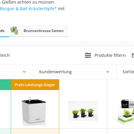
fs Gießen achten zu müssen.
er
Burgon & Ball Kräutertöpfe
*
mit
pfe
Brunnenkresse-Samen
er
leich
Produkte filtern
ger
ter
Kundenwertung
Sorti
ne
Preis-Leistungs-Sieger