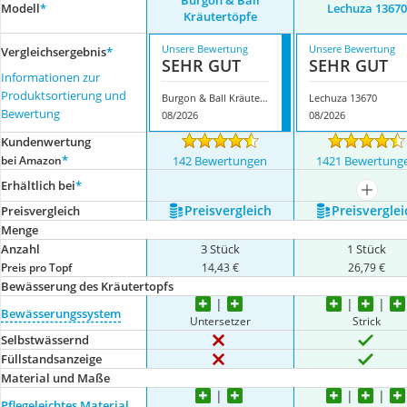
Burgon & Ball
Modell
*
Lechuza 13670
Kräutertöpfe
Unsere Bewertung
Unsere Bewertung
Vergleichsergebnis
*
SEHR GUT
SEHR GUT
Informationen zur
Produktsortierung und
Burgon & Ball Kräutertöpfe
Lechuza 13670
Bewertung
08/2026
08/2026
Kundenwertung
*
bei Amazon
142 Bewertungen
1421 Bewertung
Erhältlich bei
*
mehr a
Preis­vergleich
Preis­verglei
Preis­vergleich
Menge
Anzahl
3 Stück
1 Stück
Preis pro Topf
14,43 €
26,79 €
Bewässerung des Kräutertopfs
Bewässerungssystem
Untersetzer
Strick
Selbstwässernd
Füllstandsanzeige
Material und Maße
Pflegeleichtes Material