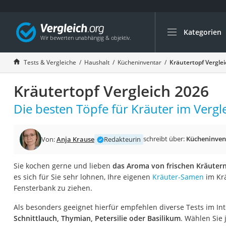
Kategorien
Die beliebtesten V
Haushalt
Tests & Vergleiche
Haushalt
Kücheninventar
Kräutertopf Vergle
Wassersprudler
Kräutertopf Vergleich 2026
Zentralstaubsauge
Brotbackautomat
Die besten Töpfe für Kräuter im Vergle
Wischroboter
Wäschespinne
schreibt über:
Kücheninven
Von:
Anja Krause
Redakteurin
Industriestaubsau
Sie kochen gerne und lieben
das Aroma von frischen Kräuter
Spülmaschinentab
es sich für Sie sehr lohnen, Ihre eigenen
Kräuter-Samen
im Krä
Akku-Staubsauger
Fensterbank zu ziehen.
Eierkocher
Als besonders geeignet hierfür empfehlen diverse Tests im I
AEG-Waschmaschi
Schnittlauch, Thymian, Petersilie oder Basilikum
. Wählen Sie 