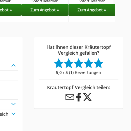
eferbar
Sofort lieferbar
Sofort lieferbar
Sof
ebot »
Zum Angebot »
Zum Angebot »
Zu
Hat Ihnen dieser Kräutertopf
Vergleich gefallen?
5,0 / 5
(1) Bewertungen
Kräutertopf-Vergleich teilen:
eich