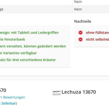
Nein
ge
Nein
Nachteile
esign: mit Tablett und Ledergriffen
ohne Füllsta
 die Fensterbank
nicht selbstw
dern versehen, können geändert werden
en Varianten verfügbar
latz für drei verschiedene Kräuter
670
Lechuza 13670
21 Bewertungen
t lieferbar
)