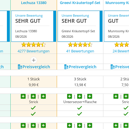
Lechuza 13380
Greevi Kräutertopf-Set
Munroomy Kr
Unsere Bewertung
Unsere Bewertung
Unsere Bewer
SEHR GUT
SEHR GUT
GUT
Lechuza 13380
Greevi Kräutertopf-Set
08/2026
08/2026
08/2026
en
4277 Bewertungen
41 Bewertungen
24 Bewer
nzeigen
mehr anzeigen
ch
Preis­vergleich
Preis­vergleich
Preis­v
1 Stück
3 Stück
2 St
9,99 €
13,98 €
7,50
Strick
Untersetzer+Flasche
Stri