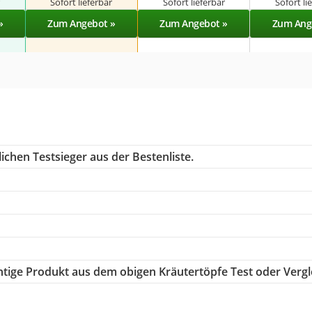
r
Sofort lieferbar
Sofort lieferbar
Sofort li
»
Zum Angebot »
Zum Angebot »
Zum Ang
ichen Testsieger aus der Bestenliste.
chtige Produkt aus dem obigen Kräutertöpfe Test oder Vergl