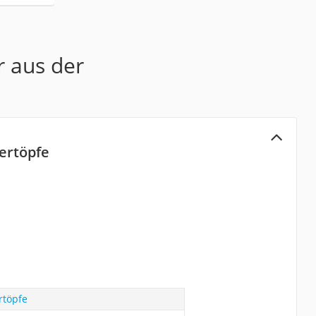
r aus der
ertöpfe
rtöpfe