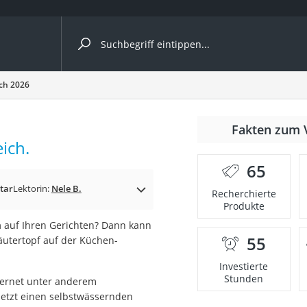
ergleiche nach Kategorie
ich 2026
r
Fakten zum 
ich.
65
tar
Lektorin:
Nele B.
Recherchierte
Produkte
ger
n
auf Ihren Gerichten? Dann kann
s
55
utertopf auf der Küchen-
Investierte
Stunden
nternet unter anderem
ne
jetzt einen selbstwässernden