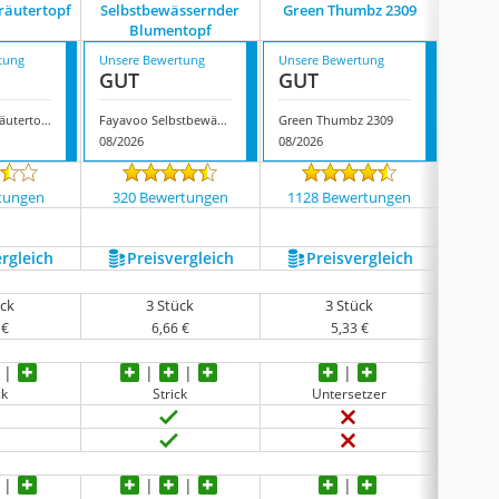
äutertopf
Selbstbewässernder
‎Green Thumbz 2309
IDattel
Blumentopf
tung
Unsere Bewertung
Unsere Bewertung
Unsere
GUT
GUT
GUT
Munroomy Kräutertopf
Fayavoo Selbstbewässernder Blumentopf
‎Green Thumbz 2309
IDattel
08/2026
08/2026
08/202
tungen
320 Bewertungen
1128 Bewertungen
2255
ergleich
Preis­vergleich
Preis­vergleich
P
ück
3 Stück
3 Stück
 €
6,66 €
5,33 €
ck
Strick
Untersetzer