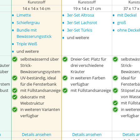
Kunststoff
Kunststoff
Kunsts
m
14 x 14 x 14 cm
19 x 14 x 21 cm
37 x 17 
•
•
•
Limette
3er-Set Altrosa
mit Deckel
•
•
•
Schiefergrau
3er-Set Lachsrot
groß
•
•
•
Bundle mit
3er-Set Türkis
ohne Decke
•
Bewässerungsstick
und weitere
•
Triple Weiß
•
und weitere
selbstwässernd über
Dreier-Set: Platz für
selbstwäs
äuter
Strick-
drei verschiedene
Strick-
 über
Bewässerungssystem
Kräuter
Bewässer
UV-beständig, ideal
in weiteren Farben
ideal für
ystem
für die Fensterbank
verfügbar
Fensterb
obust
mit Füllstandsanzeige
mit Füllstandsanzeige
Stöpsel z
von Wass
dekorativ mit
mit Fülls
Webstruktur
in weiteren Varianten
in weitere
verfügbar
verfügbar
n
Details ansehen
Details ansehen
Details 