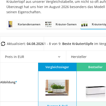
Kräutertopf aus unserer Vergleichstabelle, um nicht so oft au
Saug-Wisch-Robot
Überzeugt hat uns hier im August 2026 besonders das Modell
Handstaubsauger
seinen Eigenschaften.
Milchaufschäumer
Koriandersamen
Kräuter-Samen
Kräutertö
Kondenstrockner
Reiskocher
Heißwasserspend
Aktualisiert:
04.08.2026
1 - 8 von 9:
Beste Kräutertöpfe
im Verg
Tierhaarstaubsau
Ecovacs-Saugrobo
Preis in EUR
Hersteller
Nespresso-Maschi
Vergleichssieger
Bestseller
Messerschärfer
Service
Abbildung
*