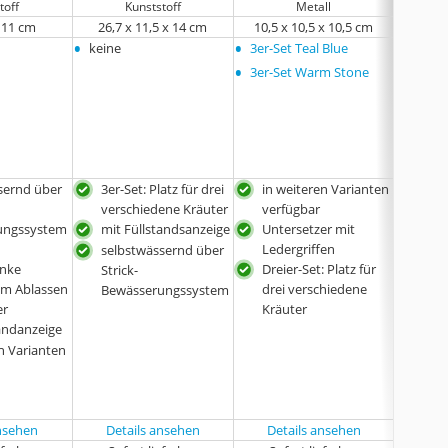
toff
Kunststoff
Metall
x 11 cm
26,7 x 11,5 x 14 cm
10,5 x 10,5 x 10,5 cm
18
•
•
•
keine
3er-Set Teal Blue
3er-S
•
3er-Set Warm Stone
l
sernd über
3er-Set: Platz für drei
in weiteren Varianten
sel
verschiedene Kräuter
verfügbar
Stri
ungssystem
mit Füllstandsanzeige
Untersetzer mit
Bew
Ledergriffen
mit 
selbstwässernd über
änke
Dreier-Set: Platz für
Strick-
in w
um Ablassen
drei verschiedene
Bewässerungssystem
ver
er
Kräuter
tandanzeige
n Varianten
ansehen
Details ansehen
Details ansehen