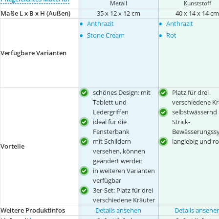
Metall
Kunststoff
Maße L x B x H (Außen)
35 x 12 x 12 cm
40 x 14 x 14 c
•
•
Anthrazit
Anthrazit
•
•
Stone Cream
Rot
Verfügbare Varianten
schönes Design: mit
Platz für drei
Tablett und
verschiedene Kr
Ledergriffen
selbstwässernd
ideal für die
Strick-
Fensterbank
Bewässerungss
mit Schildern
langlebig und r
Vorteile
versehen, können
geändert werden
in weiteren Varianten
verfügbar
3er-Set: Platz für drei
verschiedene Kräuter
Weitere Produktinfos
Details ansehen
Details ansehe