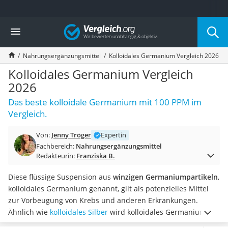
Die beliebtesten Vergleiche nach Kategorie
Vergleich
Drogerie
Inhalator
Nahrungsergänzungsmittel
Kolloidales Germanium Vergleich 2026
Haarschneider
Rollator
Kolloidales Germanium Vergleich
Braun Rasierer
2026
Katzenklappe (Chip)
Das beste kolloidale Germanium mit 100 PPM im
Rasierer
Vergleich.
Masturbator
Massagepistole
Von:
Jenny Tröger
Expertin
Epilierer
Fachbereich:
Nahrungsergänzungsmittel
Reisehaartrockner
Redakteurin:
Franziska B.
Eiweißpulver
Magnesiumpräparat
Diese flüssige Suspension aus
winzigen Germaniumpartikeln
,
Katzenklappe
kolloidales Germanium genannt, gilt als potenzielles Mittel
Nackenmassagegerät
zur Vorbeugung von Krebs und anderen Erkrankungen.
Zeckenschutz Katze
Ähnlich wie
kolloidales Silber
wird kolloidales Germanium
leichter Haartrockner
von vielen Menschen als eine natürliche Ergänzung zu einer