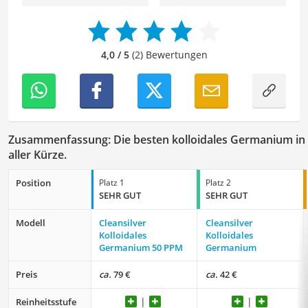
Produkte für ihre Bedürfnisse zu finden sowie sowohl ihre
Schönheits- als auch Pflegeroutine zu optimieren.
Der kolloidales Germanium-Vergleich ist aus unserer Sicht
besonders empfehlenswert für
Alternative Medizin
und
4,0 / 5
(2) Bewertungen
Gesundheitsbewusste
.
Zusammenfassung: Die besten kolloidales Germanium in
aller Kürze.
Position
Platz 1
Platz 2
SEHR GUT
SEHR GUT
Modell
Cleansilver
Cleansilver
Kolloidales
Kolloidales
Germanium 50 PPM
Germanium
Preis
ca.
79 €
ca.
42 €
Reinheitsstufe