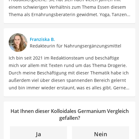
einem schwierigen Verhältnis zum Thema Essen diesem
Thema als Ernährungsberaterin gewidmet. Yoga, Tanzen,
Tantra und Women Circle gehören auch zu ihrem Leben
dazu, dass Jenny seit 2023 voll und ganz in Spanien
genießt. Jenny ist schon allein um die Welt gereist. Heute
Franziska B.
findet sie Ausgleich bei Yoga und Tanzen, auch als
Redakteurin für Nahrungsergänzungsmittel
Lehrerin, und interessiert sich viel für Südamerika und
Ich bin seit 2021 im Redaktionsteam und beschäftige
Schamanismus.
mich vor allem mit Texten rund um das Thema Drogerie.
Der kolloidales Germanium-Vergleich ist aus unserer Sicht
Durch meine Beschäftigung mit dieser Thematik habe ich
besonders empfehlenswert für
Alternative Medizin
und
außerdem viel über diesen spannenden Bereich gelernt
Gesundheitsbewusste
.
und bin immer wieder erstaunt, was es alles gibt. Gerne
lasse ich Sie an meinen Erfahrungen teilhaben. Als
Fachautorin für Drogerieprodukte teile ich mein Wissen
über Beauty- sowie Pflegeprodukte, Gesundheitsartikel,
Hat Ihnen dieser Kolloidales Germanium Vergleich
Haushaltswaren und vieles mehr. Meine Beiträge
gefallen?
umfassen Produktvergleiche, Tipps, Trends und
Empfehlungen, um Lesern dabei zu helfen, die besten
Ja
Nein