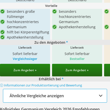
Deutschland
Deutschland
Vorteile
besonders große
besonders
Füllmenge
hochkonzentriertes
hochkonzentriertes
Germanium
Germanium
Apothekenherstellung
hilft bei Körperentgiftung
Apothekenherstellung
Zu den Angeboten
*
Lieferzeit
Lieferzeit
Sofort lieferbar
Sofort lieferbar
Vergleichssieger
Bestseller
Zum Angebot »
Zum Angebot »
Erhältlich bei
*
ⓘ Informationen zur Produktsortierung und Bewertung
Ähnliche Vergleiche anzeigen
Kolloidales Germanium Vergleich 2026 Empfehlungen