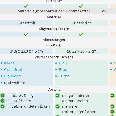
Stifthalter
Materialeigenschaften der Klemmbretter
Material
Kunststoff
Kunstleder
Abgerundete Ecken
Abmessungen
(H x B x T)
31,8 x 23,0 x 1,6 cm
ca. 32 x 25 x 2 cm
Weitere Farben/Designs
•
•
•
Kokos
Blau
s
•
•
•
Grapefruit
Braun
W
•
•
Blaubeere
Türkis
•
und weitere
Vorteile
faltbares Design
mit gummierten
mit Stifthalter
Klammerecken
mit abgerundeten Ecken
mehrere
Dokumentenfächer