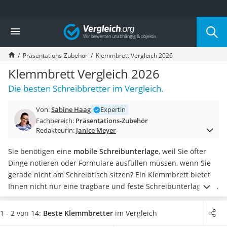
Die beliebtesten Vergleiche nach Kategorie
Vergleich
Wohnen
Matratzen-Topper
Präsentations-Zubehör
Klemmbrett Vergleich 2026
Matratzen
Konferenzlautsprecher
Klemmbrett Vergleich 2026
Tageslichtlampe
Die besten Schreibbretter im Vergleich.
Badlüfter
Ergonomischer Bürostuhl
Von:
Sabine Haag
Expertin
Bürohocker
Fachbereich:
Präsentations-Zubehör
Außenleuchte mit Kamera
Redakteurin:
Janice Meyer
Ozongeneratoren
Akku-Tischlampe
Sie benötigen eine
mobile Schreibunterlage
, weil Sie öfter
Konferenzmikrofon
Dinge notieren oder Formulare ausfüllen müssen, wenn Sie
Klappmatratze
gerade nicht am Schreibtisch sitzen? Ein Klemmbrett bietet
Duschkopf mit Kalkfilter
Ihnen nicht nur eine tragbare und feste Schreibunterlage, die
Aktenvernichter Sicherheitsstufe 4
Sie unabhängig von einem Tisch nutzen können. Sie dient
Bettgitter
auch als
Zettelhalterung
, die variabler ist als ein
Notizbuch
.
1 - 2 von 14:
Beste Klemmbretter
im Vergleich
Spannbettlaken
Gängige Tests im Internet weisen darauf hin, dass