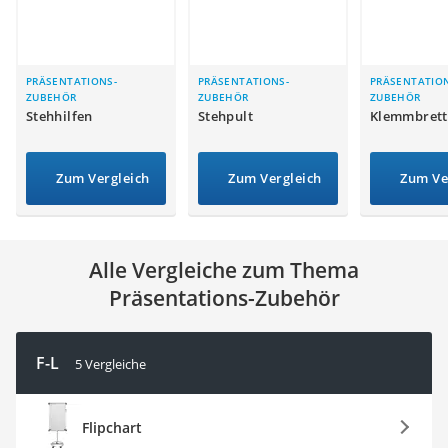
Topper 100 x 200
Duschpaneel
Höhenverstellbarer Schreibtisch
Matratze 90 x 200 cm
PRÄSENTATIONS-
PRÄSENTATIONS-
PRÄSENTATIO
ZUBEHÖR
ZUBEHÖR
ZUBEHÖR
Service
Stehhilfen
Stehpult
Klemmbrett
Zum Vergleich
Zum Vergleich
Zum Ve
Alle Vergleiche zum Thema
Präsentations-Zubehör
F-L
5 Vergleiche
Flipchart