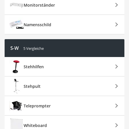
Monitorständer
Namensschild
S-W
5 Vergleiche
Stehhilfen
Stehpult
Teleprompter
Whiteboard