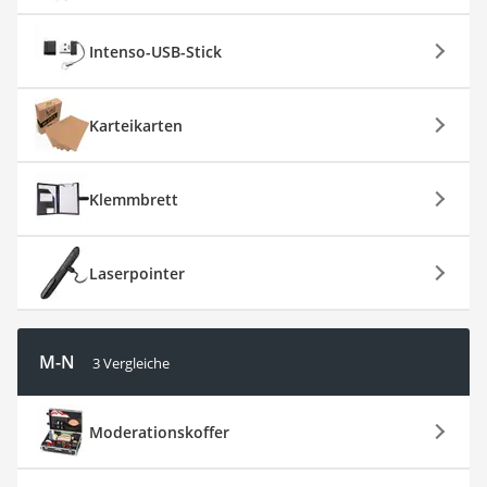
Intenso-USB-Stick
Karteikarten
Klemmbrett
Laserpointer
M-N
3 Vergleiche
Moderationskoffer