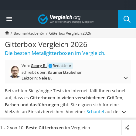
Die beliebtesten Vergleiche nach Kategorie
Vergleich
Baumarkt
Tresor feuerfest
Baumarktzubehör
Gitterbox Vergleich 2026
Makita-Akku-Rasenmäher
Kappsäge
Gitterbox Vergleich 2026
Smartes Türschloss
Die besten Metallgitterboxen im Vergleich.
Akku-Rasentrimmer
Feuchtigkeitsmessgerät
Von:
Georg B.
Redakteur
Split-Klimaanlage 2 Innengeräte
schreibt über:
Baumarktzubehör
Pelletofen
Lektorin:
Nele B.
Bohrmaschine
Tiefbrunnenpumpe
Betrachten Sie gängige Tests im Internet, fällt Ihnen schnell
Fliesenschneider
auf, dass es
Gitterboxen in vielen verschiedenen Größen,
Hochdruckreiniger
Farben und Ausführungen
gibt. Sie eignen sich für eine
Doppelschleifer
Vielzahl an Einsatzbereichen. Von einer
Schaufel
auf der
Überwachungskamera
Baustelle bis zum Feuerholz im Garten lässt sich alles in
Benzinrasenmäher mit Elektrostart
ihnen verstauen.
Wählen Sie jetzt aus unserer Produkttabelle
1 - 2 von 10:
Beste Gitterboxen
im Vergleich
Akku-Laubsauger
eine Gitterbox mit hohem Fassungsvermögen
, damit