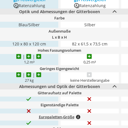
Ratenzahlung
Ratenzahlung
Optik und Abmessungen der Gitterboxen
Farbe
Blau/Silber
Silber
Außenmaße
L x B x H
120 x 80 x 120 cm
82 x 61,5 x 73,5 cm
Hohes Fassungsvolumen
1,2 m³
0,25 m³
Geringes Eigengewicht
27 kg
keine Herstellerangabe
Abmessungen und Optik der Gitterboxen
Gitteraufsatz auf Palette
Eigenständige Palette
Europaletten-Größe