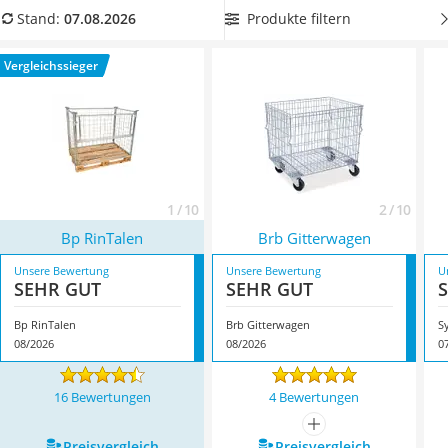
Löschdecke
Lagerung und Transport in der Zukunft kein Problem mehr
Produkte filtern
Stand:
07.08.2026
Multimeter
für Sie darstellen. Überzeugt hat uns hier im August 2026
Winterharte Palmen
besonders das Modell
Bp RinTalen
*
mit seinen
Vergleichssieger
Gasdurchlauferhitzer
Eigenschaften.
Service
1 / 10
2 / 10
Bp RinTalen
Brb Gitterwagen
Unsere Bewertung
Unsere Bewertung
U
SEHR GUT
SEHR GUT
Bp RinTalen
Brb Gitterwagen
S
08/2026
08/2026
0
16 Bewertungen
4 Bewertungen
mehr anzeigen
Preis­vergleich
Preis­vergleich