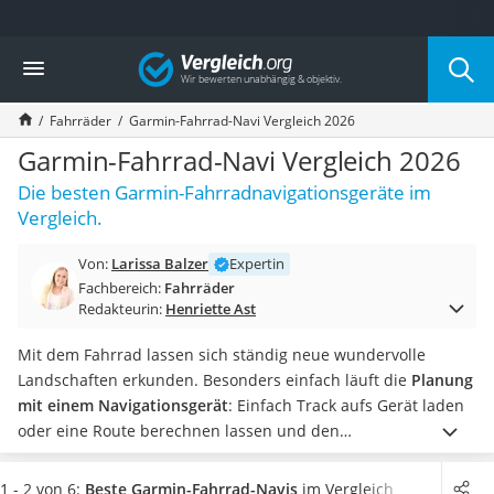
Die beliebtesten Vergleiche nach Kategorie
Vergleich
Freizeit & Sport
Gartentrampolin
Fahrräder
Garmin-Fahrrad-Navi Vergleich 2026
Trampolin
Metalldetektor
Garmin-Fahrrad-Navi Vergleich 2026
Eufab-Fahrradträger
Die besten Garmin-Fahrradnavigationsgeräte im
Trampolin 366 cm
Vergleich.
Fahrradschloss
Aluminium-Koffer
Von:
Larissa Balzer
Expertin
Futterboot
Fachbereich:
Fahrräder
Air Bike
Redakteurin:
Henriette Ast
E-Bike-Dreirad
Trekkingschuhe Herren
Mit dem Fahrrad lassen sich ständig neue wundervolle
Reisetasche mit Rollen
Landschaften erkunden. Besonders einfach läuft die
Planung
Klimmzugstation
mit einem Navigationsgerät
: Einfach Track aufs Gerät laden
Koffer
oder eine Route berechnen lassen und den
Nachtsichtgerät
Richtungsanweisungen auf dem Display folgen.
Zahlreichen
Faltschloss
Navi-Tests im Internet zufolge gehört der amerikanische
1 - 2 von 6:
Beste Garmin-Fahrrad-Navis
im Vergleich