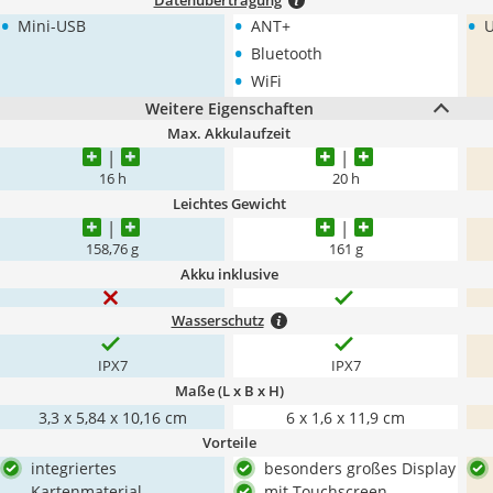
Datenübertragung
•
•
•
Mini-USB
ANT+
•
Bluetooth
•
WiFi
Weitere Eigenschaften
Max. Akkulaufzeit
16 h
20 h
Leichtes Gewicht
158,76 g
161 g
Akku inklusive
Wasserschutz
IPX7
IPX7
Maße (L x B x H)
3,3 x 5,84 x 10,16 cm
6 x 1,6 x 11,9 cm
Vorteile
integriertes
besonders großes Display
Kartenmaterial
mit Touchscreen