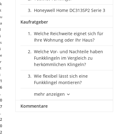
k
Honeywell Home DC313SP2 Serie 3
t
u
Kaufratgeber
a
l
Welche Reichweite eignet sich für
i
Ihre Wohnung oder Ihr Haus?
s
i
Welche Vor- und Nachteile haben
e
Funkklingeln im Vergleich zu
r
herkömmlichen Klingeln?
t
:
Wie flexibel lässt sich eine
1
Funkklingel montieren?
6
.
mehr anzeigen
0
Kommentare
7
.
2
0
2