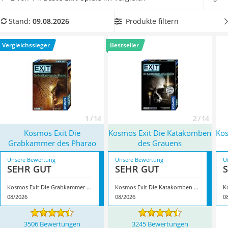
Handgepäck-Koffer
Escape-Room einsperren lassen.
Wählen Sie jetzt aus unserer
Vibrationsplatte
Produkttabelle ein
Exit-Spiel mit geringem
Produkte filtern
Stand:
09.08.2026
Wanderschuhe Herren
Schwierigkeitsgrad
, damit Sie auch als Anfänger Erfolg im
Sicherheitsweste Reiten
Spiel haben. Überzeugt hat uns hier im August 2026
Vergleichssieger
Bestseller
Service
besonders das Modell
Kosmos Exit Die Grabkammer des
Pharao
*
mit seinen Eigenschaften.
1 / 14
2 / 14
Kosmos Exit Die
Kosmos Exit Die Katakomben
Kos
Grabkammer des Pharao
des Grauens
Unsere Bewertung
Unsere Bewertung
U
SEHR GUT
SEHR GUT
Kosmos Exit Die Grabkammer des Pharao
Kosmos Exit Die Katakomben des Grauens
08/2026
08/2026
0
3506 Bewertungen
3245 Bewertungen