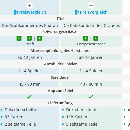
mehr anzeigen
mehr anzeigen
Preis­vergleich
Preis­vergleich
Titel
Die Grabkammer des Pharao
Die Katakomben des Grauens
Schwierigkeitslevel
Profi
Fortgeschrittene
Altersempfehlung des Herstellers
ab 12 Jahren
ab 16 Jahren
Anzahl der Spieler
1 - 4 Spieler
1 - 4 Spieler
Spieldauer
45 - 90 min
40 - 80 min
App zum Spiel
Lieferumfang
•
•
•
Dekodierscheibe
Dekodierscheibe
4
•
•
•
83 Karten
118 Karten
1
•
•
•
2 seltsame Teile
5 seltsame Teile
3