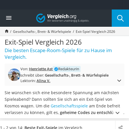
Die beliebtesten Vergleiche nach Kategorie
Vergleich
Freizeit & Sport
Gartentrampolin
Gesellschafts-, Brett- & Würfelspiele
Exit-Spiel Vergleich 2026
Trampolin
Metalldetektor
Exit-Spiel Vergleich 2026
Eufab-Fahrradträger
Die besten Escape-Room-Spiele für zu Hause im
Trampolin 366 cm
Vergleich.
Fahrradschloss
Aluminium-Koffer
Von:
Henriette Ast
Redakteurin
Futterboot
schreibt über:
Gesellschafts-, Brett- & Würfelspiele
Air Bike
Lektorin:
Alina V.
E-Bike-Dreirad
Trekkingschuhe Herren
Sie wünschen sich eine besondere Spannung am nächsten
Reisetasche mit Rollen
Spieleabend? Dann sollten Sie sich an ein Exit-Spiel von
Klimmzugstation
Kosmos wagen. Um die
Gesellschaftsspiele
am Ende befreit
Koffer
verlassen zu können, gilt es,
geheime Codes zu entschlüsseln
Nachtsichtgerät
und knifflige Rätsel zu lösen
. Das Beste daran laut gängigen
Faltschloss
Online-Tests: Hierfür müssen Sie sich nicht wie in einem
1 - 2 von 14:
Beste Exit-Spiele
im Vergleich