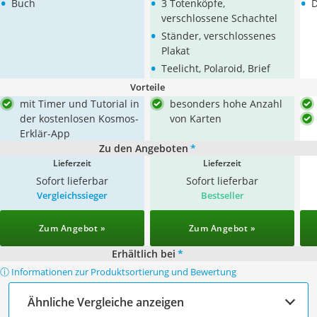
•
•
•
Buch
3 Totenköpfe,
D
verschlossene Schachtel
•
Ständer, verschlossenes
Plakat
•
Teelicht, Polaroid, Brief
Vorteile
mit Timer und Tutorial in
besonders hohe Anzahl
der kostenlosen Kosmos-
von Karten
Erklär-App
Zu den Angeboten
*
Lieferzeit
Lieferzeit
Sofort lieferbar
Sofort lieferbar
Vergleichssieger
Bestseller
Zum Angebot »
Zum Angebot »
Erhältlich bei
*
ⓘ Informationen zur Produktsortierung und Bewertung
Ähnliche Vergleiche anzeigen