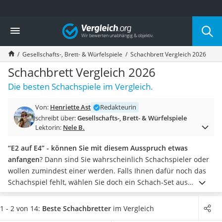
Die beliebtesten Vergleiche nach Kategorie
Vergleich
Freizeit & Sport
Gartentrampolin
Gesellschafts-, Brett- & Würfelspiele
Schachbrett Vergleich 2026
Trampolin
Metalldetektor
Schachbrett Vergleich 2026
Eufab-Fahrradträger
Die besten Schachspiele im Vergleich.
Trampolin 366 cm
Fahrradschloss
Von:
Henriette Ast
Redakteurin
Aluminium-Koffer
schreibt über:
Gesellschafts-, Brett- & Würfelspiele
Futterboot
Lektorin:
Nele B.
Air Bike
E-Bike-Dreirad
“E2 auf E4” - können Sie mit diesem Ausspruch etwas
Trekkingschuhe Herren
anfangen
? Dann sind Sie wahrscheinlich Schachspieler oder
Reisetasche mit Rollen
wollen zumindest einer werden. Falls Ihnen dafür noch das
Klimmzugstation
Schachspiel fehlt, wählen Sie doch ein Schach-Set aus
Koffer
unserer Test- oder Vergleichstabelle.
Schachbretter gibt es in
Nachtsichtgerät
jeder Größe
: vom Reiseschach mit 16 cm Kantenlänge bis
1 - 2 von 14:
Beste Schachbretter
im Vergleich
Faltschloss
zum großen 55-cm-Schachbrett für den Wohnzimmertisch.