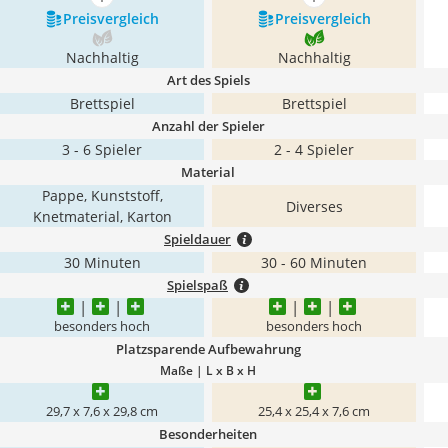
mehr anzeigen
mehr anzeigen
Preis­vergleich
Preis­vergleich
Nachhaltig
Nachhaltig
Art des Spiels
Brettspiel
Brettspiel
Anzahl der Spieler
3 - 6 Spieler
2 - 4 Spieler
Material
Pappe, Kunststoff,
Diverses
Knetmaterial, Karton
Spieldauer
30 Minuten
30 - 60 Minuten
Spielspaß
besonders hoch
besonders hoch
Platzsparende Aufbewahrung
Maße | L x B x H
29,7 x 7,6 x 29,8 cm
25,4 x 25,4 x 7,6 cm
Besonderheiten