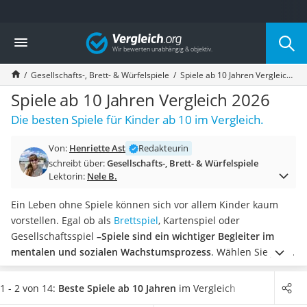
Die beliebtesten Vergleiche nach Kategorie
Vergleich
Freizeit & Sport
Gartentrampolin
Gesellschafts-, Brett- & Würfelspiele
Spiele ab 10 Jahren Vergleich 2026
Trampolin
Metalldetektor
Spiele ab 10 Jahren Vergleich 2026
Eufab-Fahrradträger
Die besten Spiele für Kinder ab 10 im Vergleich.
Trampolin 366 cm
Fahrradschloss
Von:
Henriette Ast
Redakteurin
Aluminium-Koffer
schreibt über:
Gesellschafts-, Brett- & Würfelspiele
Futterboot
Lektorin:
Nele B.
Air Bike
E-Bike-Dreirad
Ein Leben ohne Spiele können sich vor allem Kinder kaum
Trekkingschuhe Herren
vorstellen. Egal ob als
Brettspiel
, Kartenspiel oder
Reisetasche mit Rollen
Gesellschaftsspiel
–Spiele sind ein wichtiger Begleiter im
Klimmzugstation
mentalen und sozialen Wachstumsprozess
.
Wählen Sie jetzt
Koffer
aus unserer Tabelle ein Spiel für Kinder ab 10 Jahren aus,
Nachtsichtgerät
das mit mehr als zwei Spielern gespielt werden kann, um
1 - 2 von 14:
Beste Spiele ab 10 Jahren
im Vergleich
Faltschloss
einen
spaßigen Spieleabend z. B. mit der Familie
zu