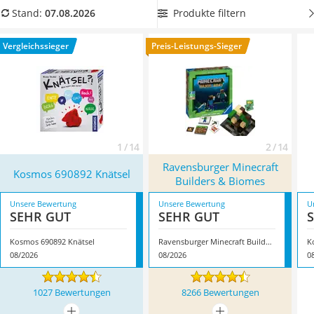
Handgepäck-Koffer
genießen. Diverse Tests im Internet haben gezeigt, dass
Produkte filtern
Stand:
07.08.2026
Vibrationsplatte
Spiele auch das Sozialverhalten positiv beeinflussen.
Wanderschuhe Herren
Überzeugt hat uns hier im August 2026 besonders das
Vergleichssieger
Preis-Leistungs-Sieger
Sicherheitsweste Reiten
Modell
Kosmos 690892 Knätsel
*
mit seinen Eigenschaften.
Service
1 / 14
2 / 14
Ravensburger Minecraft
Kosmos 690892 Knätsel
Builders & Biomes
Unsere Bewertung
Unsere Bewertung
U
SEHR GUT
SEHR GUT
Kosmos 690892 Knätsel
Ravensburger Minecraft Builders & Biomes
K
08/2026
08/2026
0
1027 Bewertungen
8266 Bewertungen