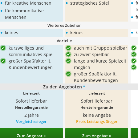
•
•
•
für kreative Menschen
strategisches Spiel
f
•
I
für kommunikative
•
Menschen
f
Weiteres Zubehör
•
•
•
keines
keines
k
Vorteile
kurzweiliges und
auch mit Gruppe spielbar
kommunikatives Spiel
zu zweit spielbar
großer Spaßfaktor lt.
lange und kurze Spielzeit
Kundenbewertungen
möglich
großer Spaßfaktor lt.
Kundenbewertungen
Zu den Angeboten
*
Lieferzeit
Lieferzeit
Sofort lieferbar
Sofort lieferbar
Herstellergarantie
Herstellergarantie
2 Jahre
keine Angabe
Vergleichssieger
Preis-Leistungs-Sieger
Zum Angebot »
Zum Angebot »