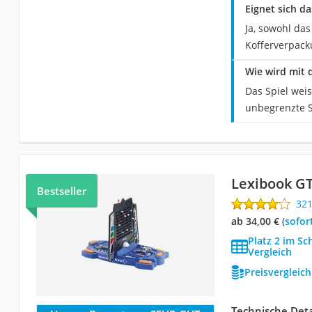
Eignet sich d
Ja, sowohl das
Kofferverpack
Wie wird mit 
Das Spiel wei
unbegrenzte S
Lexibook G
Bestseller
32
ab 34,00 €
(
Sofor
Platz 2 im Sc
Vergleich
Preisvergleic
Technische Deta