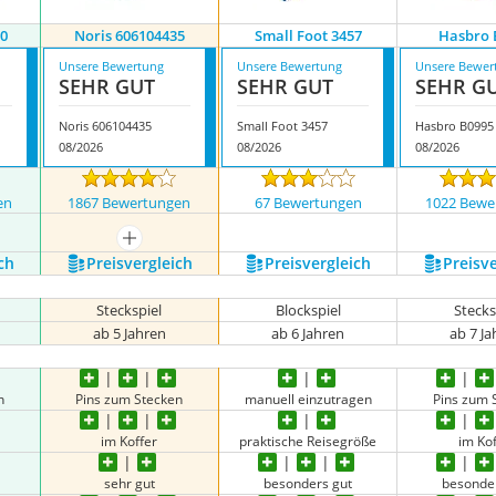
00
Noris 606104435
Small Foot 3457
Hasbro 
Unsere Bewertung
Unsere Bewertung
Unsere Bewer
SEHR GUT
SEHR GUT
SEHR G
Noris 606104435
Small Foot 3457
Hasbro B0995
08/2026
08/2026
08/2026
en
1867 Bewertungen
67 Bewertungen
1022 Bewe
mehr anzeigen
ch
Preis­vergleich
Preis­vergleich
Preis­v
Steckspiel
Blockspiel
Stecks
ab 5 Jahren
ab 6 Jahren
ab 7 J
n
Pins zum Stecken
manuell einzutragen
Pins zum 
im Koffer
praktische Reisegröße
im Kof
sehr gut
besonders gut
besonde