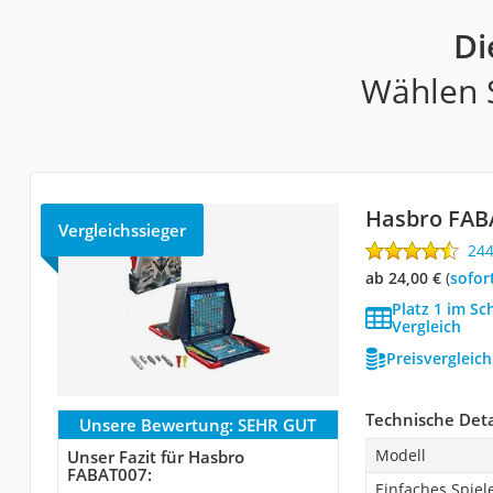
Di
Wählen S
Hasbro FAB
Vergleichssieger
24
ab 24,00 €
(
Sofor
Platz 1 im Sc
Vergleich
Preisvergleic
Technische Deta
Unsere Bewertung:
SEHR GUT
Modell
Unser Fazit für Hasbro
FABAT007:
Einfaches Spiel