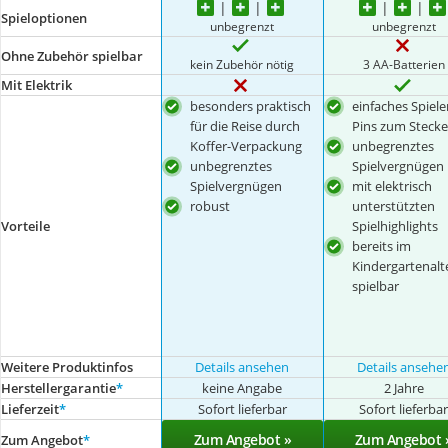
Spieloptionen
unbegrenzt
unbegrenzt
Ohne Zubehör spielbar
kein Zubehör nötig
3 AA-Batterien
Mit Elektrik
besonders praktisch
einfaches Spiele
für die Reise durch
Pins zum Steck
Koffer-Verpackung
unbegrenztes
unbegrenztes
Spielvergnügen
Spielvergnügen
mit elektrisch
robust
unterstützten
Vorteile
Spielhighlights
bereits im
Kindergartenalt
spielbar
Weitere Produktinfos
Details ansehen
Details ansehe
Herstellergarantie
*
keine Angabe
2 Jahre
Lieferzeit
*
Sofort lieferbar
Sofort lieferba
Zum Angebot »
Zum Angebot 
Zum Angebot
*