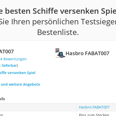
e besten Schiffe versenken Spie
ie Ihren persönlichen Testsiege
Bestenliste.
AT007
Hasbro FABAT007
44 Bewertungen
t lieferbar
)
hiffe versenken Spiel
h und weitere Angebote
ils
Hasbro FABAT007
en
Pins zum Stecken