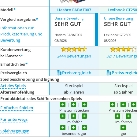
Modell
*
Hasbro FABAT007
Lexibook GT25
Unsere Bewertung
Unsere Bewertung
Vergleichsergebnis
*
SEHR GUT
SEHR GUT
Informationen zur
Produktsortierung und
Hasbro FABAT007
Lexibook GT2500
Bewertung
08/2026
08/2026
Kundenwertung
*
bei Amazon
2444 Bewertungen
3217 Bewertung
Erhältlich bei
*
Preis­vergleich
Preis­verglei
Preis­vergleich
Spielbeschreibung und Eignung
Art des Spiels
Steckspiel
Steckspiel
Altersempfehlung
ab 7 Jahren
ab 5 Jahren
Produktdetails des Schiffe-versenken-Spiels
Einfaches Spielen
Pins zum Stecken
Pins zum Stecke
Für unterwegs
im Koffer
im Karton
Spielvergnügen
besonders gut
gut