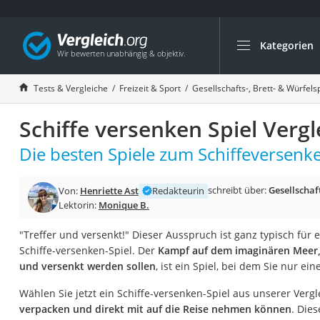
Kategorien
Die beliebtesten V
Freizeit & Sport
Tests & Vergleiche
Freizeit & Sport
Gesellschafts-, Brett- & Würfels
Gartentrampolin
Schiffe versenken Spiel Vergl
Trampolin
Metalldetektor
Die besten Spiele zum Schiffeversenke
Eufab-Fahrradträg
schreibt über:
Gesellschaft
Von:
Henriette Ast
Redakteurin
Trampolin 366 cm
Lektorin:
Monique B.
Fahrradschloss
"Treffer und versenkt!" Dieser Ausspruch ist ganz typisch fü
Aluminium-Koffer
Schiffe-versenken-Spiel. Der
Kampf auf dem imaginären Meer,
Futterboot
und versenkt werden sollen
, ist ein Spiel, bei dem Sie nur e
Air Bike
Wählen Sie jetzt ein Schiffe-versenken-Spiel aus unserer Vergl
E-Bike-Dreirad
verpacken und direkt mit auf die Reise nehmen können
. Dies