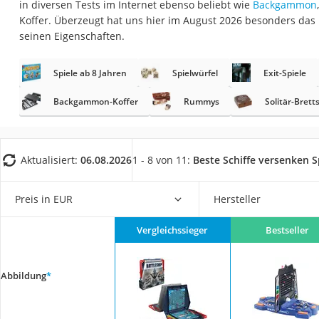
in diversen Tests im Internet ebenso beliebt wie
Backgammon
Trekkingschuhe H
Koffer. Überzeugt hat uns hier im August 2026 besonders das
Reisetasche mit Ro
seinen Eigenschaften.
Klimmzugstation
Spiele ab 8 Jahren
Spielwürfel
Exit-Spiele
Koffer
Nachtsichtgerät
Backgammon-Koffer
Rummys
Solitär-Brett
Faltschloss
Handgepäck-Koffe
Aktualisiert:
06.08.2026
1 - 8 von 11:
Beste Schiffe versenken S
Vibrationsplatte
Wanderschuhe He
Preis in EUR
Hersteller
Sicherheitsweste R
Vergleichssieger
Bestseller
Service
Abbildung
*