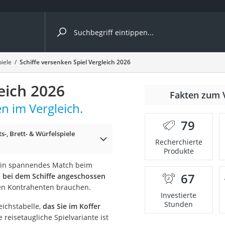
ergleiche nach Kategorie
piele
Schiffe versenken Spiel Vergleich 2026
eich 2026
Fakten zum 
n im Vergleich.
er
79
s-, Brett- & Würfelspiele
Recherchierte
Produkte
r ein spannendes Match beim
67
 bei dem Schiffe angeschossen
inen Kontrahenten brauchen.
Investierte
Stunden
eichstabelle,
das Sie im Koffer
e reisetaugliche Spielvariante ist