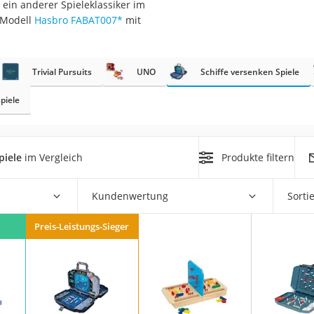
, ein anderer Spieleklassiker im
erren
 Modell
Hasbro FABAT007
*
mit
llen
Trivial Pursuits
UNO
Schiffe versenken Spiele
spiele
r
piele
im Vergleich
Produkte filtern
rren
Kundenwertung
Sorti
eiten
Preis-Leistungs-Sieger