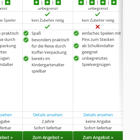
enzt
unbegrenzt
unbegrenzt
die Spieler
kein Zubehör nötig
kein Zubehör nötig
kein
 praktisch
Spaß
einfaches Spielen mit
einf
ise durch
Pins zum Stecken
Pin
besonders praktisch
rpackung
ab Schulkindalter
bes
für die Reise durch
ztes
geeignet
für 
Koffer-Verpackung
nügen
unbegrenztes
Kof
bereits im
ndalter
Spielvergnügen
unb
Kindergartenalter
Spi
spielbar
kein
Spi
bere
Kind
spie
ansehen
Details ansehen
Details ansehen
ngabe
2 Jahre
keine Angabe
k
eferbar
Sofort lieferbar
Sofort lieferbar
Sof
ebot »
Zum Angebot »
Zum Angebot »
Zu