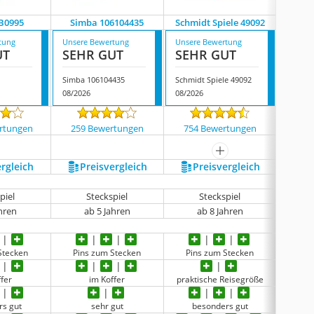
B0995
Simba 106104435
Schmidt Spiele 49092
Nor
tung
Unsere Bewertung
Unsere Bewertung
Unsere
UT
SEHR GUT
SEHR GUT
GUT
Simba 106104435
Schmidt Spiele 49092
Noris 
08/2026
08/2026
08/202
rtungen
259 Bewertungen
754 Bewertungen
1526
mehr anzeigen
ergleich
Preis­vergleich
Preis­vergleich
P
piel
Steckspiel
Steckspiel
ahren
ab 5 Jahren
ab 8 Jahren
Stecken
Pins zum Stecken
Pins zum Stecken
Pin
fer
im Koffer
praktische Reisegröße
rs gut
sehr gut
besonders gut