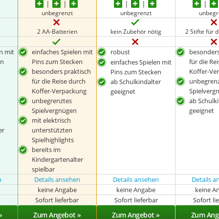
unbegrenzt
unbegrenzt
unbegr
2 AA-Batterien
kein Zubehör nötig
2 Stifte für 
n mit
einfaches Spielen mit
robust
besonders
en
Pins zum Stecken
für die Re
einfaches Spielen mit
besonders praktisch
Koffer-Ve
Pins zum Stecken
für die Reise durch
unbegren
ab Schulkindalter
Koffer-Verpackung
Spielverg
geeignet
unbegrenztes
ab Schulki
Spielvergnügen
geeignet
mit elektrisch
er
unterstützten
Spielhighlights
bereits im
Kindergartenalter
spielbar
n
Details ansehen
Details ansehen
Details 
keine Angabe
keine Angabe
keine A
r
Sofort lieferbar
Sofort lieferbar
Sofort li
»
Zum Angebot »
Zum Angebot »
Zum Ang