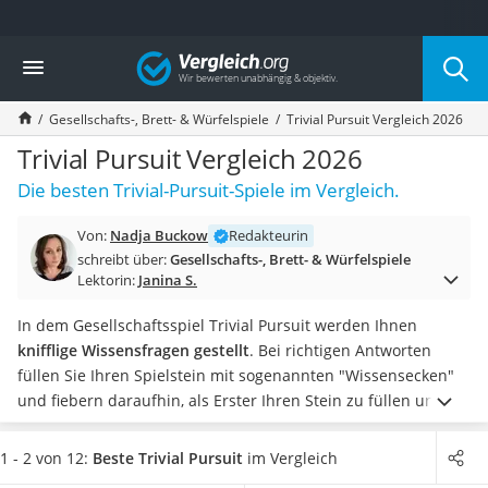
Die beliebtesten Vergleiche nach Kategorie
Vergleich
Freizeit & Sport
Gartentrampolin
Gesellschafts-, Brett- & Würfelspiele
Trivial Pursuit Vergleich 2026
Trampolin
Metalldetektor
Trivial Pursuit Vergleich 2026
Eufab-Fahrradträger
Die besten Trivial-Pursuit-Spiele im Vergleich.
Trampolin 366 cm
Fahrradschloss
Von:
Nadja Buckow
Redakteurin
Aluminium-Koffer
schreibt über:
Gesellschafts-, Brett- & Würfelspiele
Futterboot
Lektorin:
Janina S.
Air Bike
E-Bike-Dreirad
In dem Gesellschaftsspiel Trivial Pursuit werden Ihnen
Trekkingschuhe Herren
knifflige Wissensfragen gestellt
. Bei richtigen Antworten
Reisetasche mit Rollen
füllen Sie Ihren Spielstein mit sogenannten "Wissensecken"
Klimmzugstation
und fiebern daraufhin, als Erster Ihren Stein zu füllen und
Koffer
somit das Spiel zu gewinnen. Laut Online-Tests von Trivial
Nachtsichtgerät
Pursuit sind die
Brettspiele
mittlerweile in verschiedensten
1 - 2 von 12:
Beste Trivial Pursuit
im Vergleich
Faltschloss
Variationen
mit Fragen zu namhaften Serien oder Filmen