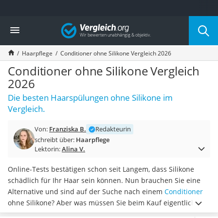
Die beliebtesten Vergleiche nach Kategorie
Vergleich
Drogerie
Inhalator
Haarpflege
Conditioner ohne Silikone Vergleich 2026
Haarschneider
Rollator
Conditioner ohne Silikone Vergleich
Braun Rasierer
2026
Katzenklappe (Chip)
Die besten Haarspülungen ohne Silikone im
Rasierer
Vergleich.
Masturbator
Massagepistole
Von:
Franziska B.
Redakteurin
Epilierer
schreibt über:
Haarpflege
Reisehaartrockner
Lektorin:
Alina V.
Eiweißpulver
Magnesiumpräparat
Online-Tests bestätigen schon seit Langem, dass Silikone
Katzenklappe
schädlich für Ihr Haar sein können. Nun brauchen Sie eine
Nackenmassagegerät
Alternative und sind auf der Suche nach einem
Conditioner
Zeckenschutz Katze
ohne Silikone? Aber was müssen Sie beim Kauf eigentlich
leichter Haartrockner
beachten und
warum sind Silikone überhaupt schädlich
für