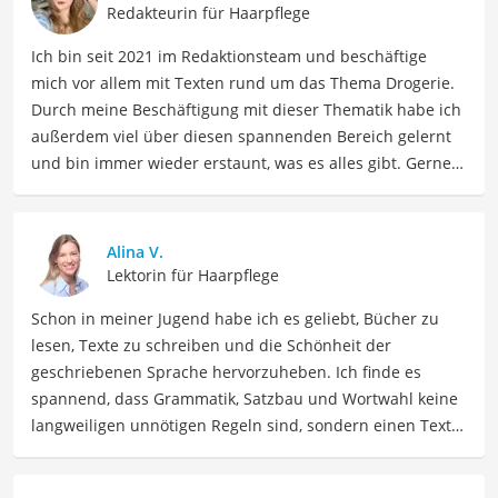
Redakteurin für Haarpflege
Ich bin seit 2021 im Redaktionsteam und beschäftige
mich vor allem mit Texten rund um das Thema Drogerie.
Durch meine Beschäftigung mit dieser Thematik habe ich
außerdem viel über diesen spannenden Bereich gelernt
und bin immer wieder erstaunt, was es alles gibt. Gerne
lasse ich Sie an meinen Erfahrungen teilhaben. Als
Fachautorin für Drogerieprodukte teile ich mein Wissen
über Beauty- sowie Pflegeprodukte, Gesundheitsartikel,
Alina V.
Haushaltswaren und vieles mehr. Meine Beiträge
Lektorin für Haarpflege
umfassen Produktvergleiche, Tipps, Trends und
Schon in meiner Jugend habe ich es geliebt, Bücher zu
Empfehlungen, um Lesern dabei zu helfen, die besten
lesen, Texte zu schreiben und die Schönheit der
Produkte für ihre Bedürfnisse zu finden sowie sowohl ihre
geschriebenen Sprache hervorzuheben. Ich finde es
Schönheits- als auch Pflegeroutine zu optimieren.
spannend, dass Grammatik, Satzbau und Wortwahl keine
Der Conditioner ohne Silikone-Vergleich ist aus unserer
langweiligen unnötigen Regeln sind, sondern einen Text
Sicht besonders empfehlenswert für
Haarpflege-Fans
.
zum Leben erwecken können. Deshalb habe ich es mir
zur Aufgabe gemacht, mein Know How und die Liebe zum