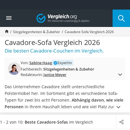
Die beliebtesten Vergleiche nach Kategorie
Vergleich
Wohnen
Matratzen-Topper
Sitzgelegenheiten & Zubehör
Cavadore-Sofa Vergleich 2026
Matratzen
Konferenzlautsprecher
Cavadore-Sofa Vergleich 2026
Tageslichtlampe
Die besten Cavadore-Couchen im Vergleich.
Badlüfter
Ergonomischer Bürostuhl
Von:
Sabine Haag
Expertin
Bürohocker
Fachbereich:
Sitzgelegenheiten & Zubehör
Außenleuchte mit Kamera
Redakteurin:
Janice Meyer
Ozongeneratoren
Akku-Tischlampe
Das Unternehmen Cavadore stellt unterschiedliche
Konferenzmikrofon
Polstermöbel her. Im Sortiment gibt es verschiedene Sofa-
Klappmatratze
Typen für zwei bis acht Personen.
Abhängig davon, wie viele
Duschkopf mit Kalkfilter
Personen
in Ihrem Haushalt leben und wie viel Platz zur
Aktenvernichter Sicherheitsstufe 4
Verfügung steht, sollten Sie ein großes oder kleines Sofa
Bettgitter
wählen. Bei einer
Wohnlandschaft
gibt es laut Online-Tests in
1 - 2 von 10:
Beste Cavadore-Sofas
im Vergleich
Spannbettlaken
der Regel Platz für mehr als sieben Personen.
Wählen Sie