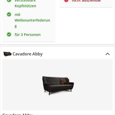
verstellbare
nicht ausziehbar
Kopfstützen
mit
Wellenunterfederun
g
für 3 Personen
Cavadore Abby