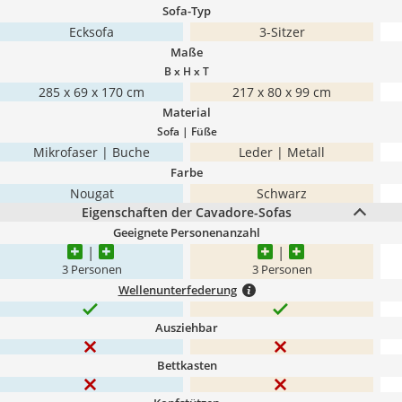
Sofa-Typ
Ecksofa
3-Sitzer
Maße
B x H x T
285 x 69 x 170 cm
217 x 80 x 99 cm
Material
Sofa | Füße
Mikrofaser | Buche
Leder | Metall
Farbe
Nougat
Schwarz
Eigenschaften der Cavadore-Sofas
Geeignete Personenanzahl
3 Personen
3 Personen
Wellenunterfederung
Ausziehbar
Bettkasten