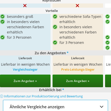
Kopfstützen
Vorteile
besonders groß
verschiedene Sofa-Typen
in besonders vielen
erhältlich
verschiedenen Farben
in besonders vielen
erhältlich
verschiedenen Farben
für 3 Personen
erhältlich
für 3 Personen
Zu den Angeboten
*
Lieferzeit
Lieferzeit
Lieferbar in wenigen Wochen
Lieferbar in wenigen Wochen
Li
Vergleichssieger
Preis-Leistungs-Sieger
Zum Angebot »
Zum Angebot »
Erhältlich bei
*
ⓘ Informationen zur Produktsortierung und Bewertung
Ähnliche Vergleiche anzeigen