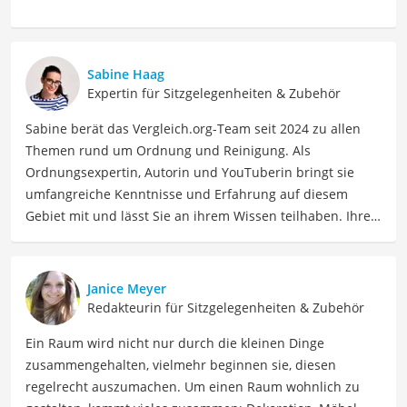
Sabine Haag
Expertin für Sitzgelegenheiten & Zubehör
Sabine berät das Vergleich.org-Team seit 2024 zu allen
Themen rund um Ordnung und Reinigung. Als
Ordnungsexpertin, Autorin und YouTuberin bringt sie
umfangreiche Kenntnisse und Erfahrung auf diesem
Gebiet mit und lässt Sie an ihrem Wissen teilhaben. Ihre
Website Ordnungsliebe.net betreibt sie bereits seit 2012
erfolgreich. Konkret unterstützt uns Sabine regelmäßig
als Expertin bei Vergleichen zu den Themen
Janice Meyer
Wohnungsreinigung, Haushaltszubehör, Vorrat und
Redakteurin für Sitzgelegenheiten & Zubehör
Aufbewahrung, Textilpflege, Wäsche und Bügeln. In ihrer
Ein Raum wird nicht nur durch die kleinen Dinge
Freizeit ordnet Sabine nicht nur ihren eigenen Haushalt,
zusammengehalten, vielmehr beginnen sie, diesen
sondern liest auch sehr gern. Wenn sie auf einem Gebiet
regelrecht auszumachen. Um einen Raum wohnlich zu
keine minimalistische Neigung hat, dann bei Büchern.