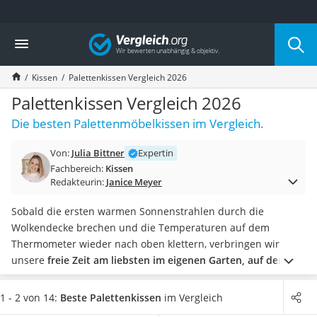
Die beliebtesten Vergleiche nach Kategorie
Vergleich
Wohnen
Matratzen-Topper
Kissen
Palettenkissen Vergleich 2026
Matratzen
Konferenzlautsprecher
Palettenkissen Vergleich 2026
Tageslichtlampe
Die besten Palettenmöbelkissen im Vergleich.
Badlüfter
Ergonomischer Bürostuhl
Von:
Julia Bittner
Expertin
Bürohocker
Fachbereich:
Kissen
Außenleuchte mit Kamera
Redakteurin:
Janice Meyer
Ozongeneratoren
Akku-Tischlampe
Sobald die ersten warmen Sonnenstrahlen durch die
Konferenzmikrofon
Wolkendecke brechen und die Temperaturen auf dem
Klappmatratze
Thermometer wieder nach oben klettern, verbringen wir
Duschkopf mit Kalkfilter
unsere
freie Zeit am liebsten im eigenen Garten, auf der
Aktenvernichter Sicherheitsstufe 4
Terrasse oder dem Balkon.
Mit selbst gebauten
Bettgitter
Palettenmöbeln und passenden Palettenkissen können Sie es
1 - 2 von 14:
Beste Palettenkissen
im Vergleich
Spannbettlaken
sich
unter freiem Himmel besonders bequem
machen.