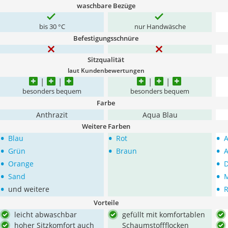
waschbare Bezüge
bis 30 °C
nur Handwäsche
Befestigungsschnüre
Sitzqualität
laut Kundenbewertungen
besonders bequem
besonders bequem
Farbe
Anthrazit
Aqua Blau
Weitere Farben
•
•
•
Blau
Rot
A
•
•
•
Grün
Braun
A
•
•
Orange
D
•
•
Sand
•
•
und weitere
R
Vorteile
leicht abwaschbar
gefüllt mit komfortablen
hoher Sitzkomfort auch
Schaumstoffflocken