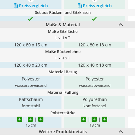
mehr anzeigen
mehr anzeigen
Preis­vergleich
Preis­vergleich
Set aus Rücken- und Sitzkissen
Maße & Material
Maße Sitzfläche
L x H x T
120 x 80 x 15 cm
120 x 80 x 18 cm
Maße Rückenlehne
L x H x T
120 x 40 x 20 cm
120 x 40 x 18 cm
Material Bezug
Polyester
Polyester
wasserabweisend
wasserabweisend
Material Füllung
Kaltschaum
Polyurethan
formstabil
komfortabel
Polsterstärke
15 cm
18 cm
Weitere Produktdetails