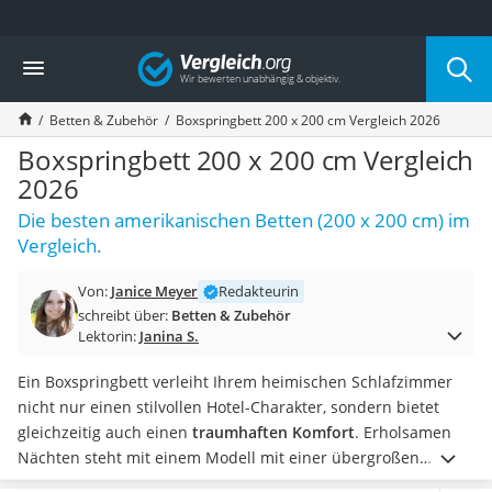
Die beliebtesten Vergleiche nach Kategorie
Vergleich
Wohnen
Matratzen-Topper
Betten & Zubehör
Boxspringbett 200 x 200 cm Vergleich 2026
Matratzen
Konferenzlautsprecher
Boxspringbett 200 x 200 cm Vergleich
Tageslichtlampe
2026
Badlüfter
Die besten amerikanischen Betten (200 x 200 cm) im
Ergonomischer Bürostuhl
Vergleich.
Bürohocker
Außenleuchte mit Kamera
Von:
Janice Meyer
Redakteurin
Ozongeneratoren
schreibt über:
Betten & Zubehör
Akku-Tischlampe
Lektorin:
Janina S.
Konferenzmikrofon
Klappmatratze
Ein Boxspringbett verleiht Ihrem heimischen Schlafzimmer
Duschkopf mit Kalkfilter
nicht nur einen stilvollen Hotel-Charakter, sondern bietet
Aktenvernichter Sicherheitsstufe 4
gleichzeitig auch einen
traumhaften Komfort
. Erholsamen
Bettgitter
Nächten steht mit einem Modell mit einer übergroßen
Spannbettlaken
Liegefläche fast nichts mehr im Weg. Ob allein, mit dem