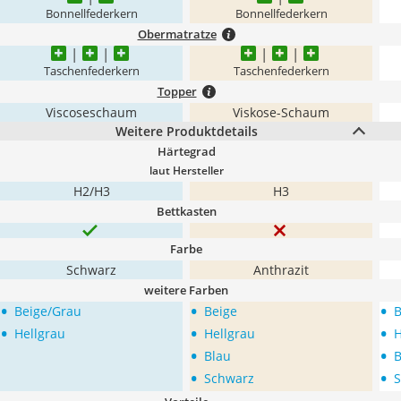
Bonnellfederkern
Bonnellfederkern
Obermatratze
Taschenfederkern
Taschenfederkern
Topper
Viscoseschaum
Viskose-Schaum
Weitere Produktdetails
Härtegrad
laut Hersteller
H2/H3
H3
Bettkasten
Farbe
Schwarz
Anthrazit
weitere Farben
•
•
•
Beige/Grau
Beige
B
•
•
•
Hellgrau
Hellgrau
H
•
•
Blau
B
•
•
Schwarz
S