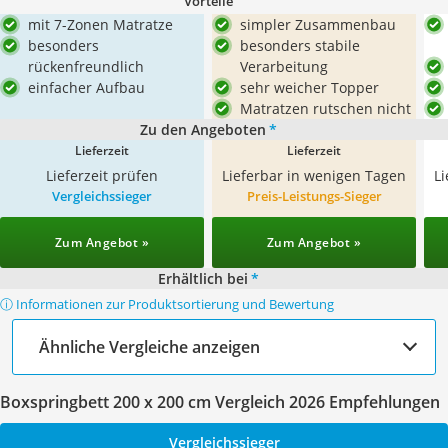
Vorteile
mit 7-Zonen Matratze
simpler Zusammenbau
besonders
besonders stabile
rückenfreundlich
Verarbeitung
einfacher Aufbau
sehr weicher Topper
Matratzen rutschen nicht
Zu den Angeboten
*
Lieferzeit
Lieferzeit
Lieferzeit prüfen
Lieferbar in wenigen Tagen
L
Vergleichssieger
Preis-Leistungs-Sieger
Zum Angebot »
Zum Angebot »
Erhältlich bei
*
ⓘ Informationen zur Produktsortierung und Bewertung
Ähnliche Vergleiche anzeigen
Boxspringbett 200 x 200 cm Vergleich 2026 Empfehlungen
Vergleichssieger