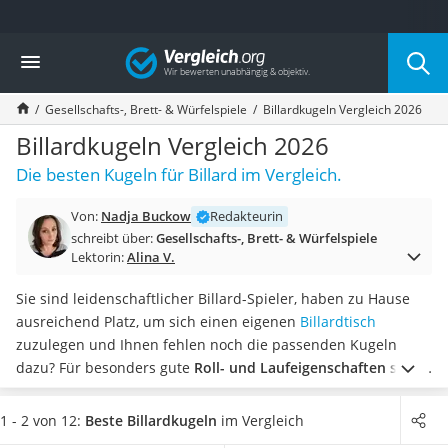
Die beliebtesten Vergleiche nach Kategorie
Vergleich
Freizeit & Sport
Gartentrampolin
Gesellschafts-, Brett- & Würfelspiele
Billardkugeln Vergleich 2026
Trampolin
Metalldetektor
Billardkugeln Vergleich 2026
Eufab-Fahrradträger
Die besten Kugeln für Billard im Vergleich.
Trampolin 366 cm
Fahrradschloss
Von:
Nadja Buckow
Redakteurin
Aluminium-Koffer
schreibt über:
Gesellschafts-, Brett- & Würfelspiele
Futterboot
Lektorin:
Alina V.
Air Bike
E-Bike-Dreirad
Sie sind leidenschaftlicher Billard-Spieler, haben zu Hause
Trekkingschuhe Herren
ausreichend Platz, um sich einen eigenen
Billardtisch
Reisetasche mit Rollen
zuzulegen und Ihnen fehlen noch die passenden Kugeln
Klimmzugstation
dazu?
Für besonders gute
Roll- und Laufeigenschaften sowie
Koffer
perfekten Rückprall
empfehlen diverse Tests im Internet
Nachtsichtgerät
Billardkugeln mit einer hohen Dichte. Die meisten Kugeln
1 - 2 von 12:
Beste Billardkugeln
im Vergleich
Faltschloss
sind aus reinem Kunstharz gefertigt. Sie verbessern Ihr Spiel