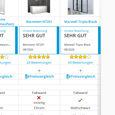
ome
Bernstein NT201
Marwell Triple Black
Home
naufsatz
tung
Unsere Bewertung
Unsere Bewertung
Unsere
UT
SEHR GUT
SEHR GUT
SEH
Vbchome Badewannenaufsatz
Bernstein NT201
Marwell Triple Black
Home-s
08/2026
08/2026
08/202
rtungen
28 Bewertungen
64 Bewertungen
25 
mehr anzeigen
mehr anzeigen
ergleich
Preis­vergleich
Preis­vergleich
P
R
and
Faltwand
Faltwand
Schieb
einteilig
om
Chrom
Mattschwarz