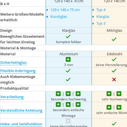
129 x 140 x 70 cm
‎120 x 140 cm
B x H
•
•
129 x 140 x 75 cm
Typ 4
Weitere Größen/Modelle
•
•
Kunstglas
Klarglas
erhältlich
•
Typ 3
Design
Klarglas
Milchglas
Bewegliches Glaselement
komplett faltbar
für leichten Einstieg
Material & Montage
Material
Aluminium
Edelstahl
Sicherheitsglas
3 mm
keine Herstelleran
Flexible Anbringung
Auch Klebemontage
möglich
Produktqualität
Verarbeitung
besonders hochwertig
sehr hochwerti
besonders einfache
Verständliche Anleitung
sehr einfache Mon
Montage
Hebe- und Senkfunktion
keine Herstellerangabe