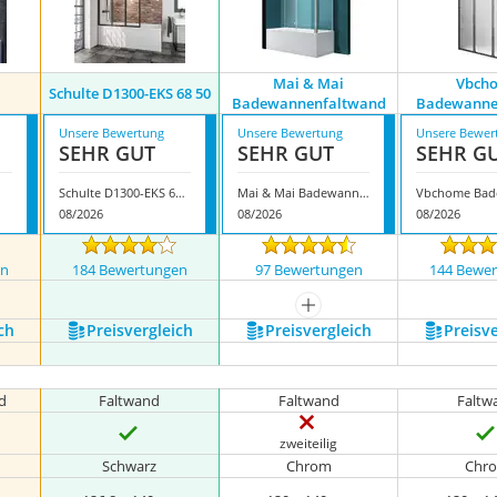
Mai & Mai
Vbch
Schulte ‎D1300-EKS 68 50
Badewannenfaltwand
Badewanne
Unsere Bewertung
Unsere Bewertung
Unsere Bewer
SEHR GUT
SEHR GUT
SEHR G
Schulte ‎D1300-EKS 68 50
Mai & Mai Badewannenfaltwand
08/2026
08/2026
08/2026
en
184 Bewertungen
97 Bewertungen
144 Bewe
mehr anzeigen
ch
Preis­vergleich
Preis­vergleich
Preis­v
d
Faltwand
Faltwand
Faltw
zweiteilig
Schwarz
Chrom
Chr