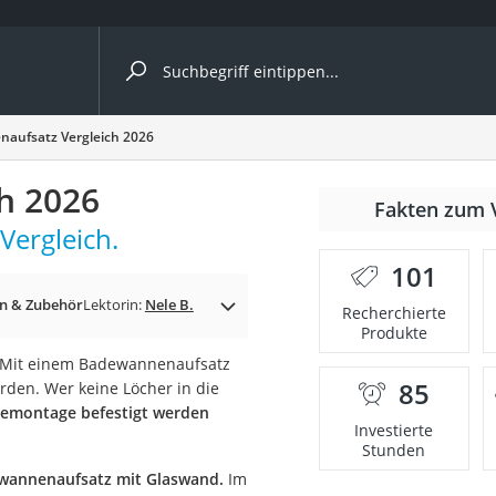
ergleiche nach Kategorie
aufsatz Vergleich 2026
h 2026
Fakten zum 
cher
ergleich.
101
 & Zubehör
Lektorin:
Nele B.
Recherchierte
Produkte
rostuhl
. Mit einem Badewannenaufsatz
85
den. Wer keine Löcher in die
 Kamera
bemontage befestigt werden
Investierte
Stunden
wannenaufsatz mit Glaswand.
Im