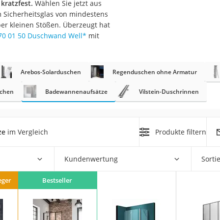
 kratzfest.
Wählen Sie jetzt aus
n
 Sicherheitsglas von mindestens
ber kleinen Stößen. Überzeugt hat
70 01 50 Duschwand Well
*
mit
filter
cherheitsstufe 4
Arebos-Solarduschen
Regenduschen ohne Armatur
chen
Badewannenaufsätze
Vilstein-Duschrinnen
ze
im Vergleich
Produkte filtern
r Schreibtisch
 cm
Kundenwertung
Sorti
eger
Bestseller