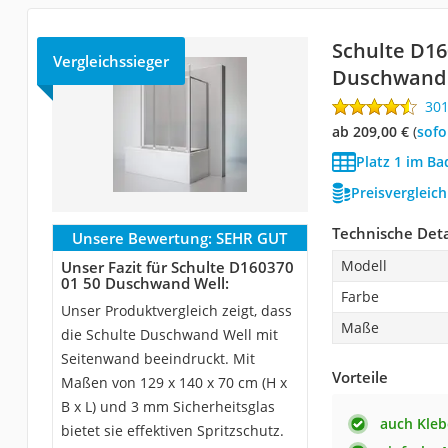
Schulte D16
Vergleichssieger
Duschwand 
30
ab 209,00 €
(
Sof
Platz 1 im B
Preisvergleic
Technische Deta
Unsere Bewertung:
SEHR GUT
Modell
Unser Fazit für Schulte D160370
01 50 Duschwand Well:
Farbe
Unser Produktvergleich zeigt, dass
Maße
die Schulte Duschwand Well mit
Seitenwand beeindruckt. Mit
Vorteile
Maßen von 129 x 140 x 70 cm (H x
B x L) und 3 mm Sicherheitsglas
auch Kle
bietet sie effektiven Spritzschutz.