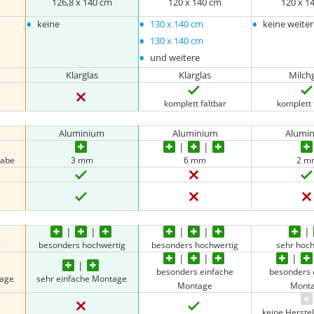
126,8 x 140 cm
120 x 140 cm
120 x 1
•
•
•
keine
130 x 140 cm
keine weite
•
130 x 140 cm
•
und weitere
Klarglas
Klarglas
Milch
komplett faltbar
komplett 
Aluminium
Aluminium
Alumi
gabe
3 mm
6 mm
2 m
g
besonders hochwertig
besonders hochwertig
sehr hoc
besonders einfache
besonders 
tage
sehr einfache Montage
Montage
Mont
keine Herste