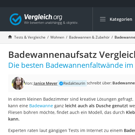
Kategorien
Die beliebtesten V
Wohnen
Tests & Vergleiche
Wohnen
Badewannen & Zubehör
Badewannen
Matratzen-Topper
Badewannenaufsatz Vergleic
Matratzen
Konferenzlautspre
Die besten Badewannenfaltwände im V
Tageslichtlampe
Badlüfter
schreibt über:
Badewannen
Von:
Janice Meyer
Redakteurin
Ergonomischer Bü
In einem kleinen Badezimmer sind kreative Lösungen gefragt
Bürohocker
kann eine
Badewanne
ganz
leicht auch als Dusche genutzt
wer
Außenleuchte mit
Fliesen bohren möchte, findet auch ein Modell, das durch
Kle
kann.
Ozongeneratoren
Akku-Tischlampe
Experten raten laut gängigen Tests im Internet zu einem
Bade