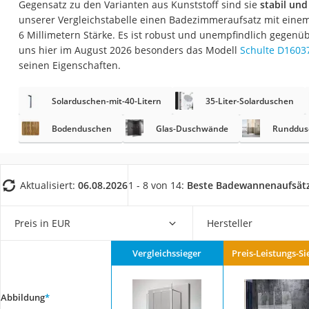
Gegensatz zu den Varianten aus Kunststoff sind sie
stabil und
Konferenzmikrofo
unserer Vergleichstabelle einen Badezimmeraufsatz mit einem
Klappmatratze
6 Millimetern Stärke. Es ist robust und unempfindlich gegenü
uns hier im August 2026 besonders das Modell
Schulte D1603
Duschkopf mit Kalk
seinen Eigenschaften.
Aktenvernichter Si
Bettgitter
Solarduschen-mit-40-Litern
35-Liter-Solarduschen
Spannbettlaken
Bodenduschen
Glas-Duschwände
Runddus
Topper 100 x 200
Duschpaneel
Aktualisiert:
06.08.2026
1 - 8 von 14:
Beste Badewannenaufsät
Höhenverstellbare
Matratze 90 x 200
Preis in EUR
Hersteller
Service
Vergleichssieger
Preis-Leistungs-Si
Abbildung
*