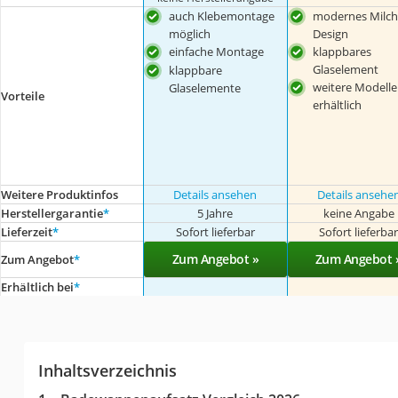
auch Klebemontage
modernes Milch
möglich
Design
einfache Montage
klappbares
Glaselement
klappbare
weitere Modelle
Glaselemente
Vorteile
erhältlich
Weitere Produktinfos
Details ansehen
Details ansehe
Herstellergarantie
*
5 Jahre
keine Angabe
Lieferzeit
*
Sofort lieferbar
Sofort lieferba
Zum Angebot »
Zum Angebot 
Zum Angebot
*
Erhältlich bei
*
Inhaltsverzeichnis