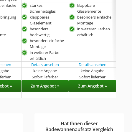
 einfache
starkes
klappbare
star
Sicherheitsglas
Glaselemente
Sich
Anbringung
klappbares
besonders einfache
Sch
Glaselement
Montage
bes
besonders
in weiteren Farben
hoc
ente
hochwertig
erhältlich
besonders einfache
Montage
in weiterer Farbe
erhältlich
ansehen
Details ansehen
Details ansehen
Det
ngabe
keine Angabe
keine Angabe
k
eferbar
Sofort lieferbar
Sofort lieferbar
Sof
ebot »
Zum Angebot »
Zum Angebot »
Zu
Hat Ihnen dieser
Badewannenaufsatz Vergleich