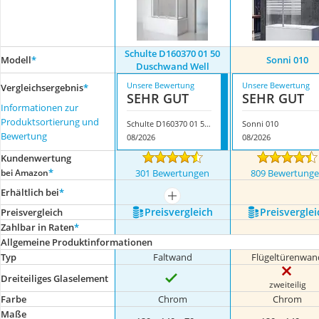
Schulte D160370 01 50
Modell
*
Sonni 010
Duschwand Well
Unsere Bewertung
Unsere Bewertung
Vergleichsergebnis
*
SEHR GUT
SEHR GUT
Informationen zur
Produktsortierung und
Schulte D160370 01 50 Duschwand Well
Sonni 010
Bewertung
08/2026
08/2026
Kundenwertung
*
bei Amazon
301 Bewertungen
809 Bewertung
Erhältlich bei
*
mehr anzeigen
Preis­vergleich
Preis­verglei
Preis­vergleich
Zahlbar in Raten
*
Allgemeine Produktinformationen
Typ
Faltwand
Flügeltürenwan
Dreiteiliges Glaselement
zweiteilig
Farbe
Chrom
Chrom
Maße