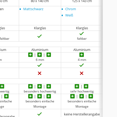
40 cm
‎80 x 140 cm
125 x 143 cm
1
•
•
•
ren
Mattschwarz
Chrom
keine
•
Weiß
glas
Klarglas
Klarglas
faltbar
faltbar
nium
Aluminium
Aluminium
m
6 mm
4 mm
hwertig
besonders hochwertig
sehr hochwertig
beson
einfache
besonders einfache
besonders einfache
sehr e
age
Montage
Montage
keine Herstellerangabe
llerangabe