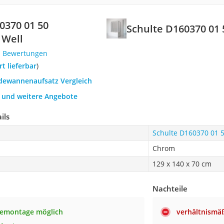
0370 01 50
Schulte D160370 01
Well
1 Bewertungen
ort lieferbar
)
adewannenaufsatz Vergleich
h und weitere Angebote
ils
Schulte D160370 01 
Chrom
129 x 140 x 70 cm
Nachteile
bemontage möglich
verhältnismäß