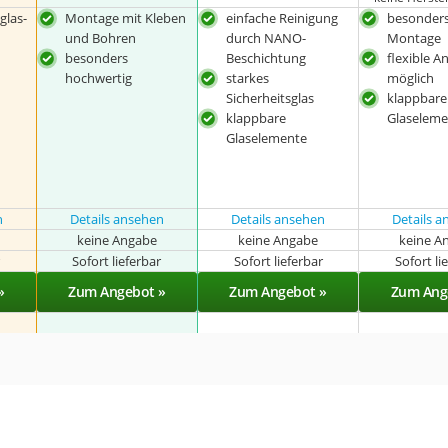
glas-
Montage mit Kleben
einfache Reinigung
besonders
und Bohren
durch NANO-
Montage
besonders
Beschichtung
flexible 
hochwertig
starkes
möglich
Sicherheitsglas
klappbare
klappbare
Glaselem
Glaselemente
n
Details ansehen
Details ansehen
Details 
keine Angabe
keine Angabe
keine A
r
Sofort lieferbar
Sofort lieferbar
Sofort li
»
Zum Angebot »
Zum Angebot »
Zum Ang