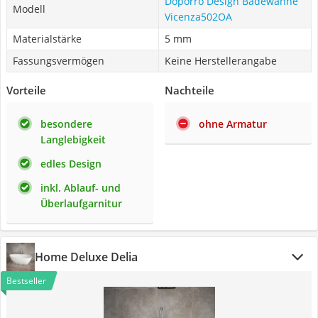
Doporro Design Badewanne
Modell
Vicenza502OA
Materialstärke
5 mm
Fassungsvermögen
Keine Herstellerangabe
Vorteile
Nachteile
besondere
ohne Armatur
Langlebigkeit
edles Design
inkl. Ablauf- und
Überlaufgarnitur
Home Deluxe Delia
Bestseller