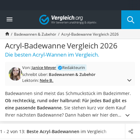
Die beliebtesten Vergleiche nach Kategorie
Vergleich
Wohnen
Matratzen-Topper
Badewannen & Zubehör
Acryl-Badewanne Vergleich 2026
Matratzen
Konferenzlautsprecher
Acryl-Badewanne Vergleich 2026
Tageslichtlampe
Die besten Acryl-Wannen im Vergleich.
Badlüfter
Ergonomischer Bürostuhl
Von:
Janice Meyer
Redakteurin
Bürohocker
schreibt über:
Badewannen & Zubehör
Außenleuchte mit Kamera
Lektorin:
Nele B.
Ozongeneratoren
Akku-Tischlampe
Badewannen sind meist das Schmuckstück im Badezimmer.
Konferenzmikrofon
Ob rechteckig, rund oder halbrund: Für jedes Bad gibt es
Klappmatratze
eine passende Badewanne.
Sie stehen kurz vor dem Kauf
Duschkopf mit Kalkfilter
Ihrer nächsten Badewanne? Dann haben wir hier den
Aktenvernichter Sicherheitsstufe 4
passenden Vergleich für Sie.
Diverse Tests im Internet zeigen,
Bettgitter
dass der Großteil der Badewannen aus Sanitäracryl gefertigt
1 - 2 von 13:
Beste Acryl-Badewannen
im Vergleich
Spannbettlaken
wird.
Das Material ist stabil, wärmespeichernd, pflegeleicht