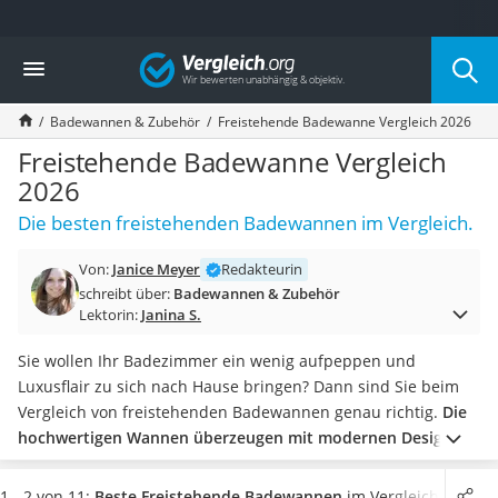
Die beliebtesten Vergleiche nach Kategorie
Vergleich
Wohnen
Matratzen-Topper
Badewannen & Zubehör
Freistehende Badewanne Vergleich 2026
Matratzen
Konferenzlautsprecher
Freistehende Badewanne Vergleich
Tageslichtlampe
2026
Badlüfter
Die besten freistehenden Badewannen im Vergleich.
Ergonomischer Bürostuhl
Bürohocker
Von:
Janice Meyer
Redakteurin
Außenleuchte mit Kamera
schreibt über:
Badewannen & Zubehör
Ozongeneratoren
Lektorin:
Janina S.
Akku-Tischlampe
Konferenzmikrofon
Sie wollen Ihr Badezimmer ein wenig aufpeppen und
Klappmatratze
Luxusflair zu sich nach Hause bringen? Dann sind Sie beim
Duschkopf mit Kalkfilter
Vergleich von freistehenden Badewannen genau richtig.
Die
Aktenvernichter Sicherheitsstufe 4
hochwertigen Wannen überzeugen mit modernen Designs
Bettgitter
und lockern Ihr Badezimmer sicher auf.
Zahlreiche Tests im
Spannbettlaken
Internet haben ergeben, dass eine freistehende Badewanne
1 - 2 von 11:
Beste Freistehende Badewannen
im Vergleich