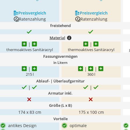
Preis­vergleich
Preis­vergleich
Ratenzahlung
Ratenzahlung
freistehend
Material
thermoaktives Sanitäracryl
thermoaktives Sanitäracryl
Fassungsvermögen
in Litern
215 l
360 l
Ablauf- | Überlaufgarnitur
Armatur inkl.
Größe (L x B)
174 x 83 cm
175 x 100 cm
Vorteile
antikes Design
optimale