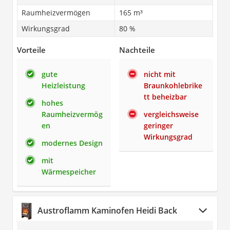
Raumheizvermögen
165 m³
Wirkungsgrad
80 %
Vorteile
Nachteile
gute
nicht mit
Heizleistung
Braunkohlebrike
tt beheizbar
hohes
Raumheizvermög
vergleichsweise
en
geringer
Wirkungsgrad
modernes Design
mit
Wärmespeicher
Austroflamm Kaminofen Heidi Back