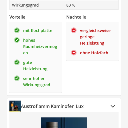
Wirkungsgrad
83 %
Vorteile
Nachteile
mit Kochplatte
vergleichsweise
geringe
hohes
Heizleistung
Raumheizvermög
en
ohne Holzfach
gute
Heizleistung
sehr hoher
Wirkungsgrad
Austroflamm Kaminofen Lux