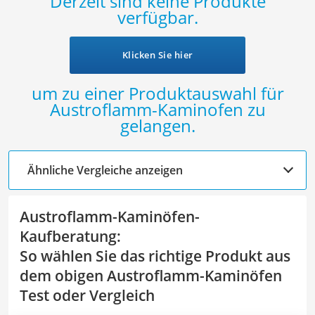
Derzeit sind keine Produkte
Löschdecke
Wählen Sie jetzt einen
Austroflamm-Kaminofen mit großer
verfügbar.
Multimeter
Sichtscheibe
aus unserer Vergleichstabelle, um die Flammen
Winterharte Palmen
besonders gut sehen zu können.
Gasdurchlauferhitzer
Klicken Sie hier
Service
um zu einer Produktauswahl für
Austroflamm-Kaminofen zu
gelangen.
Ähnliche Vergleiche anzeigen
Austroflamm-Kaminöfen-
Kaufberatung
:
So wählen Sie das richtige Produkt aus
dem obigen Austroflamm-Kaminöfen
Test oder Vergleich