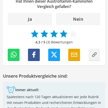
kann ich dazu beitragen, Texte inhaltlich präzise, gut
Hat Ihnen dieser Austroflamm-Kaminofen
strukturiert und sprachlich einwandfrei zu gestalten.
Vergleich gefallen?
Mein Ziel ist es, unsere Inhalte auf ihre inhaltliche
Kohärenz, logische Schlüssigkeit und stilistische Qualität
Ja
Nein
zu überprüfen sowie gegebenenfalls zu verbessern. Mit
meinem Hintergrund im Bereich Sport und meiner Liebe
zur geschriebenen Sprache trage ich dazu bei, dass
unsere Vergleiche ansprechend, verständlich sowie
4,3 / 5
(3) Bewertungen
fehlerfrei sind.
Unsere Produktvergleiche sind:
Immer aktuell:
Spätestens nach 120 Tagen aktualisieren wir jede Rubrik
mit neuen Produkten und recherchieren Entwicklungen in