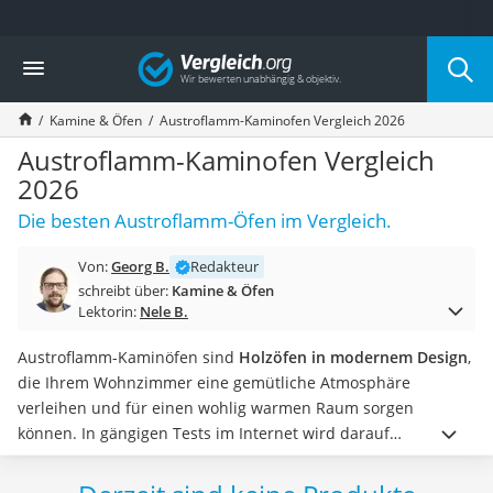
Die beliebtesten Vergleiche nach Kategorie
Vergleich
Baumarkt
Tresor feuerfest
Kamine & Öfen
Austroflamm-Kaminofen Vergleich 2026
Makita-Akku-Rasenmäher
Kappsäge
Austroflamm-Kaminofen Vergleich
Smartes Türschloss
2026
Akku-Rasentrimmer
Die besten Austroflamm-Öfen im Vergleich.
Feuchtigkeitsmessgerät
Split-Klimaanlage 2 Innengeräte
Von:
Georg B.
Redakteur
Pelletofen
schreibt über:
Kamine & Öfen
Bohrmaschine
Lektorin:
Nele B.
Tiefbrunnenpumpe
Fliesenschneider
Austroflamm-Kaminöfen sind
Holzöfen in modernem Design
,
Hochdruckreiniger
die Ihrem Wohnzimmer eine gemütliche Atmosphäre
Doppelschleifer
verleihen und für einen wohlig warmen Raum sorgen
Überwachungskamera
können. In gängigen Tests im Internet wird darauf
Benzinrasenmäher mit Elektrostart
hingewiesen, dass der
Wirkungsgrad der
Kaminöfen
für eine
Akku-Laubsauger
bestmögliche Effizienz bei mindestens 75 %
liegen sollte.