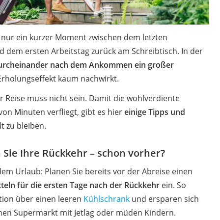
g
ge nur ein kurzer Moment zwischen dem letzten
dem ersten Arbeitstag zurück am Schreibtisch. In der
urcheinander nach dem Ankommen ein großer
Erholungseffekt kaum nachwirkt.
 Reise muss nicht sein. Damit die wohlverdiente
mbitarif)
on Minuten verfliegt, gibt es hier
einige Tipps und
ießanlage
t zu bleiben.
n Sie Ihre Rückkehr – schon vorher?
e
em Urlaub: Planen Sie bereits vor der Abreise einen
eln für die ersten Tage nach der Rückkehr
ein. So
tion über einen leeren
Kühlschrank
und ersparen sich
inen Supermarkt mit Jetlag oder müden Kindern.