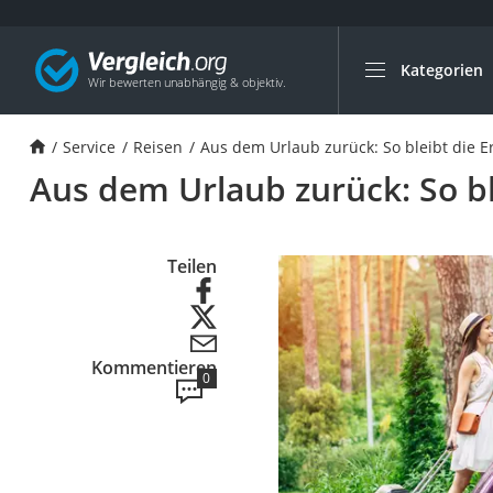
Kategorien
Die beliebtesten V
Service
Service
Reisen
Aus dem Urlaub zurück: So bleibt die E
Cannabissamen ka
Aus dem Urlaub zurück: So bl
Bücher verkaufen
Hörbuch-App
Online-Apotheke
Teilen
Cannabis-Rezept
Auto-Abo
Kommentieren
T-Shirt bedrucken
0
Goldankauf
Singlereisen
Wassertest