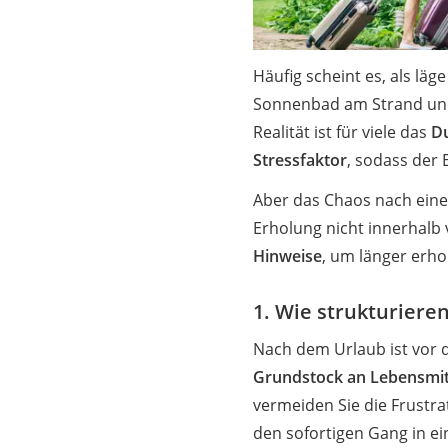
Neuwagen-Rabatt
Handyversicherun
Häufig scheint es, als lä
Online-Druckerei
Sonnenbad am Strand und 
Musik-Streaming
Realität ist für viele das
D
Münzhändler
Stressfaktor
, sodass der 
Auto verkaufen
Aber das Chaos nach einer
Strom und Gas (Ko
Erholung nicht innerhalb v
Elektronische Schl
Hinweise
, um länger erhol
Immobilienportal
Ticketportale
1. Wie strukturiere
Kündigungsservic
Nach dem Urlaub ist vor d
Service
Grundstock an Lebensmitt
vermeiden Sie die Frustra
den sofortigen Gang in e