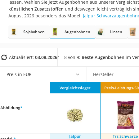
lassen. Wählen Sie jetzt Augenbohnen aus unserer Vergleichst
Gemüsebrühe
künstlichen Zusatzstoffen
und deswegen leicht verträglich si
Eiskaffee-Pulver
August 2026 besonders das Modell
Jalpur Schwarzaugenbohn
Irischer Whiskey
Sojabohnen
Augenbohnen
Linsen
Grapefruitkernext
Matcha-Set
Sojasauce
Aktualisiert:
03.08.2026
1 - 8 von 9:
Beste Augenbohnen
im Ver
MCT-Öl
Trüffelöl
Preis in EUR
Hersteller
Erythrit
Vergleichssieger
Preis-Leistungs-Si
Müsli ohne Zucker
Service
Abbildung
*
Jalpur
Trs Schwarze