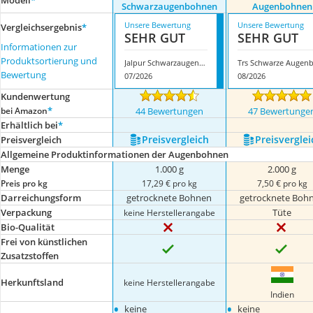
Modell
*
Schwarzaugenbohnen
Augenbohnen
Unsere Bewertung
Unsere Bewertung
Vergleichsergebnis
*
SEHR GUT
SEHR GUT
Informationen zur
Produktsortierung und
Jalpur Schwarzaugenbohnen
Bewertung
07/2026
08/2026
Kundenwertung
*
bei Amazon
44 Bewertungen
47 Bewertunge
Erhältlich bei
*
Preis­vergleich
Preis­verglei
Preis­vergleich
Allgemeine Produktinformationen der Augenbohnen
Menge
1.000 g
2.000 g
Preis pro kg
17,29 € pro kg
7,50 € pro kg
Darreichungsform
getrocknete Bohnen
getrocknete Boh
Verpackung
Tüte
keine Herstellerangabe
Bio-Qualität
Frei von künstlichen
Zusatzstoffen
Herkunftsland
keine Herstellerangabe
Indien
•
•
keine
keine