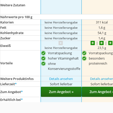
Weitere Zutaten
Nährwerte pro 100 g
Kalorien
311 kcal
keine Herstellerangabe
Fett
1,6 g
keine Herstellerangabe
Kohlenhydrate
54,1 g
keine Herstellerangabe
Zucker
1,4 g
keine Herstellerangabe
Eiweiß
keine Herstellerangabe
23,5 g
Vorratspackung
Vorratspackung
hoher Vitamingehalt
besonders
Vorteile
proteinreich
ohne
Konservierungsstoffe
Weitere Produktinfos
Details ansehen
Details ansehe
Lieferzeit
*
Sofort lieferbar
Sofort lieferba
Zum Angebot »
Zum Angebot 
Zum Angebot
*
Erhältlich bei
*