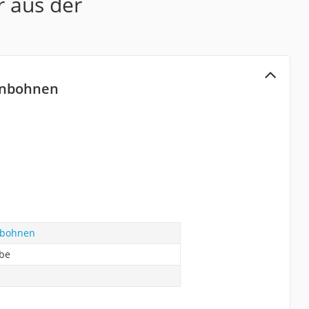
r aus der
enbohnen
nbohnen
abe