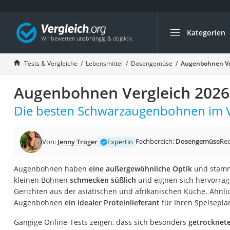
Kategorien
Die beliebtesten V
Lebensmittel
Tests & Vergleiche
Lebensmittel
Dosengemüse
Augenbohnen Ve
Schwarzkümmelöl
Augenbohnen Vergleich 2026
Knäckebrot
Schwarzkümmelöl-
Die besten Schwarzaugenbohnen im V
Manukahonig
Eiklar
Fachbereich:
Dosengemüse
Re
Von:
Jenny Tröger
Expertin
Astronautenkost
Augenbohnen haben
eine außergewöhnliche Optik
und stamme
Balsamico-Essig
kleinen Bohnen
schmecken süßlich
und eignen sich hervorrage
Schwarzkümmelöl 
Gerichten aus der asiatischen und afrikanischen Küche. Ähnli
Augenbohnen
ein idealer Proteinlieferant
für Ihren Speisepla
Sardinen
Honig
Gängige Online-Tests zeigen, dass sich besonders
getrocknet