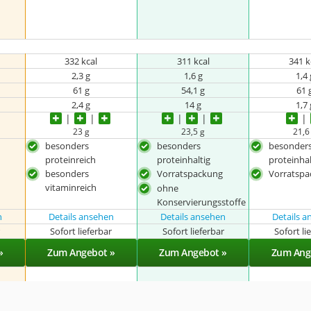
332 kcal
311 kcal
341 k
2,3 g
1,6 g
1,4 
61 g
54,1 g
61 
2,4 g
14 g
1,7 
23 g
23,5 g
21,6
besonders
besonders
besonder
proteinreich
proteinhaltig
proteinhal
besonders
Vorratspackung
Vorratsp
vitaminreich
ohne
Konservierungsstoffe
n
Details ansehen
Details ansehen
Details 
r
Sofort lieferbar
Sofort lieferbar
Sofort li
»
Zum Angebot »
Zum Angebot »
Zum Ang