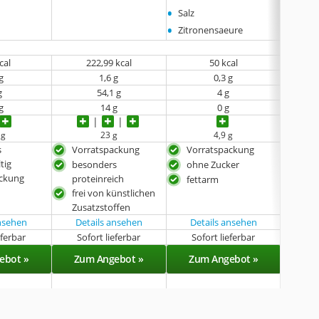
•
•
Salz
Salz
•
Zitronensaeure
cal
‎222,99 kcal
50 kcal
g
1,6 g
0,3 g
g
54,1 g
4 g
g
14 g
0 g
 g
23 g
4,9 g
s
Vorratspackung
Vorratspackung
Vor
tig
besonders
ohne Zucker
kal
ackung
proteinreich
fettarm
frei
frei von künstlichen
Zus
Zusatzstoffen
ansehen
Details ansehen
Details ansehen
eferbar
Sofort lieferbar
Sofort lieferbar
Sof
ebot »
Zum Angebot »
Zum Angebot »
Zu