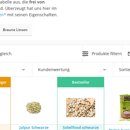
abelle aus, die
frei von
nd. Überzeugt hat uns hier im
en
*
mit seinen Eigenschaften.
Braune Linsen
rakt
gleich
Produkte filtern
Kundenwertung
Sorti
eger
Bestseller
zusatz
Jalpur Schwarze
Soleilfood schwarze