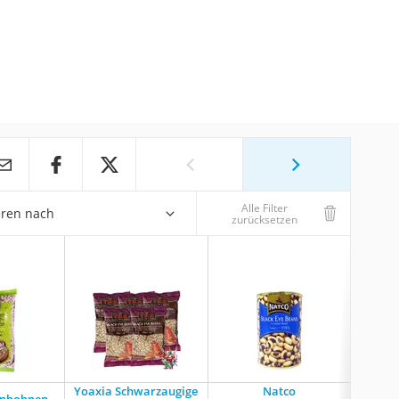
Alle Filter
eren nach
zurücksetzen
Yoaxia Schwarzaugige
Natco