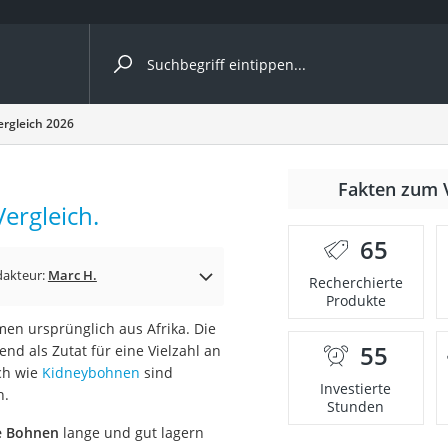
ergleiche nach Kategorie
rgleich 2026
Fakten zum 
Kapseln
ergleich.
65
dakteur:
Marc H.
Recherchierte
Produkte
n ursprünglich aus Afrika. Die
55
nd als Zutat für eine Vielzahl an
bio
ch wie
Kidneybohnen
sind
Investierte
n.
Stunden
e Bohnen
lange und gut lagern