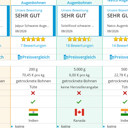
Natco Aug
Augenbohnen
Augenbohnen
Unsere Bewertung
Unsere Bewertung
Unsere Bewer
SEHR GUT
SEHR GUT
SEHR G
Trs Schwarze Augenbohnen
Jalpur Schwarze Augenbohnen
Soleilfood schwarze Augenbohnen
Natco Augen
08/2026
08/2026
08/2026
n
7 Bewertungen
18 Bewertungen
14 Bewer
ch
Preis­vergleich
Preis­vergleich
Preis­v
200 g
5.000 g
500
70,45 € pro kg
6,00 € pro kg
22,78 € 
nen
getrocknete Bohnen
getrocknete Bohnen
getrocknet
Tüte
Tüt
keine Herstellerangabe
Indien
Kanada
Indi
•
•
•
keine
keine
keine