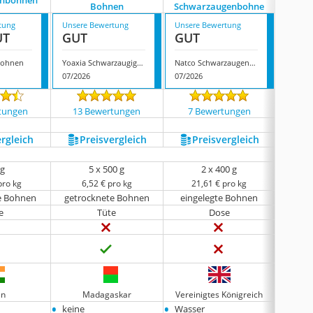
enbohnen
Ktc Sch
Bohnen
Schwarzaugenbohne
tung
Unsere Bewertung
Unsere Bewertung
Unsere
UT
GUT
GUT
GUT
bohnen
Yoaxia Schwarzaugige Bohnen
Natco Schwarzaugenbohne
07/2026
07/2026
07/202
tungen
13 Bewertungen
7 Bewertungen
10 
ergleich
Preis­vergleich
Preis­vergleich
P
 g
5 x 500 g
2 x 400 g
pro kg
6,52 € pro kg
21,61 € pro kg
e Bohnen
getrocknete Bohnen
eingelegte Bohnen
eing
e
Tüte
Dose
en
Madagaskar
Vereinigtes Königreich
•
•
•
keine
Wasser
Wasse