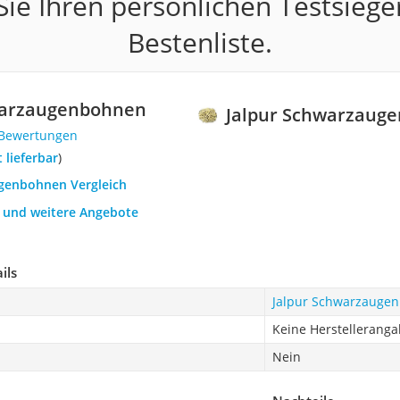
ie Ihren persönlichen Testsiege
Bestenliste.
warzaugenbohnen
Jalpur Schwarzaug
 Bewertungen
t lieferbar
)
ugenbohnen Vergleich
h und weitere Angebote
ils
Jalpur Schwarzauge
Keine Herstellerang
Nein