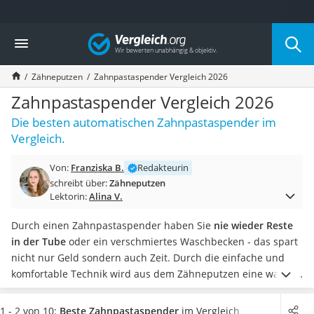
Die beliebtesten Vergleiche nach Kategorie
Vergleich
Drogerie
Inhalator
Zähneputzen
Zahnpastaspender Vergleich 2026
Haarschneider
Rollator
Zahnpastaspender Vergleich 2026
Braun Rasierer
Die besten automatischen Zahnpastaspender im
Katzenklappe (Chip)
Vergleich.
Rasierer
Masturbator
Von:
Franziska B.
Redakteurin
Massagepistole
schreibt über:
Zähneputzen
Epilierer
Lektorin:
Alina V.
Reisehaartrockner
Eiweißpulver
Durch einen Zahnpastaspender haben Sie
nie wieder Reste
Magnesiumpräparat
in der Tube
oder ein verschmiertes Waschbecken - das spart
Katzenklappe
nicht nur Geld sondern auch Zeit. Durch die einfache und
Nackenmassagegerät
komfortable Technik wird aus dem Zähneputzen eine wahre
Zeckenschutz Katze
Freude.
Viele Menschen haben bereits einen eigenen Test
leichter Haartrockner
gemacht, überzeugen auch Sie sich: Viele Produkte sind
1 - 2 von 10:
Beste Zahnpastaspender
im Vergleich