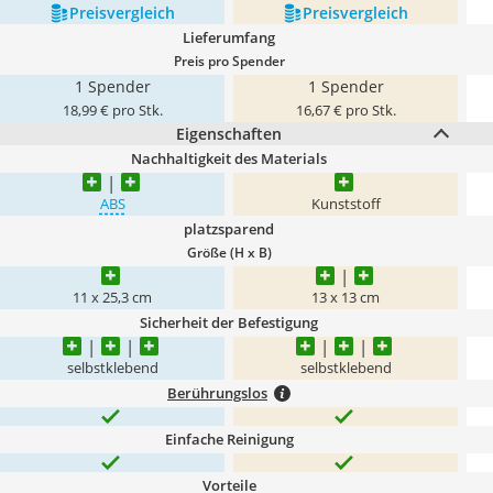
Preis­vergleich
Preis­vergleich
Lieferumfang
Preis pro Spender
1 Spender
1 Spender
18,99 € pro Stk.
16,67 € pro Stk.
Eigenschaften
Nachhaltigkeit des Materials
ABS
Kunststoff
platzsparend
Größe (H x B)
11 x 25,3 cm
13 x 13 cm
Sicherheit der Befestigung
selbstklebend
selbstklebend
Berührungslos
Einfache Reinigung
Vorteile