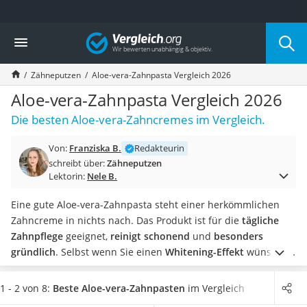
Die beliebtesten Vergleiche nach Kategorie
Vergleich
Drogerie
Inhalator
Zähneputzen
Aloe-vera-Zahnpasta Vergleich 2026
Haarschneider
Rollator
Aloe-vera-Zahnpasta Vergleich 2026
Braun Rasierer
Die besten Aloe-vera-Zahncremes im Vergleich.
Katzenklappe (Chip)
Rasierer
Von:
Franziska B.
Redakteurin
Masturbator
schreibt über:
Zähneputzen
Massagepistole
Lektorin:
Nele B.
Epilierer
Reisehaartrockner
Eine gute Aloe-vera-Zahnpasta steht einer herkömmlichen
Eiweißpulver
Zahncreme in nichts nach. Das Produkt ist für die
tägliche
Magnesiumpräparat
Zahnpflege
geeignet,
reinigt schonend
und
besonders
Katzenklappe
gründlich
. Selbst wenn Sie einen
Whitening-Effekt
wünschen,
Nackenmassagegerät
lässt sich auf eine Aloe-vera-Zahncreme zurückgreifen.
Zeckenschutz Katze
Verschiedene Tests im Internet konzentrieren sich auf Aloe-
1 - 2 von 8:
Beste Aloe-vera-Zahnpasten
im Vergleich
leichter Haartrockner
vera-Zahnpasten, die über einen möglichst
milden