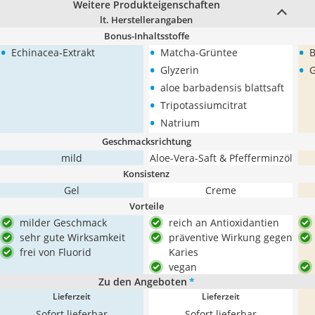
Weitere Produkteigenschaften
lt. Herstellerangaben
Bonus-Inhaltsstoffe
•
•
•
Echinacea-Extrakt
Matcha-Grüntee
B
•
•
Glyzerin
G
•
aloe barbadensis blattsaft
•
Tripotassiumcitrat
•
Natrium
Geschmacksrichtung
mild
Aloe-Vera-Saft & Pfefferminzöl
Konsistenz
Gel
Creme
Vorteile
milder Geschmack
reich an Antioxidantien
sehr gute Wirksamkeit
präventive Wirkung gegen
frei von Fluorid
Karies
vegan
Zu den Angeboten
*
Lieferzeit
Lieferzeit
Sofort lieferbar
Sofort lieferbar