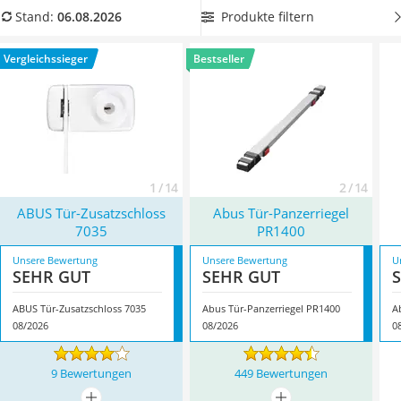
Löschdecke
verschließbare Türketten in diese Kategorie.
Insider-Tipp
:
Produkte filtern
Stand:
06.08.2026
Multimeter
Einige Tür-Zusatzschlösser besitzen einen Sperrbügel, der es
Winterharte Palmen
Ihnen ermöglicht, die Tür Spaltbreit zu öffnen. So können Sie
Vergleichssieger
Bestseller
Gasdurchlauferhitzer
an der Tür mit Fremden sprechen, ohne ein Risiko
Service
einzugehen. Überzeugt hat uns hier im August 2026
besonders das Modell
ABUS Tür-Zusatzschloss 7035
*
mit
seinen Eigenschaften.
1 / 14
2 / 14
ABUS Tür-Zusatzschloss
Abus Tür-Panzerriegel
7035
PR1400
Unsere Bewertung
Unsere Bewertung
U
SEHR GUT
SEHR GUT
ABUS Tür-Zusatzschloss 7035
Abus Tür-Panzerriegel PR1400
A
08/2026
08/2026
0
9 Bewertungen
449 Bewertungen