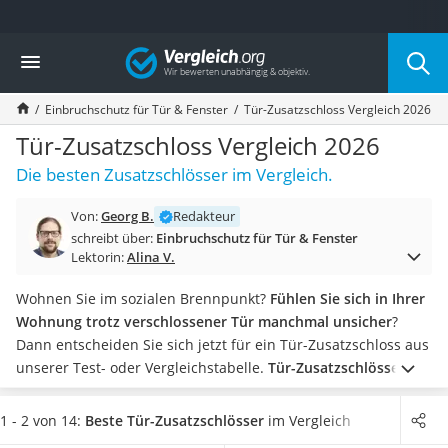
Die beliebtesten Vergleiche nach Kategorie
Vergleich
Baumarkt
Tresor feuerfest
Einbruchschutz für Tür & Fenster
Tür-Zusatzschloss Vergleich 2026
Makita-Akku-Rasenmäher
Kappsäge
Tür-Zusatzschloss Vergleich 2026
Smartes Türschloss
Die besten Zusatzschlösser im Vergleich.
Akku-Rasentrimmer
Feuchtigkeitsmessgerät
Von:
Georg B.
Redakteur
Split-Klimaanlage 2 Innengeräte
schreibt über:
Einbruchschutz für Tür & Fenster
Pelletofen
Lektorin:
Alina V.
Bohrmaschine
Tiefbrunnenpumpe
Wohnen Sie im sozialen Brennpunkt?
Fühlen Sie sich in Ihrer
Fliesenschneider
Wohnung trotz verschlossener Tür manchmal unsicher
?
Hochdruckreiniger
Dann entscheiden Sie sich jetzt für ein Tür-Zusatzschloss aus
Doppelschleifer
unserer Test- oder Vergleichstabelle.
Tür-Zusatzschlösser
Überwachungskamera
werden von innen an die Wohnungstür montiert
und bieten
Benzinrasenmäher mit Elektrostart
zusätzlichen Schutz vor dem Aufbrechen der Tür. Neben
1 - 2 von 14:
Beste Tür-Zusatzschlösser
im Vergleich
Akku-Laubsauger
kleinen Riegelschlössern fallen auch große Panzerriegel oder