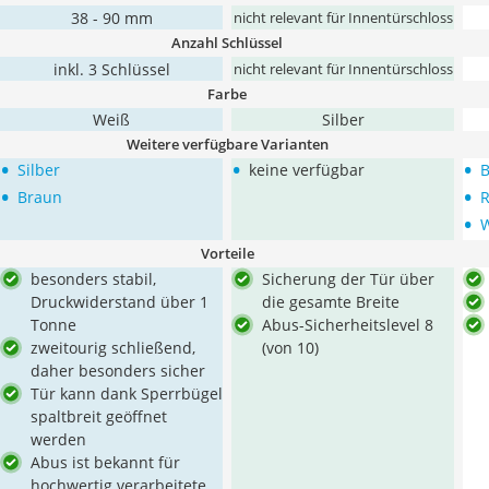
38 - 90 mm
nicht relevant für Innentürschloss
Anzahl Schlüssel
inkl. 3 Schlüssel
nicht relevant für Innentürschloss
Farbe
Weiß
Silber
Weitere verfügbare Varianten
•
•
•
Silber
keine verfügbar
•
•
Braun
R
•
Vorteile
besonders stabil,
Sicherung der Tür über
Druckwiderstand über 1
die gesamte Breite
Tonne
Abus-Sicherheitslevel 8
zweitourig schließend,
(von 10)
daher besonders sicher
Tür kann dank Sperrbügel
spaltbreit geöffnet
werden
Abus ist bekannt für
hochwertig verarbeitete