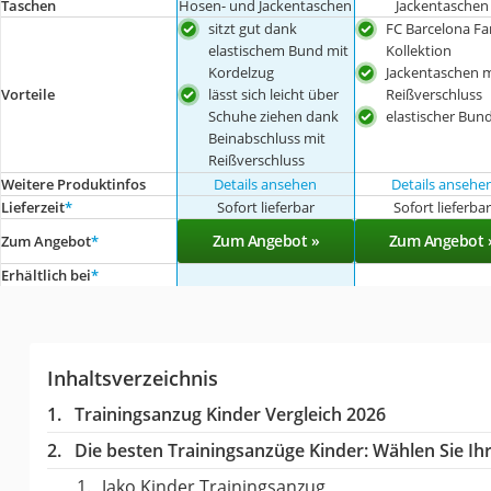
Taschen
Hosen- und Jackentaschen
Jackentaschen
sitzt gut dank
FC Barcelona Fa
elastischem Bund mit
Kollektion
Kordelzug
Jackentaschen m
lässt sich leicht über
Reißverschluss
Vorteile
Schuhe ziehen dank
elastischer Bun
Beinabschluss mit
Reißverschluss
Weitere Produktinfos
Details ansehen
Details ansehe
Lieferzeit
*
Sofort lieferbar
Sofort lieferba
Zum Angebot »
Zum Angebot 
Zum Angebot
*
Erhältlich bei
*
Inhaltsverzeichnis
Trainingsanzug Kinder Vergleich 2026
Die besten Trainingsanzüge Kinder:
Wählen Sie Ihr
Jako Kinder Trainingsanzug