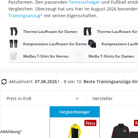
Passformen. Den passenden
Tennisschläger
und Fußball entde
Trekkingschuhe H
Vergleichen. Überzeugt hat uns hier im August 2026 besonde
Reisetasche mit Ro
Trainingsanzug
*
mit seinen Eigenschaften.
Klimmzugstation
Thermo-Laufhosen für Damen
Thermo-Laufhosen für
Koffer
Nachtsichtgerät
Kompressions-Laufhosen für Damen
Kompressions-Laufh
Faltschloss
Weißes T-Shirt für Herren
Weiße T-Shirts für Damen
Handgepäck-Koffe
Vibrationsplatte
Aktualisiert:
07.08.2026
1 - 8 von 10:
Beste Trainingsanzüge Ki
Wanderschuhe He
Sicherheitsweste R
Preis in EUR
Hersteller
Service
Vergleichssieger
Neu
Abbildung
*