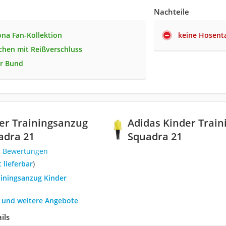
Nachteile
ona Fan-Kollektion
keine Hosent
chen mit Reißverschluss
er Bund
er Trainingsanzug
Adidas Kinder Train
uadra 21
Squadra 21
5 Bewertungen
t lieferbar
)
ainingsanzug Kinder
h und weitere Angebote
ils