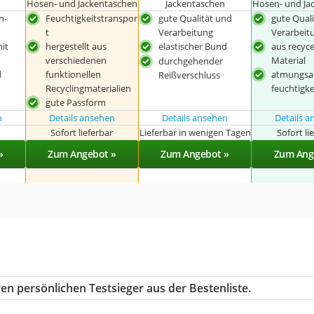
Hosen- und Jackentaschen
Jackentaschen
Hosen- und Ja
n-
Feuchtigkeitstranspor
gute Qualität und
gute Qual
t
Verarbeitung
Verarbeit
it
hergestellt aus
elastischer Bund
aus recyc
verschiedenen
Material
durchgehender
d
funktionellen
atmungsa
Reißverschluss
Recyclingmaterialien
feuchtigke
gute Passform
n
Details ansehen
Details ansehen
Details 
r
Sofort lieferbar
Lieferbar in wenigen Tagen
Sofort li
»
Zum Angebot »
Zum Angebot »
Zum Ang
en persönlichen Testsieger aus der Bestenliste.