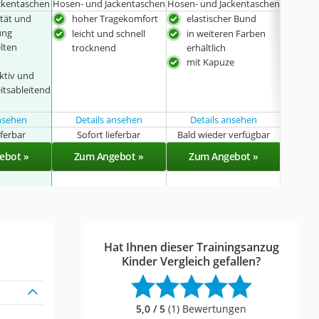
ckentaschen
Hosen- und Jackentaschen
Hosen- und Jackentaschen
Hosen- 
ität und
hoher Tragekomfort
elastischer Bund
gute
ung
Ver
leicht und schnell
in weiteren Farben
elten
bes
trocknend
erhältlich
dur
mit Kapuze
ktiv und
Ante
itsableitend
mit
ansehen
Details ansehen
Details ansehen
eferbar
Sofort lieferbar
Bald wieder verfügbar
Sof
ebot »
Zum Angebot »
Zum Angebot »
Zu
Hat Ihnen dieser Trainingsanzug
Kinder Vergleich gefallen?
5,0 / 5
(1) Bewertungen