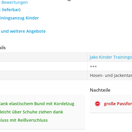
6 Bewertungen
t lieferbar
)
ainingsanzug Kinder
h und weitere Angebote
ils
Jako Kinder Training
+++
Hosen- und Jackenta
Nachteile
 dank elastischem Bund mit Kordelzug
große Passfo
h leicht über Schuhe ziehen dank
luss mit Reißverschluss