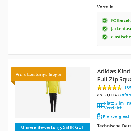
Vorteile
FC Barcel
Jackentas
elastisch
Adidas Kind
Preis-Leistungs-Sieger
Full Zip Sq
18
ab 59,00 €
(
Sofor
Platz 3 im Tr
Vergleich
Preisvergleic
Technische Deta
Unsere Bewertung:
SEHR GUT