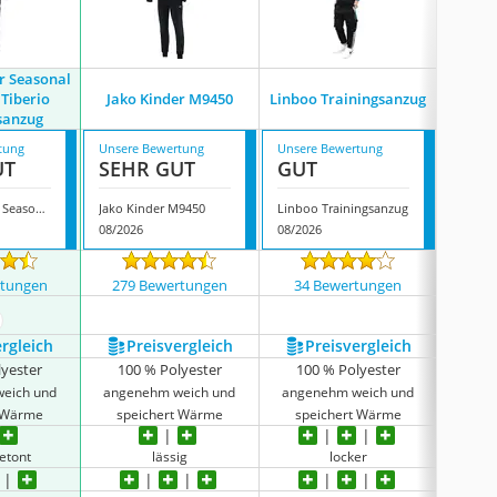
r Seasonal
A2z 
 Tiberio
Jako Kinder M9450
Linboo Trainingsanzug
Train
sanzug
tung
Unsere Bewertung
Unsere Bewertung
Unsere
UT
SEHR GUT
GUT
GUT
Adidas Kinder Seasonal Essentials Tiberio Trainingsanzug
Jako Kinder M9450
Linboo Trainingsanzug
08/2026
08/2026
08/202
rtungen
279 Bewertungen
34 Bewertungen
641
ehr anzeigen
ergleich
Preis­vergleich
Preis­vergleich
P
lyester
100 % Polyester
100 % Polyester
35 % 
eich und
angenehm weich und
angenehm weich und
t Wärme
speichert Wärme
speichert Wärme
atmung
etont
lässig
locker