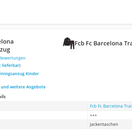
elona
Fcb Fc Barcelona T
nzug
 Bewertungen
t lieferbar
)
ainingsanzug Kinder
h und weitere Angebote
ils
Fcb Fc Barcelona Tra
+++
Jackentaschen