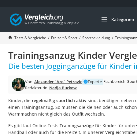
Kategorien
Die beliebtesten V
Freizeit & Sport
Tests & Vergleiche
Freizeit & Sport
Sportbekleidung
Trainingsan
Gartentrampolin
Trainingsanzug Kinder Vergle
Trampolin
Metalldetektor
Die besten Jogginganzüge für Kinder i
Eufab-Fahrradträg
Fachbereich:
Spor
Von:
Alexander "Azo" Petrovic
Experte
Trampolin 366 cm
Redakteurin:
Nadja Buckow
Fahrradschloss
Kinder, die
regelmäßig sportlich aktiv
sind, benötigen neben d
Aluminium-Koffer
einen Trainingsanzug. So müssen die kleinen oder auch scho
Futterboot
Warmmachen nicht gleich das Outfit wechseln.
Air Bike
Es gibt laut Online-Tests
Trainingsanzüge für Kinder
für unter
E-Bike-Dreirad
Handball oder auch für die Freizeit. In unserer Vergleichstabel