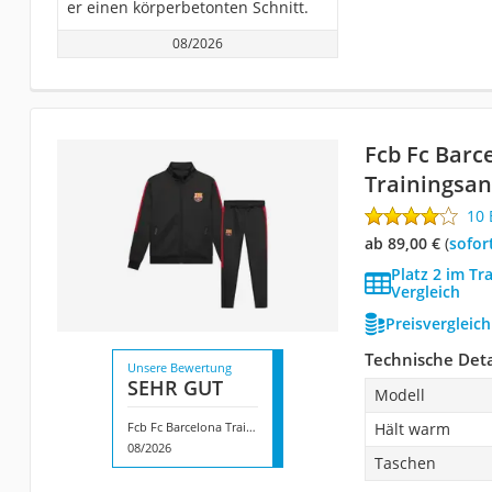
er einen körperbetonten Schnitt.
08/2026
Fcb Fc Barc
Trainingsa
10
ab 89,00 €
(
Sofor
Platz 2 im Tr
Vergleich
Preisvergleic
Technische Deta
Unsere Bewertung
SEHR GUT
Modell
Fcb Fc Barcelona Trainingsanzug
Hält warm
08/2026
Taschen