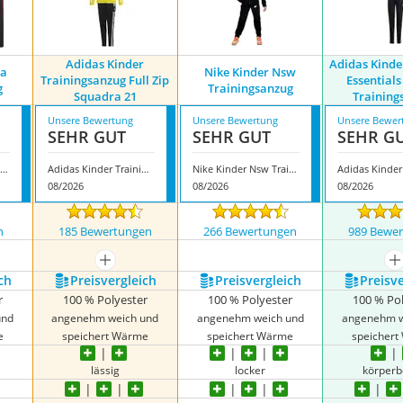
Adidas Kinder
Adidas Kinde
na
Nike Kinder Nsw
Trainingsanzug Full Zip
Essentials
g
Trainingsanzug
Squadra 21
Training
Unsere Bewertung
Unsere Bewertung
Unsere Bewer
SEHR GUT
SEHR GUT
SEHR G
cb Fc Barcelona Trainingsanzug
Adidas Kinder Trainingsanzug Full Zip Squadra 21
Nike Kinder Nsw Trainingsanzug
08/2026
08/2026
08/2026
n
185 Bewertungen
266 Bewertungen
989 Bewe
mehr anzeigen
m
ch
Preis­vergleich
Preis­vergleich
Preis­v
r
100 % Polyester
100 % Polyester
100 % Po
und
angenehm weich und
angenehm weich und
angenehm w
e
speichert Wärme
speichert Wärme
speicher
lässig
locker
körperb