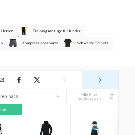
r Herren
Trainingsanzüge für Kinder
en
Kompressionsshorts
Schwarze T-Shirts
Alle Filter
eren nach
zurücksetzen
ller