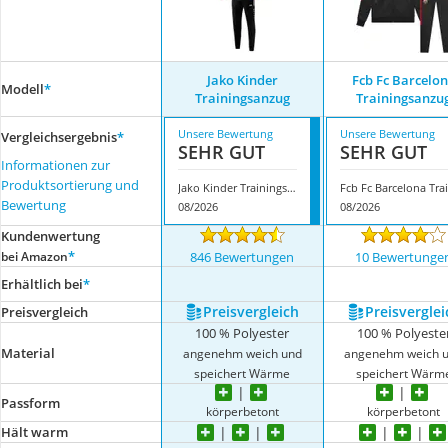
Jako Kinder
Fcb Fc Barcelo
Modell
*
Trainingsanzug
Trainingsanzu
Unsere Bewertung
Unsere Bewertung
Vergleichsergebnis
*
SEHR GUT
SEHR GUT
Informationen zur
Produktsortierung und
Jako Kinder Trainingsanzug
F
Bewertung
08/2026
08/2026
Kundenwertung
*
bei Amazon
846 Bewertungen
10 Bewertunge
Erhältlich bei
*
Preis­vergleich
Preis­verglei
Preis­vergleich
100 % Polyester
100 % Polyeste
Material
angenehm weich und
angenehm weich 
speichert Wärme
speichert Wärm
Passform
körperbetont
körperbetont
Hält warm